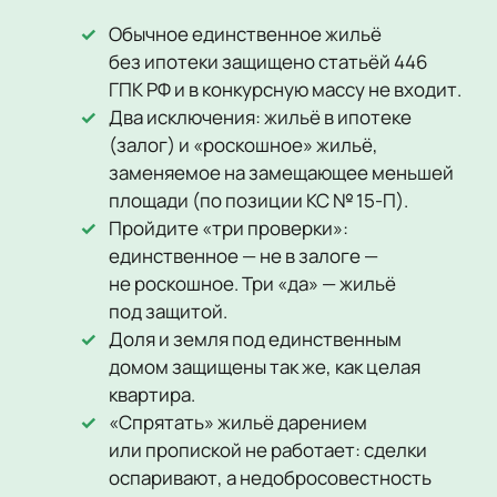
Обычное единственное жильё
без ипотеки защищено статьёй 446
ГПК РФ и в конкурсную массу не входит.
Два исключения: жильё в ипотеке
(залог) и «роскошное» жильё,
заменяемое на замещающее меньшей
площади (по позиции КС № 15-П).
Пройдите «три проверки»:
единственное — не в залоге —
не роскошное. Три «да» — жильё
под защитой.
Доля и земля под единственным
домом защищены так же, как целая
квартира.
«Спрятать» жильё дарением
или пропиской не работает: сделки
оспаривают, а недобросовестность