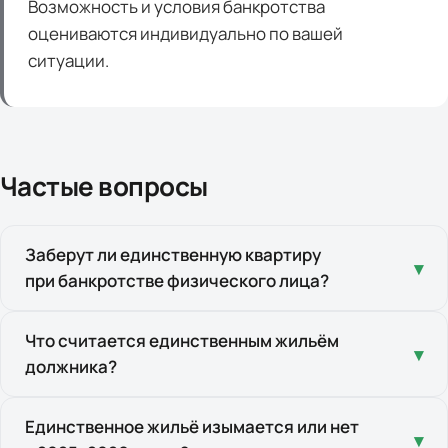
Возможность и условия банкротства
оцениваются индивидуально по вашей
ситуации.
Частые вопросы
Заберут ли единственную квартиру
▾
при банкротстве физического лица?
По общему правилу нет — единственное жильё
Что считается единственным жильём
▾
должника?
защищено статьёй 446 ГПК РФ и не входит
в конкурсную массу. Исключения два: ипотека
и «роскошное» жильё.
Пригодная для постоянного проживания
Единственное жильё изымается или нет
▾