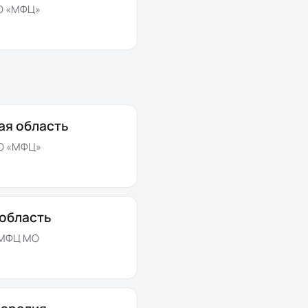
О «МФЦ»
ая область
О «МФЦ»
область
 МФЦ МО