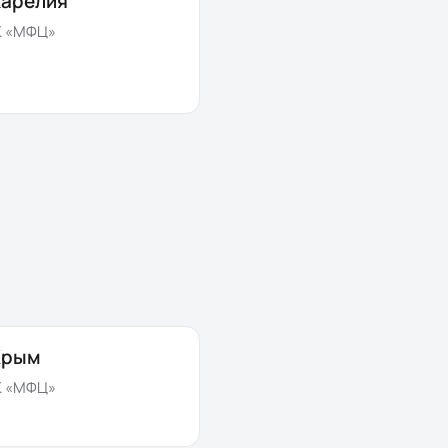
Карелия
К «МФЦ»
Крым
К «МФЦ»