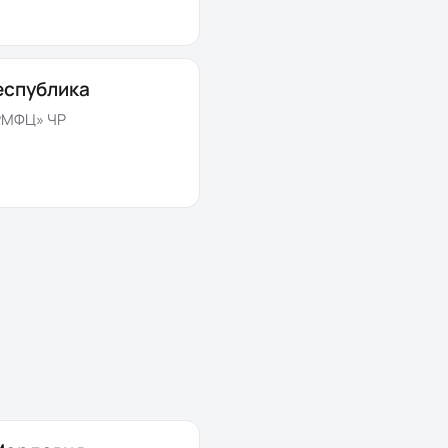
еспублика
РМФЦ» ЧР