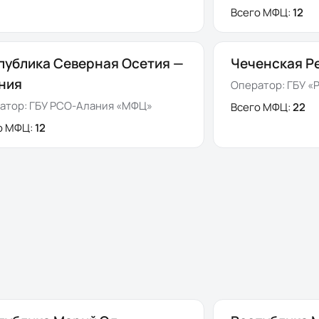
Всего МФЦ:
12
публика Северная Осетия —
Чеченская Р
ния
Оператор:
ГБУ «
атор:
ГБУ РСО-Алания «МФЦ»
Всего МФЦ:
22
о МФЦ:
12