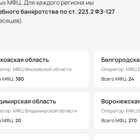
ных МФЦ. Для каждого региона мы
бного банкротства по ст. 223.2 ФЗ-127
есяцев).
ковская область
Белгородска
атор:
МФЦ Московской области
Оператор:
МФЦ Б
о МФЦ:
380
Всего МФЦ:
24
димирская область
Воронежская
атор:
МФЦ Владимирской области
Оператор:
МФЦ В
о МФЦ:
20
Всего МФЦ:
270