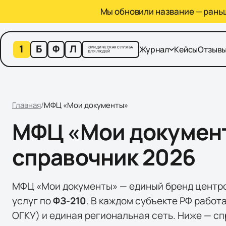
Мы обновили название — раньше
1
Б
Ф
Л
Журнал
Кейсы
Отзыв
ЮРИДИЧЕСКАЯ СЛУЖБА
ДЛЯ ЛЮДЕЙ
Главная
/
МФЦ «Мои документы»
МФЦ «Мои документ
справочник 2026
МФЦ «Мои документы» — единый бренд центр
услуг по
ФЗ-210
. В каждом субъекте РФ работ
ОГКУ) и единая региональная сеть. Ниже — с