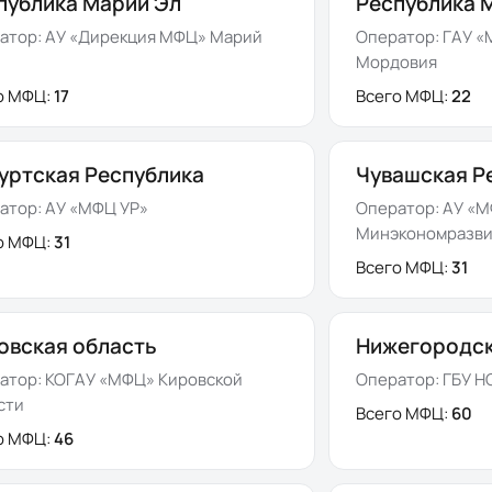
публика Марий Эл
Республика 
атор:
АУ «Дирекция МФЦ» Марий
Оператор:
ГАУ «
Мордовия
о МФЦ:
17
Всего МФЦ:
22
уртская Республика
Чувашская Р
атор:
АУ «МФЦ УР»
Оператор:
АУ «
Минэкономразви
о МФЦ:
31
Всего МФЦ:
31
овская область
Нижегородск
атор:
КОГАУ «МФЦ» Кировской
Оператор:
ГБУ Н
сти
Всего МФЦ:
60
о МФЦ:
46