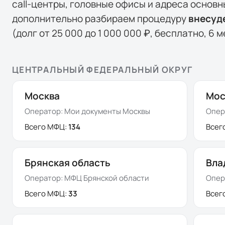
call-центры, головные офисы и адреса основ
дополнительно разбираем процедуру
внесуде
(долг от
25 000
до
1 000 000
₽, бесплатно,
6
м
ЦЕНТРАЛЬНЫЙ ФЕДЕРАЛЬНЫЙ ОКРУГ
Москва
Мос
Оператор:
Мои документы Москвы
Опер
Всего МФЦ:
134
Всег
Брянская область
Вла
Оператор:
МФЦ Брянской области
Опер
Всего МФЦ:
33
Всег