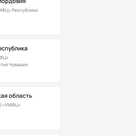
Мордовия
МФЦ» Республики
еспублика
МФЦ»
тия Чувашии
ая область
О «УМФЦ»