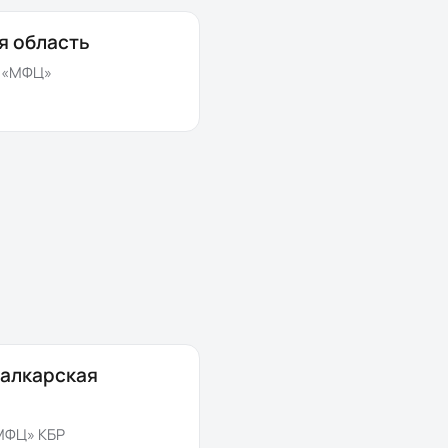
я область
 «МФЦ»
алкарская
МФЦ» КБР