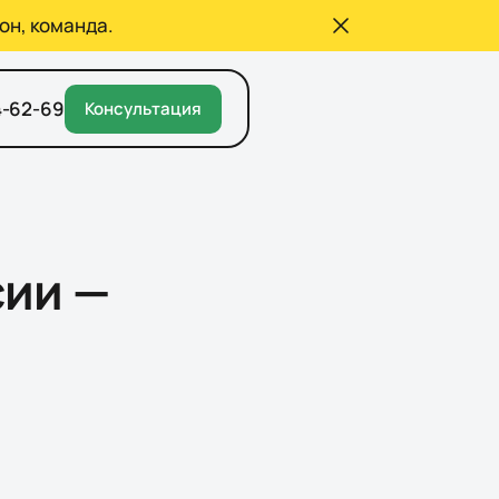
он, команда.
4-62-69
Консультация
сии —