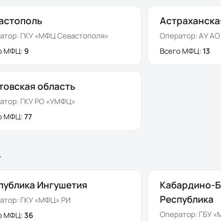
астополь
Астраханска
атор:
ГКУ «МФЦ Севастополя»
Оператор:
АУ АО
о МФЦ:
9
Всего МФЦ:
13
товская область
атор:
ГКУ РО «УМФЦ»
о МФЦ:
77
Г
публика Ингушетия
Кабардино-Б
Республика
атор:
ГКУ «МФЦ» РИ
Оператор:
ГБУ «
о МФЦ:
36