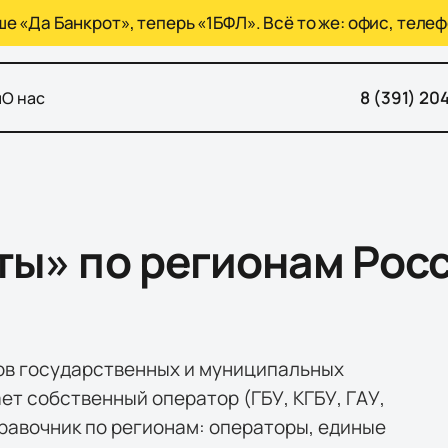
 «Да Банкрот», теперь «1БФЛ». Всё то же: офис, телеф
8 (391) 20
ы
О нас
ы» по регионам Рос
ов государственных и муниципальных
ает собственный оператор (ГБУ, КГБУ, ГАУ,
правочник по регионам: операторы, единые