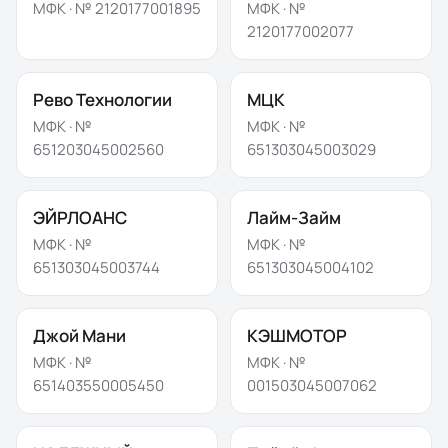
МФК · №
2120177001895
МФК · №
2120177002077
Рево Технологии
МЦК
МФК · №
МФК · №
651203045002560
651303045003029
ЭЙРЛОАНС
Лайм-Займ
МФК · №
МФК · №
651303045003744
651303045004102
Джой Мани
КЭШМОТОР
МФК · №
МФК · №
651403550005450
001503045007062