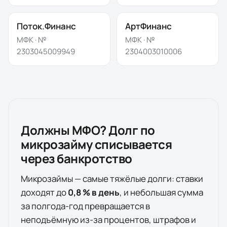
Поток.Финанс
АртФинанс
МФК · №
МФК · №
2303045009949
2304003010006
Должны МФО? Долг по
микрозайму списывается
через банкротство
Микрозаймы — самые тяжёлые долги: ставки
доходят до
0,8 % в день
, и небольшая сумма
за полгода-год превращается в
неподъёмную из-за процентов, штрафов и