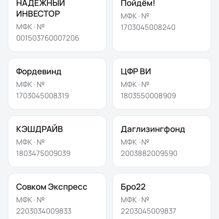
НАДЕЖНЫЙ
Пойдём!
ИНВЕСТОР
МФК · №
МФК · №
1703045008240
001503760007206
Фордевинд
ЦФР ВИ
МФК · №
МФК · №
1703045008319
1803550008909
КЭШДРАЙВ
Даглизингфонд
МФК · №
МФК · №
1803475009039
2003882009590
Совком Экспресс
Бро22
МФК · №
МФК · №
2203034009833
2203045009837