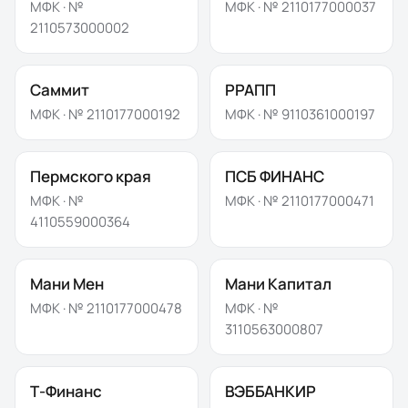
МФК · №
МФК · №
2110177000037
2110573000002
Саммит
РРАПП
МФК · №
2110177000192
МФК · №
9110361000197
Пермского края
ПСБ ФИНАНС
МФК · №
МФК · №
2110177000471
4110559000364
Мани Мен
Мани Капитал
МФК · №
2110177000478
МФК · №
3110563000807
Т-Финанс
ВЭББАНКИР