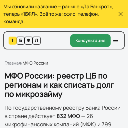
Мы обновили название — раньше «Да Банкрот»,
теперь «1БФЛ». Всё то же: офис, телефон,
команда.
1
Б
Ф
Л
Консультация
Главная
/
МФО России
МФО России: реестр ЦБ по
регионам и как списать долг
по микрозайму
По государственному реестру Банка России
в стране действует
832
МФО
—
26
микрофинансовых компаний (МФК) и
799