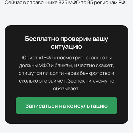
Сейчас в справочнике
825
МФО
по
85
регионам
РФ.
Бесплатно проверим вашу
ситуацию
Юрист «1БФЛ» посмотрит, сколько вы
должны МФО и банкам, и честно скажет,
спишутся ли долги через банкротство и
сколько это займёт. Звонок ни к чему не
обязывает.
Записаться на консультацию