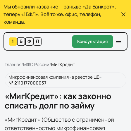
Мы обновили название — раньше «Да Банкрот»,
теперь «1БФЛ». Всё то же: офис, телефон,
команда.
1
Б
Ф
Л
Консультация
Главная
/
МФО России
/
МигКредит
Микрофинансовая компания
•
в реестре ЦБ
•
№
2110177000037
«МигКредит»: как законно
списать долг по займу
«МигКредит» (Общество с ограниченной
ответственностью микрофинансовая