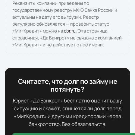
Реквизиты компании приведены по
государственному реестру МФО Банка России и
актуальны на дату его выгрузки. Реестр
регулярно обновляется — проверить статус
«
МигКредит
» можно на
cbr.ru
. Эта страница —
справочная; «Да Банкрот» не связана с компанией
«
МигКредит
» и не действует от её имени.
Считаете, что долг по займу не
потянуть?
Юрист «Да Банкрот» бесплатно оценит вашу
ситуацию и скажет, спишется ли долг перед
«
МигКредит
» и другими кредиторами через
банкротство. Без обязательств.