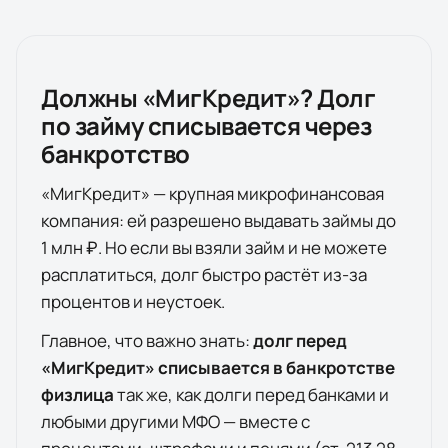
Должны «
МигКредит
»? Долг
по займу списывается через
банкротство
«
МигКредит
» — крупная микрофинансовая
компания: ей разрешено выдавать займы до
1 млн ₽. Но если вы взяли займ и не можете
расплатиться, долг быстро растёт из-за
процентов и неустоек.
Главное, что важно знать:
долг перед
«
МигКредит
» списывается в банкротстве
физлица
так же, как долги перед банками и
любыми другими МФО — вместе с