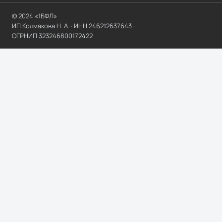
© 2024 «1БФЛ»
ИП Колмакова Н. А.
· ИНН
246212637643
·
ОГРНИП
323246800172422