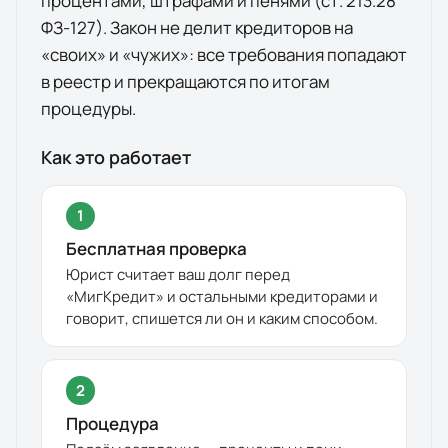
процентами, штрафами и пенями (ст. 213.28
ФЗ-127). Закон не делит кредиторов на
«своих» и «чужих»: все требования попадают
в реестр и прекращаются по итогам
процедуры.
Как это работает
1
Бесплатная проверка
Юрист считает ваш долг перед
«
МигКредит
» и остальными кредиторами и
говорит, спишется ли он и каким способом.
2
Процедура