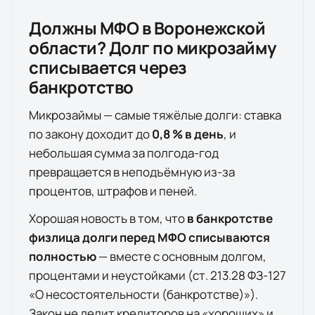
Должны МФО в
Воронежской
области
? Долг по микрозайму
списывается через
банкротство
Микрозаймы — самые тяжёлые долги: ставка
по закону доходит до
0,8 % в день
, и
небольшая сумма за полгода-год
превращается в неподъёмную из-за
процентов, штрафов и пеней.
Хорошая новость в том, что
в банкротстве
физлица долги перед МФО списываются
полностью
— вместе с основным долгом,
процентами и неустойками (ст. 213.28 ФЗ-127
«О несостоятельности (банкротстве)»).
Закон не делит кредиторов на «хороших» и