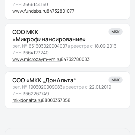
ИНН
3666144160
www.fundsbs.ru
84732801077
ООО МКК
МКК
«Микрофинансирование»
рег. №
651303020004007
в реестре с
18.09.2013
ИНН
3664127240
www.microzaym-vrn.ru
84732780083
ООО «МКК „ДонАльта“
МКК
рег. №
1903020009083
в реестре с
22.01.2019
ИНН
3662267749
mkkdonalta.ru
88003337858