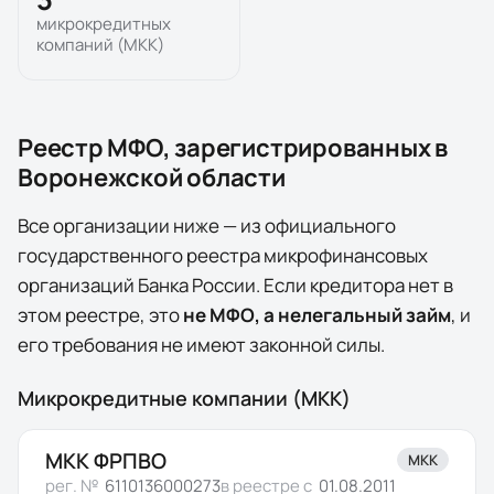
микрокредитных
компаний (МКК)
Реестр МФО, зарегистрированных в
Воронежской области
Все организации ниже — из официального
государственного реестра микрофинансовых
организаций Банка России. Если кредитора нет в
этом реестре, это
не МФО, а нелегальный займ
, и
его требования не имеют законной силы.
Микрокредитные компании (МКК)
МКК ФРПВО
МКК
рег. №
6110136000273
в реестре с
01.08.2011