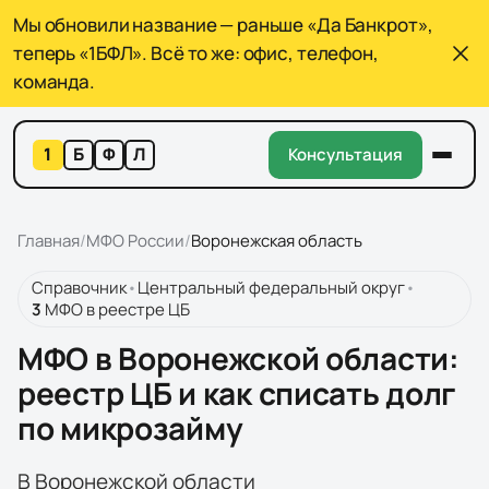
Мы обновили название — раньше «Да Банкрот»,
теперь «1БФЛ». Всё то же: офис, телефон,
команда.
1
Б
Ф
Л
Консультация
Главная
/
МФО России
/
Воронежская область
Справочник
•
Центральный федеральный округ
•
3
МФО
в реестре ЦБ
МФО в Воронежской области:
реестр ЦБ и как списать долг
по микрозайму
В Воронежской области