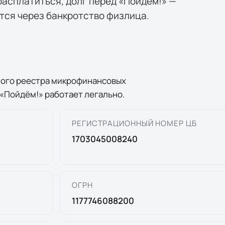
 расплатиться, долг перед «Пойдём!» —
тся через банкротство физлица.
ного реестра микрофинансовых
«
Пойдём!
» работает легально.
РЕГИСТРАЦИОННЫЙ НОМЕР ЦБ
1703045008240
ОГРН
1177746088200