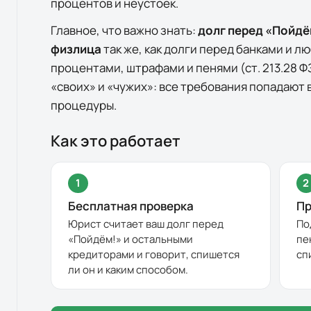
процентов и неустоек.
Главное, что важно знать:
долг перед «
Пойдё
физлица
так же, как долги перед банками и 
процентами, штрафами и пенями (ст. 213.28 ФЗ
«своих» и «чужих»: все требования попадают 
процедуры.
Как это работает
1
2
Бесплатная проверка
Пр
Юрист считает ваш долг перед
По
«
Пойдём!
» и остальными
пе
кредиторами и говорит, спишется
сп
ли он и каким способом.