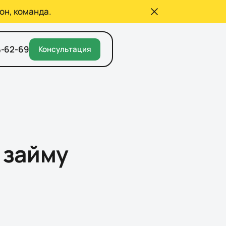
он, команда.
4-62-69
Консультация
 займу