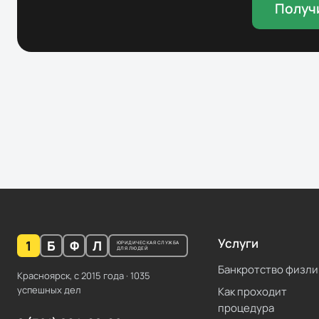
Получ
Услуги
1
Б
Ф
Л
ЮРИДИЧЕСКАЯ СЛУЖБА
ДЛЯ ЛЮДЕЙ
Банкротство физли
Красноярск, с
2015
года ·
1035
успешных дел
Как проходит
процедура