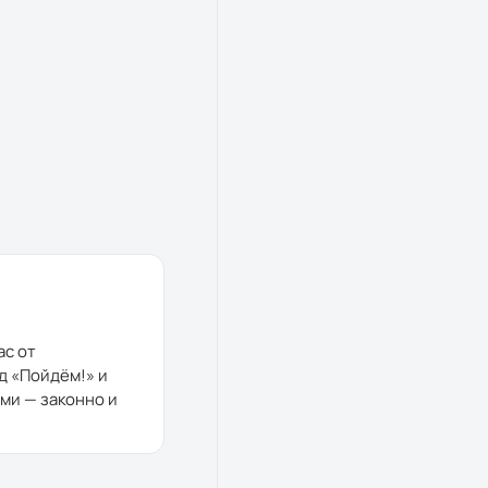
ас от
д «
Пойдём!
» и
ми — законно и