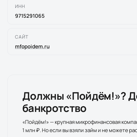
ИНН
9715291065
САЙТ
mfopoidem.ru
Должны «
Пойдём!
»? Д
банкротство
«
Пойдём!
» — крупная микрофинансовая компа
1 млн ₽. Но если вы взяли займ и не можете ра