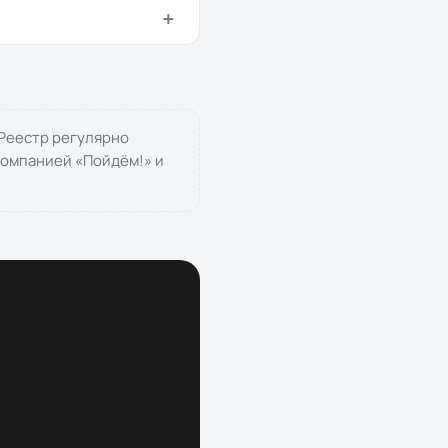
 Реестр регулярно
 компанией «
Пойдём!
» и