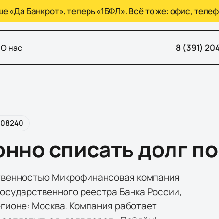
 «Да Банкрот», теперь «1БФЛ». Всё то же: офис, телеф
8 (391) 20
ы
О нас
008240
онно списать долг по
ственностью Микрофинансовая компания
осударственного реестра Банка России,
егионе: Москва. Компания работает