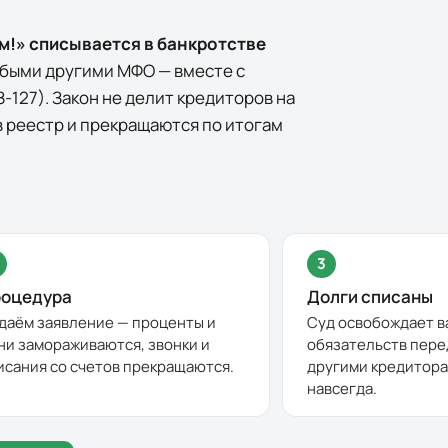
м!
» списывается в банкротстве
любыми другими МФО — вместе с
-127). Закон не делит кредиторов на
в реестр и прекращаются по итогам
3
оцедура
Долги списаны
даём заявление — проценты и
Суд освобождает в
ни замораживаются, звонки и
обязательств пере
исания со счетов прекращаются.
другими кредитора
навсегда.