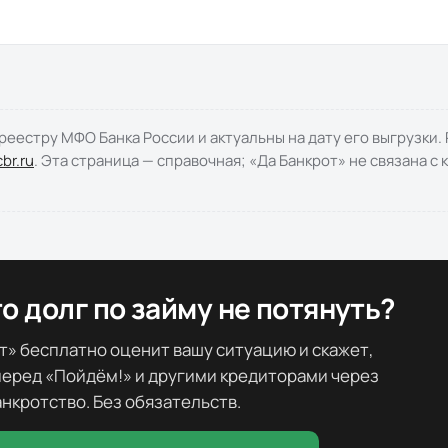
еестру МФО Банка России и актуальны на дату его выгрузки.
cbr.ru
. Эта страница — справочная; «Да Банкрот» не связана с
о долг по займу не потянуть?
т» бесплатно оценит вашу ситуацию и скажет,
перед «
Пойдём!
» и другими кредиторами через
анкротство. Без обязательств.