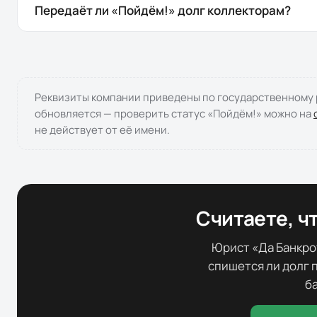
Передаёт ли «Пойдём!» долг коллекторам?
Реквизиты компании приведены по государственному р
обновляется — проверить статус «
Пойдём!
» можно на
не действует от её имени.
Считаете, чт
Юрист «Да Банкро
спишется ли долг 
б