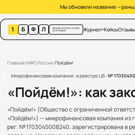
Мы обновили название — раньше
1
Б
Ф
Л
Журнал
Кейсы
Отзыв
ЮРИДИЧЕСКАЯ СЛУЖБА
ДЛЯ ЛЮДЕЙ
Главная
/
МФО России
/
Пойдём!
Микрофинансовая компания
•
в реестре ЦБ
•
№
1703045
«Пойдём!»: как зак
«Пойдём!» (Общество с ограниченной ответ
«Пойдём!») — микрофинансовая компания из г
рег. № 1703045008240, зарегистрирована в р