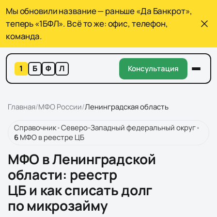
Мы обновили название — раньше «Да Банкрот»,
теперь «1БФЛ». Всё то же: офис, телефон,
команда.
1
Б
Ф
Л
Консультация
Главная
/
МФО России
/
Ленинградская область
Справочник
•
Северо-Западный федеральный округ
•
6
МФО
в реестре ЦБ
МФО в Ленинградской
области: реестр
ЦБ и как списать долг
по микрозайму