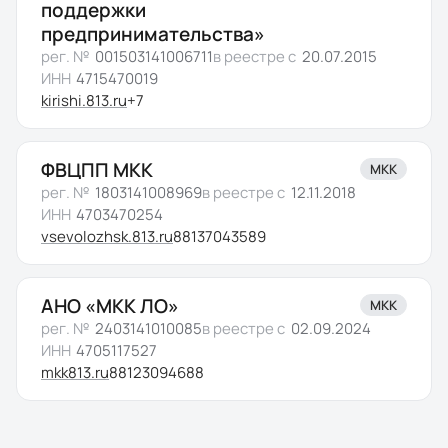
поддержки
предпринимательства»
рег. №
001503141006711
в реестре с
20.07.2015
ИНН
4715470019
kirishi.813.ru
+7
ФВЦПП МКК
МКК
рег. №
1803141008969
в реестре с
12.11.2018
ИНН
4703470254
vsevolozhsk.813.ru
88137043589
АНО «МКК ЛО»
МКК
рег. №
2403141010085
в реестре с
02.09.2024
ИНН
4705117527
mkk813.ru
88123094688