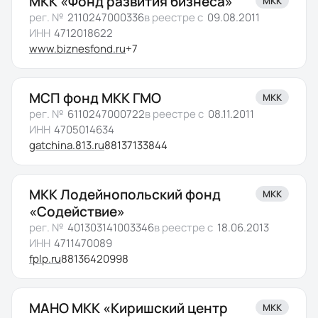
МКК «Фонд развития бизнеса»
МКК
рег. №
2110247000336
в реестре с
09.08.2011
ИНН
4712018622
www.biznesfond.ru
+7
МСП фонд МКК ГМО
МКК
рег. №
6110247000722
в реестре с
08.11.2011
ИНН
4705014634
gatchina.813.ru
88137133844
МКК Лодейнопольский фонд
МКК
«Содействие»
рег. №
401303141003346
в реестре с
18.06.2013
ИНН
4711470089
fplp.ru
88136420998
МАНО МКК «Киришский центр
МКК