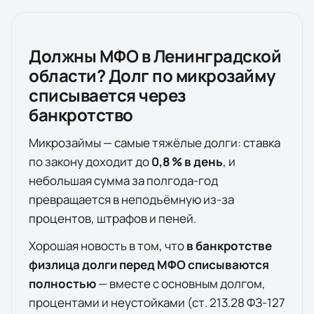
Должны МФО в
Ленинградской
области
? Долг по микрозайму
списывается через
банкротство
Микрозаймы — самые тяжёлые долги: ставка
по закону доходит до
0,8 % в день
, и
небольшая сумма за полгода-год
превращается в неподъёмную из-за
процентов, штрафов и пеней.
Хорошая новость в том, что
в банкротстве
физлица долги перед МФО списываются
полностью
— вместе с основным долгом,
процентами и неустойками (ст. 213.28 ФЗ-127