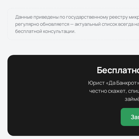
Данные приведены по государственному реестру микр
регулярно обновляется — актуальный список всегда н
бесплатной консультации.
Бесплатн
Юрист «Да Банкрот»
честно скажет, спи
займё
За