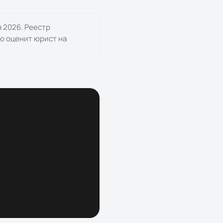
я 2026
. Реестр
ю оценит юрист на