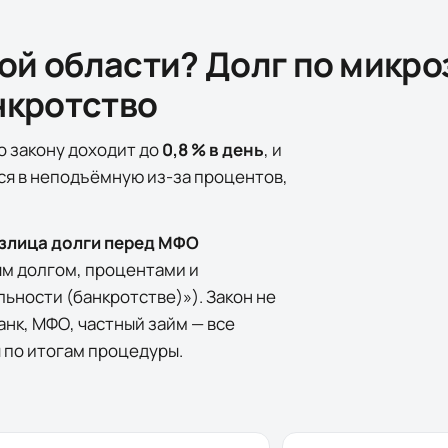
ой области
? Долг по микр
нкротство
о закону доходит до
0,8 % в день
, и
ся в неподъёмную из-за процентов,
излица долги перед МФО
ым долгом, процентами и
льности (банкротстве)»). Закон не
анк, МФО, частный займ — все
 по итогам процедуры.