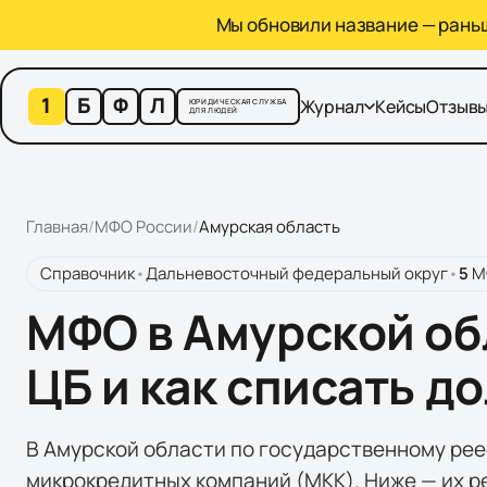
Мы обновили название — раньше
1
Б
Ф
Л
Журнал
Кейсы
Отзыв
ЮРИДИЧЕСКАЯ СЛУЖБА
ДЛЯ ЛЮДЕЙ
Главная
/
МФО России
/
Амурская область
Справочник
•
Дальневосточный федеральный округ
•
5
М
МФО в Амурской об
ЦБ и как списать д
В Амурской области по государственному рее
микрокредитных компаний (МКК). Ниже — их р