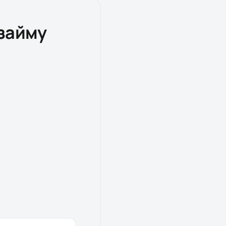
озайму