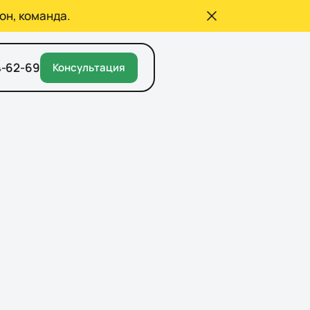
он, команда.
4-62-69
Консультация