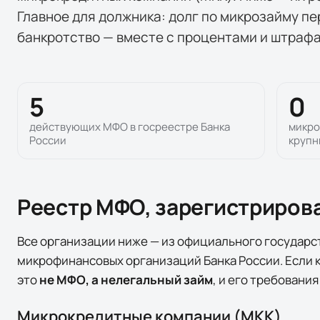
Главное для должника: долг по микрозайму пе
банкротство — вместе с процентами и штраф
5
0
действующих МФО в госреестре Банка
микро
России
крупн
Реестр МФО, зарегистриров
Все организации ниже — из официального государс
микрофинансовых организаций Банка России. Если к
это
не МФО, а нелегальный займ
, и его требовани
Микрокредитные компании (МКК)