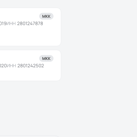
МКК
019
ИНН
2801247878
МКК
2020
ИНН
2801242502