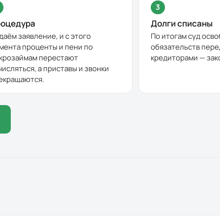
3
оцедура
Долги списаны
даём заявление, и с этого
По итогам суд осво
мента проценты и пени по
обязательств пере
крозаймам перестают
кредиторами — зак
числяться, а приставы и звонки
екращаются.