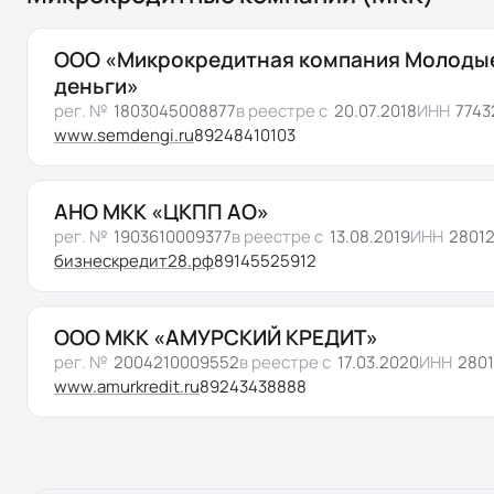
ООО «Микрокредитная компания Молоды
деньги»
рег. №
1803045008877
в реестре с
20.07.2018
ИНН
7743
www.semdengi.ru
89248410103
АНО МКК «ЦКПП АО»
рег. №
1903610009377
в реестре с
13.08.2019
ИНН
2801
бизнескредит28.рф
89145525912
ООО МКК «АМУРСКИЙ КРЕДИТ»
рег. №
2004210009552
в реестре с
17.03.2020
ИНН
280
www.amurkredit.ru
89243438888