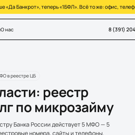
 «Да Банкрот», теперь «1БФЛ». Всё то же: офис, телеф
8 (391) 20
ы
О нас
ФО
в реестре ЦБ
ласти: реестр
олг по микрозайму
стру Банка России действует 5 МФО — 5
еестровые номера, сайты и телефоны.