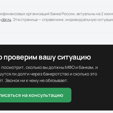
офинансовых организаций Банка России, актуальны на
2 июн
а
cbr.ru
. Эта страница — справочник; индивидуальную ситуаци
о проверим вашу ситуацию
 посмотрит, сколько вы должны МФО и банкам, и
шутся ли долги через банкротство и сколько это
т. Звонок ни к чему не обязывает.
писаться на консультацию