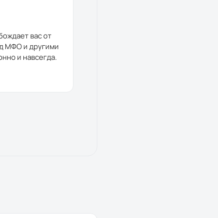
бождает вас от
д МФО и другими
онно и навсегда.