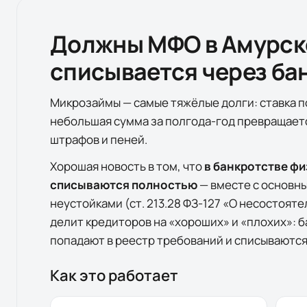
Должны МФО в
Амурск
списывается через ба
Микрозаймы — самые тяжёлые долги: ставка п
небольшая сумма за полгода-год превращает
штрафов и пеней.
Хорошая новость в том, что
в банкротстве ф
списываются полностью
— вместе с основн
неустойками (ст. 213.28 ФЗ-127 «О несостояте
делит кредиторов на «хороших» и «плохих»: б
попадают в реестр требований и списываются
Как это работает