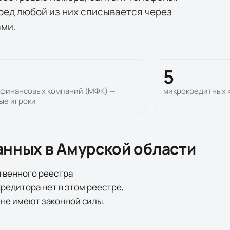
ред любой из них списывается через
ами.
5
финансовых компаний (МФК) —
микрокредитных 
ые игроки
анных в
Амурской области
твенного реестра
редитора нет в этом реестре,
я не имеют законной силы.