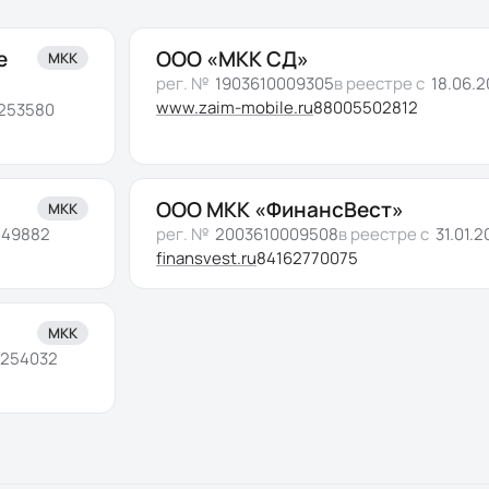
е
ООО «МКК СД»
МКК
рег. №
1903610009305
в реестре с
18.06.2
www.zaim-mobile.ru
88005502812
253580
ООО МКК «ФинансВест»
МКК
249882
рег. №
2003610009508
в реестре с
31.01.
finansvest.ru
84162770075
МКК
1254032