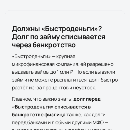
Должны «
Быстроденьги
»?
Долг по займу списывается
через банкротство
«
Быстроденьги
» — крупная
микрофинансовая компания: ей разрешено
выдавать займы до 1 млн ₽. Но если вы взяли
займ и не можете расплатиться, долг быстро
растёт из-за процентов и неустоек.
Главное, что важно знать:
долг перед
«
Быстроденьги
» списывается в
банкротстве физлица
так же, как долги
перед банками и любыми другими МФО —