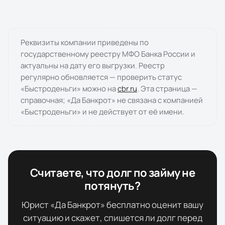
Реквизиты компании приведены по
государственному реестру МФО Банка России и
актуальны на дату его выгрузки. Реестр
регулярно обновляется — проверить статус
«
Быстроденьги
» можно на
cbr.ru
. Эта страница —
справочная; «Да Банкрот» не связана с компанией
«
Быстроденьги
» и не действует от её имени.
Считаете, что долг по займу не
потянуть?
Юрист «Да Банкрот» бесплатно оценит вашу
ситуацию и скажет, спишется ли долг перед