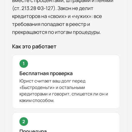
вместе с процентами, штрафами и пенями
(ст. 213.28 ФЗ-127). Закон не делит
кредиторов на «своих» и «чужих»: все
требования попадают в реестр и
прекращаются по итогам процедуры.
Как это работает
1
Бесплатная проверка
Юрист считает ваш долг перед
«
Быстроденьги
» и остальными
кредиторами и говорит, спишется ли он и
каким способом.
2
Процедура