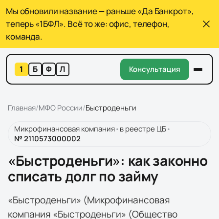
Мы обновили название — раньше «Да Банкрот»,
теперь «1БФЛ». Всё то же: офис, телефон,
команда.
1
Б
Ф
Л
Консультация
Главная
/
МФО России
/
Быстроденьги
Микрофинансовая компания
•
в реестре ЦБ
•
№
2110573000002
«Быстроденьги»: как законно
списать долг по займу
«Быстроденьги» (Микрофинансовая
компания «Быстроденьги» (Общество