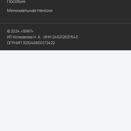
Пособия
Минимальная пенсия
© 2024 «1БФЛ»
ИП Колмакова Н. А.
· ИНН
246212637643
·
ОГРНИП
323246800172422