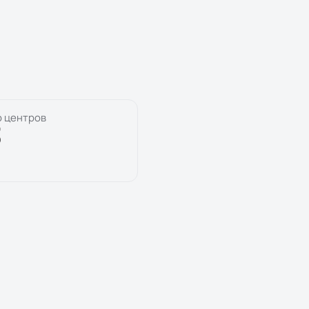
о центров
3