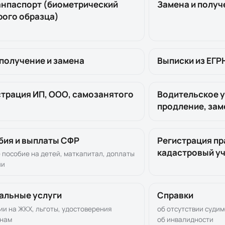
анпаспорт (биометрический
Замена и получ
рого образца)
получение и замена
Выписки из ЕГР
страция ИП, ООО, самозанятого
Водительское 
продление, зам
бия и выплаты СФР
Регистрация пр
кадастровый у
 пособие на детей, маткапитал, доплаты
ии
альные услуги
Справки
ии на ЖКХ, льготы, удостоверения
об отсутствии судим
анам
об инвалидности