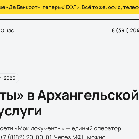
 «Да Банкрот», теперь «1БФЛ». Всё то же: офис, телеф
8 (391) 20
ы
О нас
г
•
2026
ы» в Архангельской
услуги
 сети «Мои документы» — единый оператор
+7 (8182) 20-00-01. Через МФЦ можно