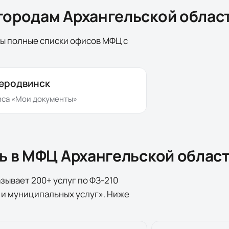
городам Архангельской облас
ы полные списки офисов МФЦ с
еродвинск
иса
«Мои документы»
ть в МФЦ
Архангельской облас
зывает 200+ услуг по
ФЗ-210
 и муниципальных услуг». Ниже