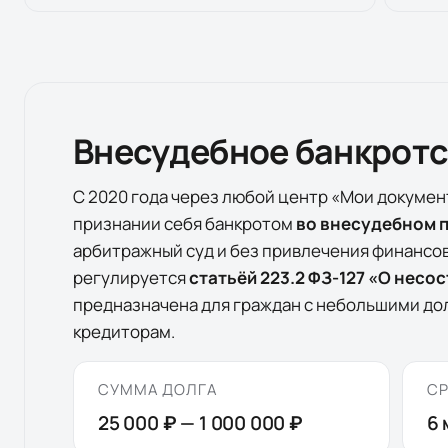
Внесудебное банкрот
С 2020 года через любой центр «Мои докумен
признании себя банкротом
во внесудебном 
арбитражный суд и без привлечения финансо
регулируется
статьёй 223.2 ФЗ-127 «О несо
предназначена для граждан с небольшими дол
кредиторам.
СУММА ДОЛГА
СР
25 000 ₽
—
1 000 000 ₽
6