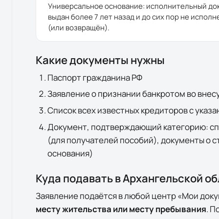
Универсальное основание: исполнительный до
выдан более 7 лет назад и до сих пор не исполн
(или возвращён).
Какие документы нужны
Паспорт гражданина РФ
Заявление о признании банкротом во вне
Список всех известных кредиторов с указ
Документ, подтверждающий категорию: спр
(для получателей пособий), документы о с
основания)
Куда подавать в
Архангельской об
Заявление подаётся в любой центр «Мои док
месту жительства или месту пребывания
. П