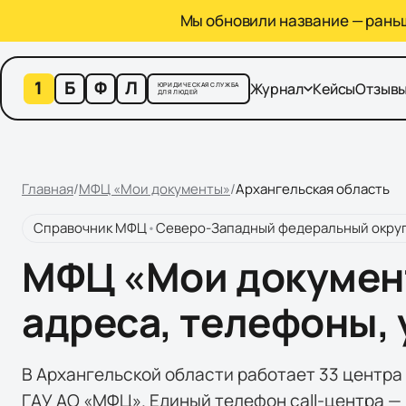
Мы обновили название — раньше
1
Б
Ф
Л
Журнал
Кейсы
Отзыв
ЮРИДИЧЕСКАЯ СЛУЖБА
ДЛЯ ЛЮДЕЙ
Главная
/
МФЦ «Мои документы»
/
Архангельская область
Справочник МФЦ
•
Северо-Западный федеральный окру
МФЦ «Мои документ
адреса, телефоны, 
В Архангельской области работает 33 центра
ГАУ АО «МФЦ». Единый телефон call-центра — 