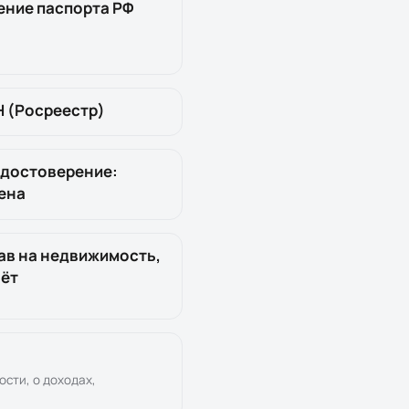
ение паспорта РФ
Н (Росреестр)
удостоверение:
ена
ав на недвижимость,
чёт
ости, о доходах,