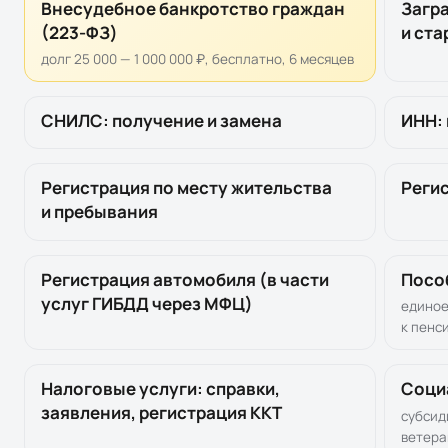
Внесудебное банкротство граждан
Загр
(223-ФЗ)
и ста
долг 25 000 — 1 000 000 ₽, бесплатно, 6 месяцев
СНИЛС: получение и замена
ИНН: 
Регистрация по месту жительства
Реги
и пребывания
Регистрация автомобиля (в части
Посо
услуг ГИБДД через МФЦ)
единое
к пенс
Налоговые услуги: справки,
Соци
заявления, регистрация ККТ
субсид
ветер