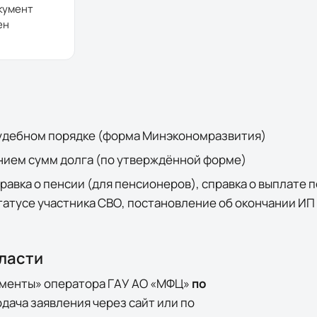
кумент
ен
судебном порядке (форма Минэкономразвития)
анием сумм долга (по утверждённой форме)
авка о пенсии (для пенсионеров), справка о выплате 
татусе участника СВО, постановление об окончании ИП
ласти
ументы» оператора
ГАУ АО «МФЦ»
по
одача заявления через сайт или по