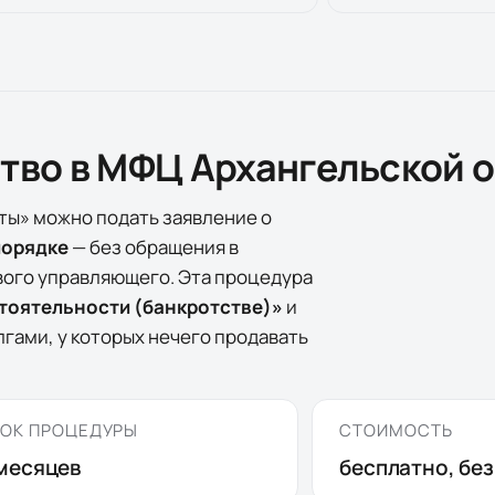
ство в МФЦ
Архангельской 
ты» можно подать заявление о
порядке
— без обращения в
вого управляющего. Эта процедура
стоятельности (банкротстве)»
и
гами, у которых нечего продавать
ОК ПРОЦЕДУРЫ
СТОИМОСТЬ
месяцев
бесплатно, бе