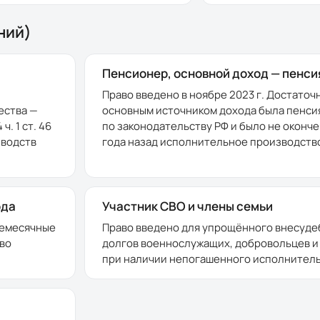
ний)
Пенсионер, основной доход — пенси
Право введено в ноябре 2023 г. Достаточ
ества —
основным источником дохода была пенси
. 1 ст. 46
по законодательству РФ и было не оконче
зводств
года назад исполнительное производство
ода
Участник СВО и члены семьи
жемесячные
Право введено для упрощённого внесуде
во
долгов военнослужащих, добровольцев и
при наличии непогашенного исполнитель