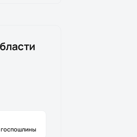
области
з госпошлины