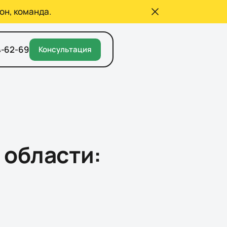
он, команда.
4-62-69
Консультация
 области: