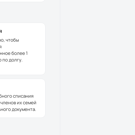
я
но, чтобы
я
нное более 1
 по долгу.
бного списания
 членов их семей
ного документа.