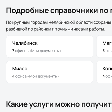
Подробные справочники по 
По крупным городам Челябинской области собраны 
разбивкой по районам и точными часами работы.
Челябинск
Маг
7
офисов
«Мои документы»
5
оф
Миасс
Коп
4
офиса
«Мои документы»
4
оф
Какие услуги можно получи