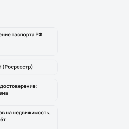
ение паспорта РФ
Н (Росреестр)
удостоверение:
ена
ав на недвижимость,
чёт