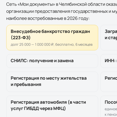
Сеть «Мои документы» в
Челябинской области
оказы
организации предоставления государственных и м
наиболее востребованные в 2026 году:
Внесудебное банкротство граждан
Загр
(223-ФЗ)
и ста
долг 25 000 — 1 000 000 ₽, бесплатно, 6 месяцев
СНИЛС: получение и замена
ИНН: 
Регистрация по месту жительства
Реги
и пребывания
Регистрация автомобиля (в части
Посо
услуг ГИБДД через МФЦ)
единое
к пенс