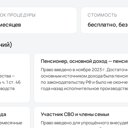
ОК ПРОЦЕДУРЫ
СТОИМОСТЬ
месяцев
бесплатно, бе
ний)
Пенсионер, основной доход — пенси
Право введено в ноябре 2023 г. Достаточ
ества —
основным источником дохода была пенси
. 1 ст. 46
по законодательству РФ и было не оконче
зводств
года назад исполнительное производство
ода
Участник СВО и члены семьи
жемесячные
Право введено для упрощённого внесуде