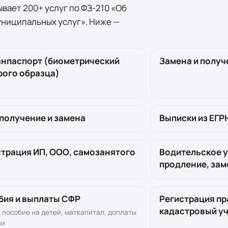
вает 200+ услуг по
ФЗ-210 «Об
униципальных услуг». Ниже —
анпаспорт (биометрический
Замена и получ
рого образца)
получение и замена
Выписки из ЕГР
страция ИП, ООО, самозанятого
Водительское 
продление, зам
бия и выплаты СФР
Регистрация пр
кадастровый у
 пособие на детей, маткапитал, доплаты
ии