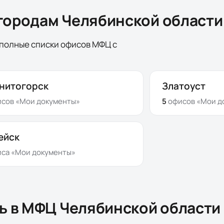
городам Челябинской области
полные списки офисов МФЦ с
нитогорск
Златоуст
исов
«Мои документы»
5
офисов
«Мои д
ейск
иса
«Мои документы»
ть в МФЦ
Челябинской области