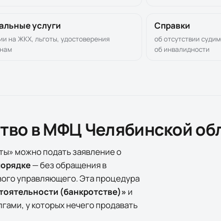
альные услуги
Справки
ии на ЖКХ, льготы, удостоверения
об отсутствии судим
анам
об инвалидности
ство в МФЦ
Челябинской об
ты» можно подать заявление о
порядке
— без обращения в
вого управляющего. Эта процедура
стоятельности (банкротстве)»
и
гами, у которых нечего продавать