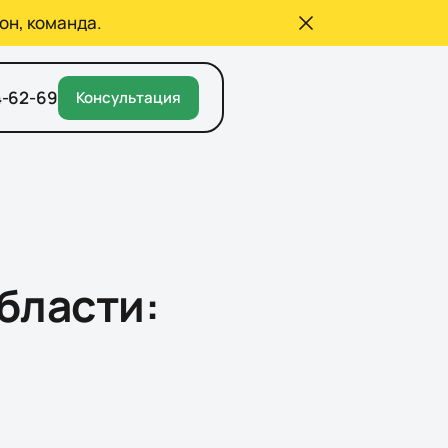
он, команда.
4-62-69
Консультация
бласти: