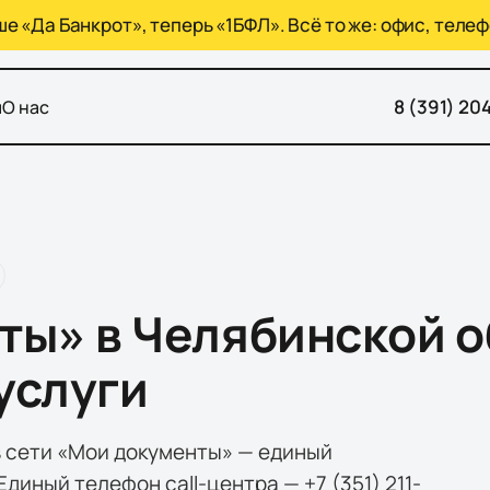
 «Да Банкрот», теперь «1БФЛ». Всё то же: офис, телеф
8 (391) 20
ы
О нас
ы» в Челябинской о
услуги
в сети «Мои документы» — единый
иный телефон call-центра — +7 (351) 211-