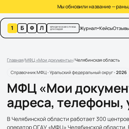
Мы обновили название — раньше
1
Б
Ф
Л
Журнал
Кейсы
Отзыв
ЮРИДИЧЕСКАЯ СЛУЖБА
ДЛЯ ЛЮДЕЙ
Главная
/
МФЦ «Мои документы»
/
Челябинская область
Справочник МФЦ
•
Уральский федеральный округ
•
2026
МФЦ «Мои документ
адреса, телефоны, 
В Челябинской области работает 300 центро
оператор ОГАУ «МФЦ» Челябинской области. Ед