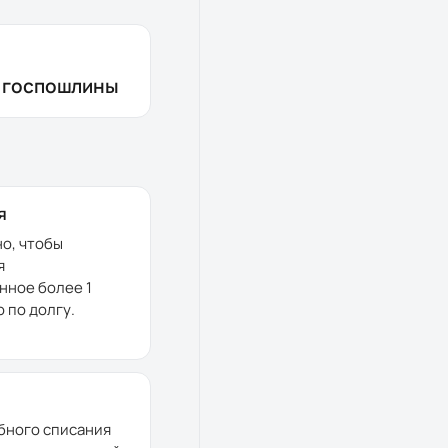
з госпошлины
я
но, чтобы
я
нное более 1
 по долгу.
бного списания