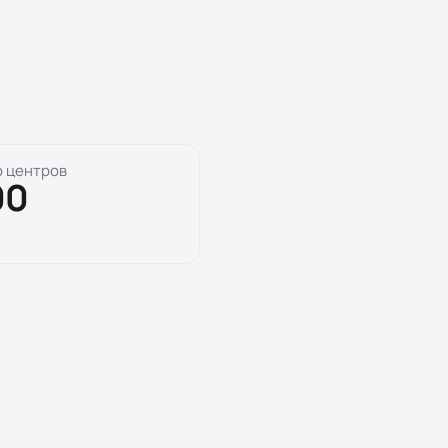
о центров
00