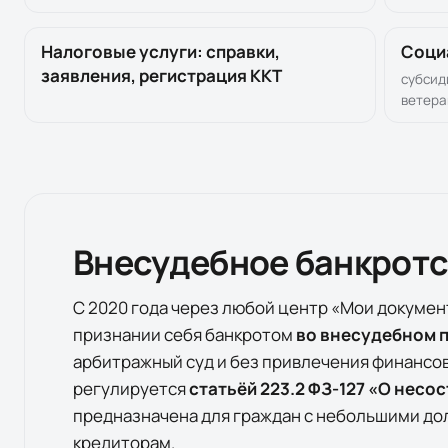
Налоговые услуги: справки,
Соци
заявления, регистрация ККТ
субсид
ветер
Внесудебное банкрот
С 2020 года через любой центр «Мои докумен
признании себя банкротом
во внесудебном 
арбитражный суд и без привлечения финансо
регулируется
статьёй 223.2 ФЗ-127 «О несо
предназначена для граждан с небольшими дол
кредиторам.