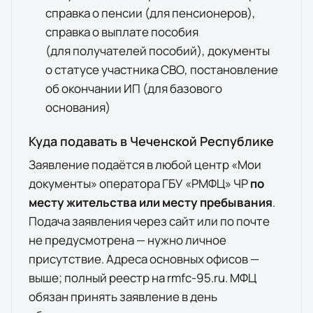
справка о пенсии (для пенсионеров),
справка о выплате пособия
(для получателей пособий), документы
о статусе участника СВО, постановление
об окончании ИП (для базового
основания)
Куда подавать в
Чеченской Республике
Заявление подаётся в любой центр «Мои
документы» оператора
ГБУ «РМФЦ» ЧР
по
месту жительства или месту пребывания
.
Подача заявления через сайт или по почте
не предусмотрена — нужно личное
присутствие. Адреса основных офисов —
выше; полный реестр на
rmfc-95.ru
. МФЦ
обязан принять заявление в день