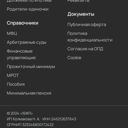
Должники по ипотеке
Реквизиты
Родители-одиночки
Документы
Справочники
Публичная оферта
МФЦ
Политика
конфиденциальности
Арбитражные суды
Согласие на ОПД
Финансовые
управляющие
Cookie
Прожиточный минимум
МРОТ
Пособия
Минимальная пенсия
© 2024 «1БФЛ»
ИП Колмакова Н. А.
· ИНН
246212637643
·
ОГРНИП
323246800172422