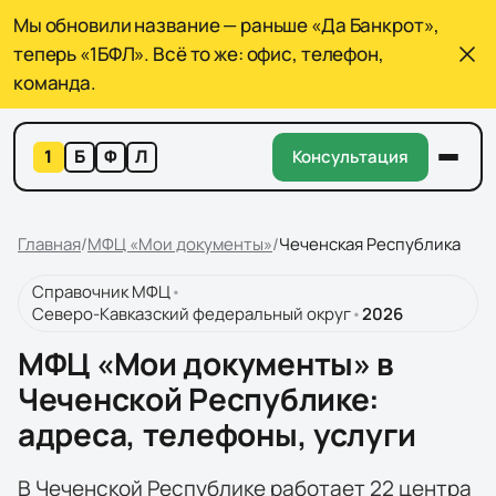
Мы обновили название — раньше «Да Банкрот»,
теперь «1БФЛ». Всё то же: офис, телефон,
команда.
1
Б
Ф
Л
Консультация
Главная
/
МФЦ «Мои документы»
/
Чеченская Республика
Справочник МФЦ
•
Северо-Кавказский федеральный округ
•
2026
МФЦ «Мои документы» в
Чеченской Республике:
адреса, телефоны, услуги
В Чеченской Республике работает 22 центра