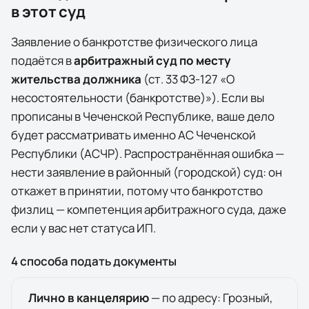
в этот суд
Заявление о банкротстве физического лица
подаётся в
арбитражный суд по месту
жительства должника
(ст. 33 ФЗ-127 «О
несостоятельности (банкротстве)»). Если вы
прописаны в
Чеченской Республике
, ваше дело
будет рассматривать именно
АС Чеченской
Республики (АСЧР)
. Распространённая ошибка —
нести заявление в районный (городской) суд: он
откажет в принятии, потому что банкротство
физлиц — компетенция арбитражного суда, даже
если у вас нет статуса ИП.
4 способа подать документы
Лично в канцелярию
— по адресу:
Грозный
,