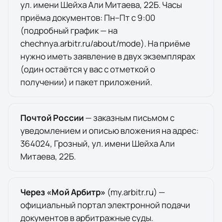
ул. имени Шейха Али Митаева, 22Б
. Часы
приёма документов:
Пн–Пт с 9:00
(подробный график — на
chechnya.arbitr.ru/about/mode).
На приёме
нужно иметь заявление в двух экземплярах
(один остаётся у вас с отметкой о
получении) и пакет приложений.
Почтой России
— заказным письмом с
уведомлением и описью вложения на адрес:
364024
,
Грозный
,
ул. имени Шейха Али
Митаева, 22Б
.
Через «Мой Арбитр»
(
my.arbitr.ru
) —
официальный портал электронной подачи
документов в арбитражные суды.