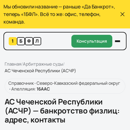
Мы обновили название — раньше «Да Банкрот»,
теперь «1БФЛ». Всё то же: офис, телефон,
команда.
1
Б
Ф
Л
Консультация
Главная
/
Арбитражные суды
/
АС Чеченской Республики (АСЧР)
Справочник
•
Северо-Кавказский федеральный округ
•
Апелляция:
16
ААС
АС Чеченской Республики
(АСЧР) — банкротство физлиц:
адрес, контакты