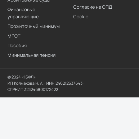
Согласие на ОПД
Финансовые
управляющие
Cookie
Прожиточный минимум
МРОТ
Пособия
Минимальная пенсия
© 2024 «1БФЛ»
ИП Колмакова Н. А.
· ИНН
246212637643
·
ОГРНИП
323246800172422