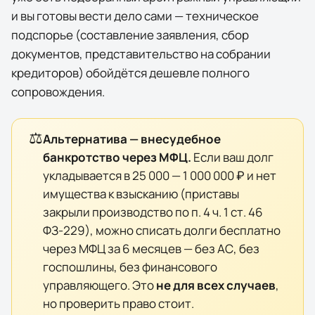
и вы готовы вести дело сами — техническое
подспорье (составление заявления, сбор
документов, представительство на собрании
кредиторов) обойдётся дешевле полного
сопровождения.
⚖️
Альтернатива — внесудебное
банкротство через МФЦ.
Если ваш долг
укладывается в 25 000 — 1 000 000 ₽ и нет
имущества к взысканию (приставы
закрыли производство по п. 4 ч. 1 ст. 46
ФЗ-229), можно списать долги бесплатно
через МФЦ за 6 месяцев — без АС, без
госпошлины, без финансового
управляющего. Это
не для всех случаев
,
но проверить право стоит.