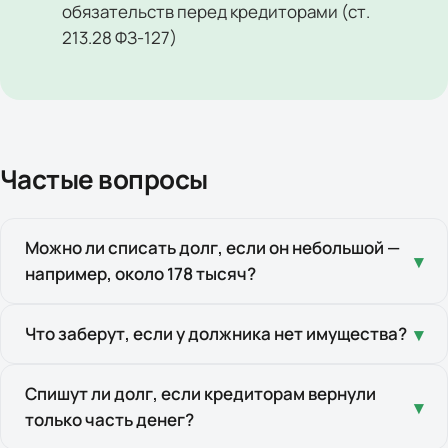
обязательств перед кредиторами (ст.
213.28 ФЗ-127)
Частые вопросы
Можно ли списать долг, если он небольшой —
▾
например, около 178 тысяч?
Да. Закон ФЗ-127 не устанавливает нижней
Что заберут, если у должника нет имущества?
▾
границы суммы для банкротства гражданина
через суд. Важна не цифра, а то, что
Если ценного имущества нет, конкурсную массу
Спишут ли долг, если кредиторам вернули
▾
вы объективно не можете платить. У Александра
только часть денег?
формировать попросту не из чего — забирать
по реестру было 178 424 ₽, и суд освободил его
нечего. Единственное жильё, личные вещи