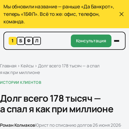
Мы обновили название — раньше «Да Банкрот»,
теперь «1БФЛ». Всё то же: офис, телефон,
команда.
1
Б
Ф
Л
Консультация
Главная
›
Кейсы
›
Долг всего 178 тысяч — а спал
я как при миллионе
ИСТОРИИ КЛИЕНТОВ
Долг всего 178 тысяч —
а спал я как при миллионе
Роман Колмаков
Юрист по списанию долгов
·
26 июня 2026
·