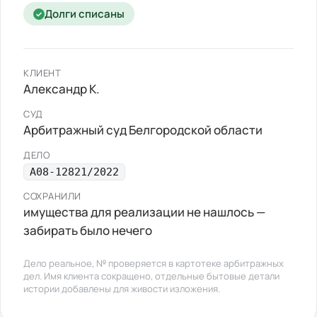
Долги списаны
✓
КЛИЕНТ
Александр К.
СУД
Арбитражный суд Белгородской области
ДЕЛО
А08-12821/2022
СОХРАНИЛИ
имущества для реализации не нашлось —
забирать было нечего
Дело реальное, № проверяется в картотеке арбитражных
дел. Имя клиента сокращено, отдельные бытовые детали
истории добавлены для живости изложения.