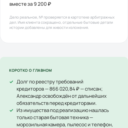
вместе за 9 200 ₽
Дело реальное, № проверяется в картотеке арбитражных
дел. Имя клиента сокращено, отдельные бытовые детали
истории добавлены для живости изложения.
КОРОТКО О ГЛАВНОМ
Долг по реестру требований
кредиторов — 866 020,84 ₽ — списан;
Александр освобождён от дальнейших
обязательств перед кредиторами.
Из имущества под реализацию нашлась
только старая бытовая техника —
морозильная камера, пылесос и телефон,