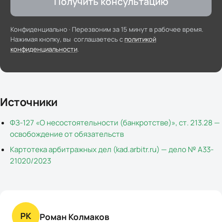
Получить консультацию
Конфиденциально ·
Перезвоним за 15 минут в рабочее время
.
Нажимая кнопку, вы соглашаетесь с
политикой
конфиденциальности
.
Источники
ФЗ-127 «О несостоятельности (банкротстве)», ст. 213.28 —
освобождение от обязательств
Картотека арбитражных дел (kad.arbitr.ru) — дело № А33-
21020/2023
РК
Роман Колмаков