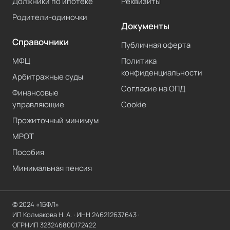
Должники по ипотеке
Реквизиты
Родители-одиночки
Документы
Справочники
Публичная оферта
МФЦ
Политика
конфиденциальности
Арбитражные суды
Согласие на ОПД
Финансовые
управляющие
Cookie
Прожиточный минимум
МРОТ
Пособия
Минимальная пенсия
© 2024 «1БФЛ»
ИП Колмакова Н. А.
· ИНН
246212637643
·
ОГРНИП
323246800172422