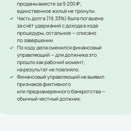
проданы вместе за 9 200 ₽;
единственное жильё не тронули.
Часть долга (19,33%) была погашена
за счёт удержаний с дохода в ходе
процедуры, остальное — списано
по завершении.
По ходу дела сменился финансовый
управляющий — для должника это
прошло как рабочий момент,
на результат не повлияло.
Финансовый управляющий не выявил
признаков фиктивного
или преднамеренного банкротства —
обычный честный должник.