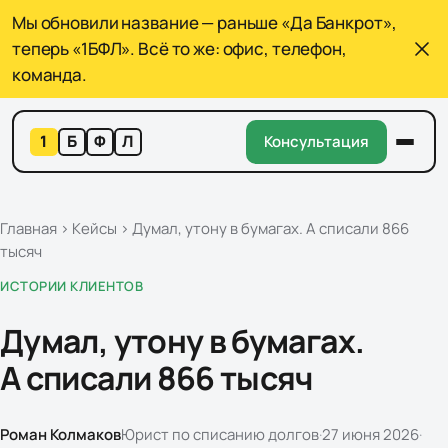
Мы обновили название — раньше «Да Банкрот»,
теперь «1БФЛ». Всё то же: офис, телефон,
команда.
1
Б
Ф
Л
Консультация
Главная
›
Кейсы
›
Думал, утону в бумагах. А списали 866
тысяч
ИСТОРИИ КЛИЕНТОВ
Думал, утону в бумагах.
А списали 866 тысяч
Роман Колмаков
Юрист по списанию долгов
·
27 июня 2026
·