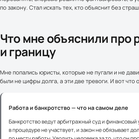
по закону. Стал искать тех, кто объяснит без стра
Что мне объяснили про 
и границу
Мне попались юристы, которые не пугали и не дави
были не цифры долга, а эти две тревоги. И вот что 
Работа и банкротство — что на самом деле
Банкротство ведут арбитражный суд и финансовый
в процедуре не участвует, и закон не обязывает д
по месту работы. Уволить человека за то, что он пр