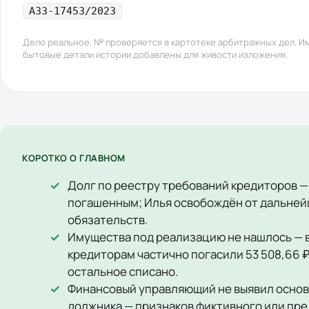
А33-17453/2023
Дело реальное, № проверяется в картотеке арбитражных дел. И
бытовые детали истории добавлены для живости изложения.
КОРОТКО О ГЛАВНОМ
Долг по реестру требований кредиторов — 
погашенным; Илья освобождён от дальне
обязательств.
Имущества под реализацию не нашлось — 
кредиторам частично погасили 53 508,66 ₽
остальное списано.
Финансовый управляющий не выявил основ
должника — признаков фиктивного или пр