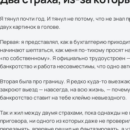
Я тянул почти год. И тянул не потому, что не знал п
двух картинок в голове.
Первая: я представлял, как в бухгалтерию приходит
начинают шептаться, как меня по-тихому просят н
«по собственному». Я официально трудоустроен — 
банкротство и работа несовместимы, что одно авт
Вторая была про границу. Я редко куда-то выезжаю
закроют выезд — навсегда, на всю жизнь, — почему
банкротство ставит на тебе клеймо невыездного.
Так и жил между двумя страхами, пока однажды не 
приговора, ни одного из которых даже не проверил
перезанять, впервые решил не фантазировать, а уз