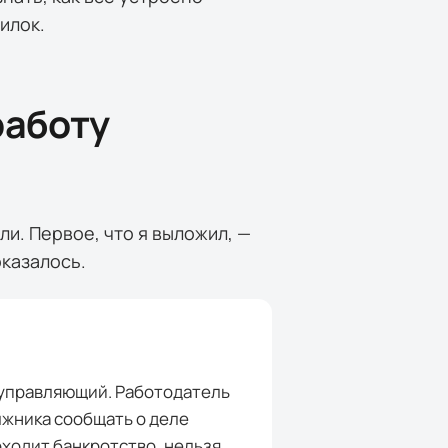
шилок.
работу
ли. Первое, что я выложил, —
оказалось.
 управляющий. Работодатель
олжника сообщать о деле
оходит банкротство, нельзя.