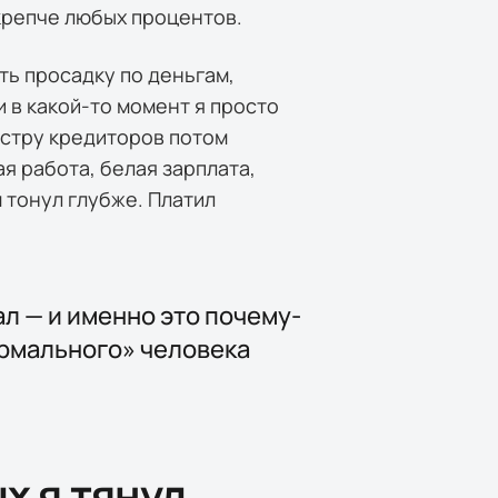
 крепче любых процентов.
ть просадку по деньгам,
и в какой-то момент я просто
естру кредиторов потом
ая работа, белая зарплата,
 тонул глубже. Платил
л — и именно это почему-
нормального» человека
х я тянул