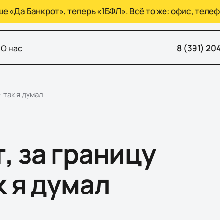
 «Да Банкрот», теперь «1БФЛ». Всё то же: офис, телеф
8 (391) 20
ы
О нас
 так я думал
, за границу
к я думал