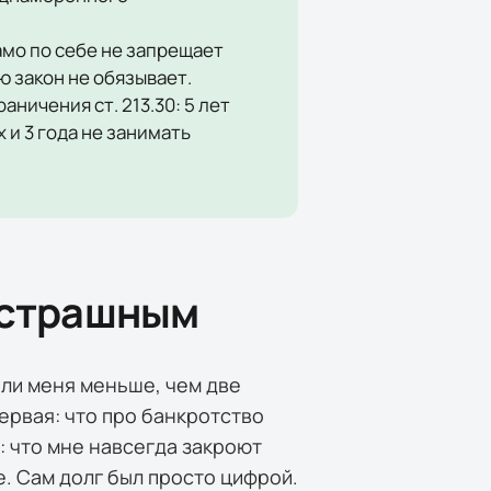
амо по себе не запрещает
 закон не обязывает.
ничения ст. 213.30: 5 лет
 и 3 года не занимать
 страшным
али меня меньше, чем две
ервая: что про банкротство
я: что мне навсегда закроют
е. Сам долг был просто цифрой.