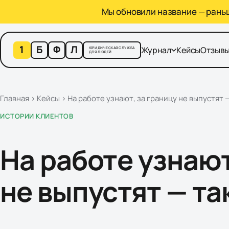
Мы обновили название — раньше
1
Б
Ф
Л
Журнал
Кейсы
Отзыв
ЮРИДИЧЕСКАЯ СЛУЖБА
ДЛЯ ЛЮДЕЙ
Главная
›
Кейсы
›
На работе узнают, за границу не выпустят —
ИСТОРИИ КЛИЕНТОВ
На работе узнают
не выпустят — та