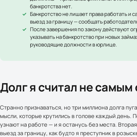
банкротства нет.
Банкротство не лишает права работать и с
выезд за границу — сообщать работодателю
После завершения по закону действуют огра
указывать на банкротство при новых займах
руководящие должности в юрлице.
Долг я считал не самым
Странно признаваться, но три миллиона долга пуг
мысли, которые крутились в голове каждый день. П
узнают на работе — и я останусь без места. Втора
выезд за границу, как будто я преступник в розыск