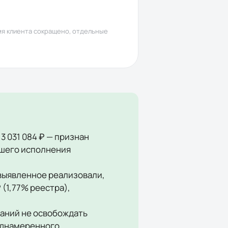
мя клиента сокращено, отдельные
3 031 084 ₽ — признан
йшего исполнения
выявленное реализовали,
 (1,77% реестра),
аний не освобождать
еднамеренного