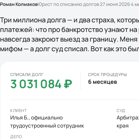
Роман Колмаков
Юрист по списанию долгов
·
27 июня 2026
·
4
ми
Три миллиона долга — и два страха, кото
платежей: что про банкротство узнают на 
навсегда закроют выезд за границу. Меня 
мифом — а долг суд списал. Вот как это бы
СПИСАЛИ ДОЛГ
СРОК ПРОЦЕДУРЫ
3 031 084 ₽
6 месяцев
КЛИЕНТ
СУД
Илья Б.
, официально
Арбитра
трудоустроенный сотрудник
края
ДЕЛО