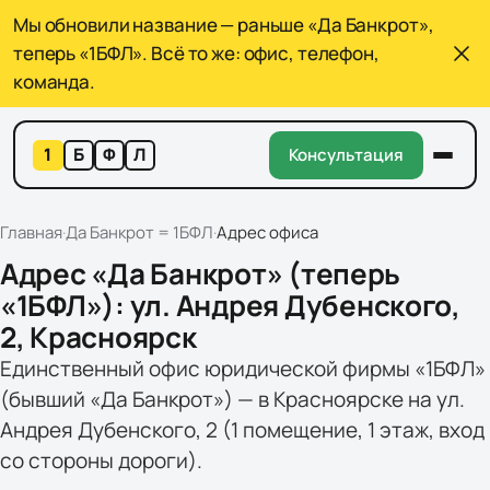
Мы обновили название — раньше «Да Банкрот»,
теперь «1БФЛ». Всё то же: офис, телефон,
команда.
1
Б
Ф
Л
Консультация
Главная
·
Да Банкрот = 1БФЛ
·
Адрес офиса
Адрес «Да Банкрот» (теперь
«1БФЛ»): ул. Андрея Дубенского,
2, Красноярск
Единственный офис юридической фирмы «1БФЛ»
(бывший «Да Банкрот») — в Красноярске на ул.
Андрея Дубенского, 2 (
1 помещение, 1 этаж, вход
со стороны дороги
).