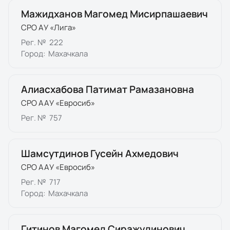
Мажидханов Магомед Мисирпашаевич
СРО АУ «Лига»
Рег. №
222
Город:
Махачкала
Алиасхабова Патимат Рамазановна
СРО ААУ «Евросиб»
Рег. №
757
Шамсутдинов Гусейн Ахмедович
СРО ААУ «Евросиб»
Рег. №
717
Город:
Махачкала
Гитинов Магомед Сиражудинович