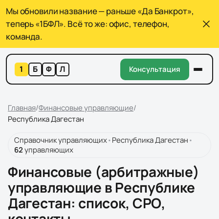
Мы обновили название — раньше «Да Банкрот»,
теперь «1БФЛ». Всё то же: офис, телефон,
команда.
1
Б
Ф
Л
Консультация
Главная
/
Финансовые управляющие
/
Республика Дагестан
Справочник управляющих
•
Республика Дагестан
•
62
управляющих
Финансовые (арбитражные)
управляющие в Республике
Дагестан
: список, СРО,
контакты