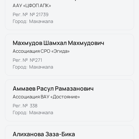
ААУ «ЦФОП АПК»
Рег. №
№ 21739
Город:
Махачкала
Махмудов Шамхал Махмудович
Ассоциация СРО «Эгида»
Рег. №
№271
Город:
Махачкала
Аммаев Расул Рамазанович
Ассоциация ВАУ «Достояние»
Рег. №
338
Город:
Махачкала
Алиханова Заза-Бика