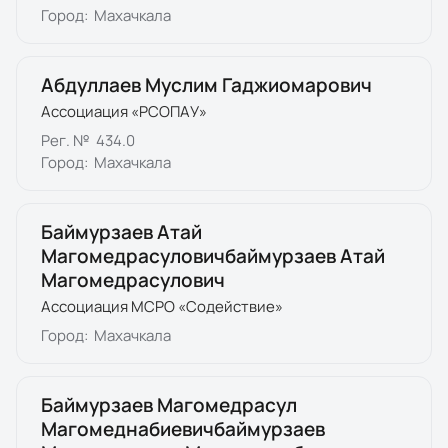
Город:
Махачкала
Абдуллаев Муслим Гаджиомарович
Ассоциация «РСОПАУ»
Рег. №
434.0
Город:
Махачкала
Баймурзаев Атай
Магомедрасуловичбаймурзаев Атай
Магомедрасулович
Ассоциация МСРО «Содействие»
Город:
Махачкала
Баймурзаев Магомедрасул
Магомеднабиевичбаймурзаев