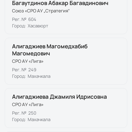
Багаутдинов Абакар Багавдинович
Союз «СРО АУ „Стратегия“
Рег. №
604
Город:
Хасавюрт
Алигаджиев Магомедхабиб
Магомедович
СРО АУ «Лига»
Рег. №
249
Город:
Махачкала
Алигаджиева Джамиля Идрисовна
СРО АУ «Лига»
Рег. №
250
Город:
Махачкала