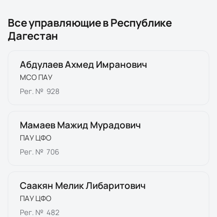
Все управляющие в
Республике
Дагестан
Абдулаев Ахмед Имранович
МСО ПАУ
Рег. №
928
Мамаев Мажид Мурадович
ПАУ ЦФО
Рег. №
706
Саакян Мелик Либаритович
ПАУ ЦФО
Рег. №
482