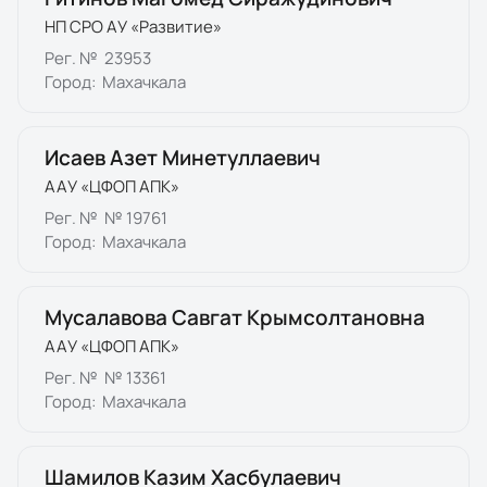
НП СРО АУ «Развитие»
Рег. №
23953
Город:
Махачкала
Исаев Азет Минетуллаевич
ААУ «ЦФОП АПК»
Рег. №
№ 19761
Город:
Махачкала
Мусалавова Савгат Крымсолтановна
ААУ «ЦФОП АПК»
Рег. №
№ 13361
Город:
Махачкала
Шамилов Казим Хасбулаевич