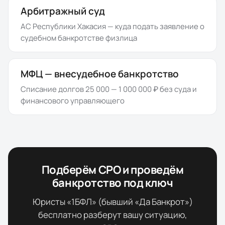
Арбитражный суд
АС Республики Хакасия
— куда подать заявление о
судебном банкротстве физлица
МФЦ — внесудебное банкротство
Списание долгов 25 000 — 1 000 000 ₽ без суда и
финансового управляющего
Подберём СРО и проведём
банкротство под ключ
Юристы «1БФЛ» (бывший «Да Банкрот»)
бесплатно разберут вашу ситуацию,