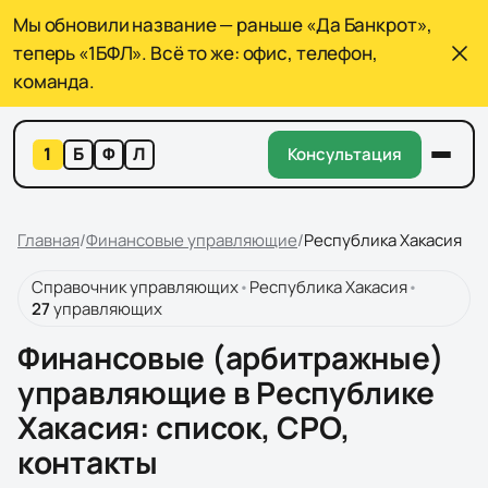
Мы обновили название — раньше «Да Банкрот»,
теперь «1БФЛ». Всё то же: офис, телефон,
команда.
1
Б
Ф
Л
Консультация
Главная
/
Финансовые управляющие
/
Республика Хакасия
Справочник управляющих
•
Республика Хакасия
•
27
управляющих
Финансовые (арбитражные)
управляющие в Республике
Хакасия
: список, СРО,
контакты