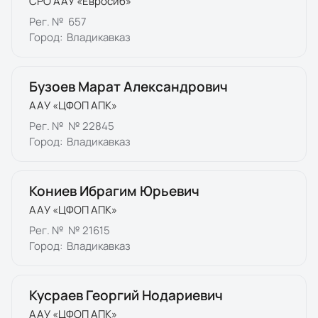
СРО ААУ «Евросиб»
Рег. №
657
Город:
Владикавказ
Бузоев Марат Александрович
ААУ «ЦФОП АПК»
Рег. №
№ 22845
Город:
Владикавказ
Кониев Ибрагим Юрьевич
ААУ «ЦФОП АПК»
Рег. №
№ 21615
Город:
Владикавказ
Кусраев Георгий Нодариевич
ААУ «ЦФОП АПК»