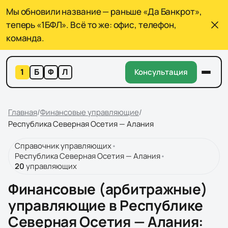
Мы обновили название — раньше «Да Банкрот»,
теперь «1БФЛ». Всё то же: офис, телефон,
команда.
1
Б
Ф
Л
Консультация
Главная
/
Финансовые управляющие
/
Республика Северная Осетия — Алания
Справочник управляющих
•
Республика Северная Осетия — Алания
•
20
управляющих
Финансовые (арбитражные)
управляющие в Республике
Северная Осетия — Алания
: