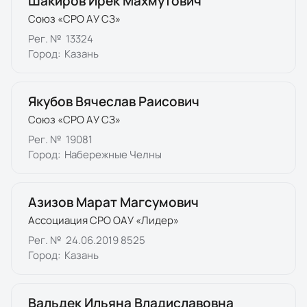
Шакиров Ирек Махмутович
Союз «СРО АУ СЗ»
Рег. №
13324
Город:
Казань
Якубов Вячеслав Раисович
Союз «СРО АУ СЗ»
Рег. №
19081
Город:
Набережные Челны
Азизов Марат Магсумович
Ассоциация СРО ОАУ «Лидер»
Рег. №
24.06.2019 8525
Город:
Казань
Вальдек Ильяна Владиславовна