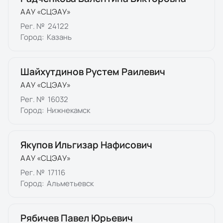
ААУ «СЦЭАУ»
Рег. №
24122
Город:
Казань
Шайхутдинов Рустем Раилевич
ААУ «СЦЭАУ»
Рег. №
16032
Город:
Нижнекамск
Якупов Ильгизар Нафисович
ААУ «СЦЭАУ»
Рег. №
17116
Город:
Альметьевск
Рябичев Павел Юрьевич