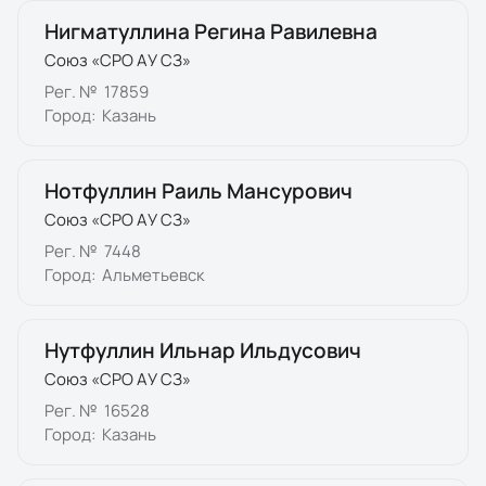
Нигматуллина Регина Равилевна
Союз «СРО АУ СЗ»
Рег. №
17859
Город:
Казань
Нотфуллин Раиль Мансурович
Союз «СРО АУ СЗ»
Рег. №
7448
Город:
Альметьевск
Нутфуллин Ильнар Ильдусович
Союз «СРО АУ СЗ»
Рег. №
16528
Город:
Казань