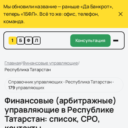
Мы обновили название — раньше «Да Банкрот»,
теперь «1БФЛ». Всё то же: офис, телефон,
команда.
1
Б
Ф
Л
Консультация
Главная
/
Финансовые управляющие
/
Республика Татарстан
Справочник управляющих
•
Республика Татарстан
•
179
управляющих
Финансовые (арбитражные)
управляющие в Республике
Татарстан
: список, СРО,
контакты