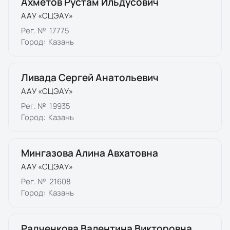
Ахметов Рустам Ильдусович
ААУ «СЦЭАУ»
Рег. №
17775
Город:
Казань
Ливада Сергей Анатольевич
ААУ «СЦЭАУ»
Рег. №
19935
Город:
Казань
Мингазова Алина Авхатовна
ААУ «СЦЭАУ»
Рег. №
21608
Город:
Казань
Радченкова Валентина Викторовна