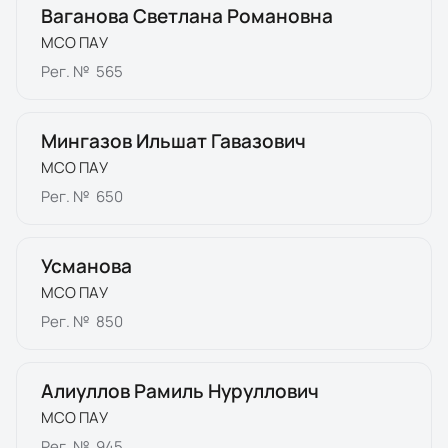
Ваганова Светлана Романовна
МСО ПАУ
Рег. №
565
Мингазов Ильшат Гавазович
МСО ПАУ
Рег. №
650
Усманова
МСО ПАУ
Рег. №
850
Алиуллов Рамиль Нуруллович
МСО ПАУ
Рег. №
945