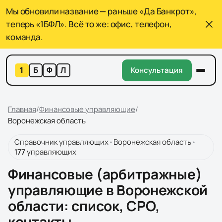
Мы обновили название — раньше «Да Банкрот»,
теперь «1БФЛ». Всё то же: офис, телефон,
команда.
1
Б
Ф
Л
Консультация
Главная
/
Финансовые управляющие
/
Воронежская область
Справочник управляющих
•
Воронежская область
•
177
управляющих
Финансовые (арбитражные)
управляющие в Воронежской
области
: список, СРО,
контакты