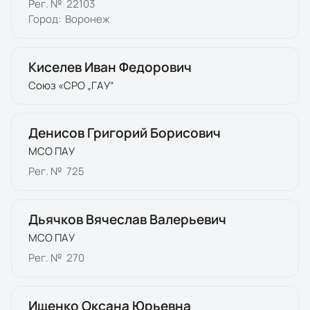
Рег. №
22103
Город:
Воронеж
Киселев Иван Федорович
Союз «СРО „ГАУ“
Денисов Григорий Борисович
МСО ПАУ
Рег. №
725
Дьячков Вячеслав Валерьевич
МСО ПАУ
Рег. №
270
Ищенко Оксана Юрьевна