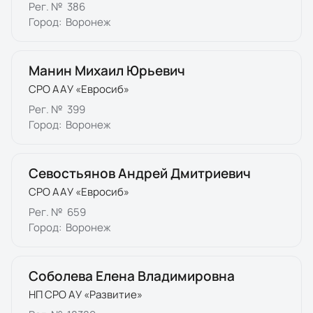
Рег. №
386
Город:
Воронеж
Манин Михаил Юрьевич
СРО ААУ «Евросиб»
Рег. №
399
Город:
Воронеж
Севостьянов Андрей Дмитриевич
СРО ААУ «Евросиб»
Рег. №
659
Город:
Воронеж
Соболева Елена Владимировна
НП СРО АУ «Развитие»