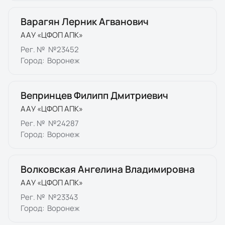
Варагян Лерник Агванович
ААУ «ЦФОП АПК»
Рег. №
№23452
Город:
Воронеж
Вепринцев Филипп Дмитриевич
ААУ «ЦФОП АПК»
Рег. №
№24287
Город:
Воронеж
Волковская Ангелина Владимировна
ААУ «ЦФОП АПК»
Рег. №
№23343
Город:
Воронеж