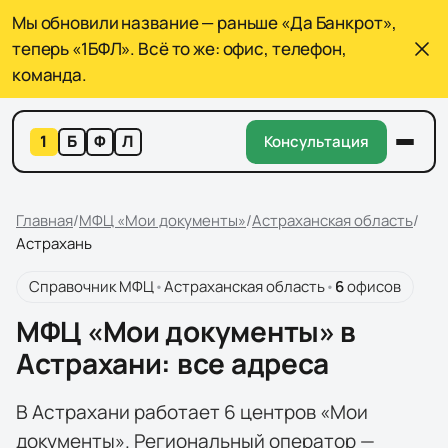
Мы обновили название — раньше «Да Банкрот»,
теперь «1БФЛ». Всё то же: офис, телефон,
команда.
1
Б
Ф
Л
Консультация
Главная
/
МФЦ «Мои документы»
/
Астраханская область
/
Астрахань
Справочник МФЦ
•
Астраханская область
•
6
офисов
МФЦ «Мои документы» в
Астрахани: все адреса
В Астрахани работает 6 центров «Мои
документы». Региональный оператор —