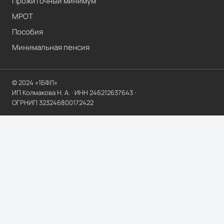
Прожиточный минимум
МРОТ
Пособия
Минимальная пенсия
© 2024 «1БФЛ»
ИП Колмакова Н. А.
· ИНН
246212637643
·
ОГРНИП
323246800172422