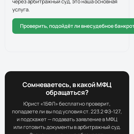
через арбитражный суд, это наша основная
услуга.
Проверить, подойдёт ли внесудебное банкро
Сомневаетесь, в какой МФЦ
обращаться?
Юрист «1БФЛ» бесплатно проверит,
попадаете ли вы под условия ст. 223.2 ФЗ-127,
и подскажет — подавать заявление в МФЦ
или готовить документы в арбитражный суд.