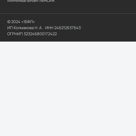
Минимальная пенсия
© 2024 «1БФЛ»
ИП Колмакова Н. А.
· ИНН
246212637643
·
ОГРНИП
323246800172422