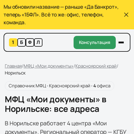
Мы обновили название — раньше «Да Банкрот»,
теперь «1БФЛ». Всё то же: офис, телефон,
команда.
1
Б
Ф
Л
Консультация
Главная
/
МФЦ «Мои документы»
/
Красноярский край
/
Норильск
Справочник МФЦ
•
Красноярский край
•
4
офиса
МФЦ «Мои документы» в
Норильске: все адреса
В Норильске работает 4 центра «Мои
документы». Региональный оператор — КГБУ