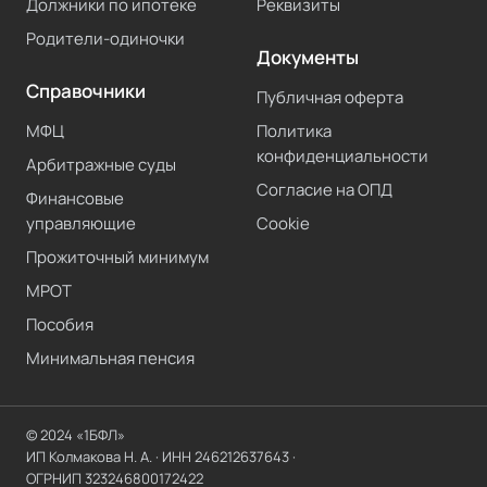
Должники по ипотеке
Реквизиты
Родители-одиночки
Документы
Справочники
Публичная оферта
МФЦ
Политика
конфиденциальности
Арбитражные суды
Согласие на ОПД
Финансовые
управляющие
Cookie
Прожиточный минимум
МРОТ
Пособия
Минимальная пенсия
© 2024 «1БФЛ»
ИП Колмакова Н. А.
· ИНН
246212637643
·
ОГРНИП
323246800172422