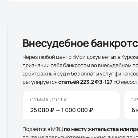
Внесудебное банкрот
Через любой центр «Мои документы» в
Курск
признании себя банкротом во внесудебном по
арбитражный суд и без оплаты услуг финанс
регулируется
статьёй 223.2 ФЗ-127
«О несост
СУММА ДОЛГА
СР
25 000 ₽
—
1 000 000 ₽
6
Подаётся в МФЦ
по месту жительства или п
почте не предусмотрена — нужно личное при