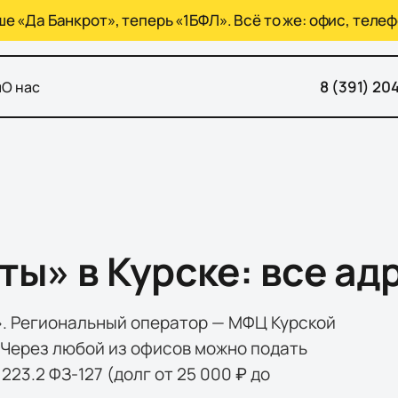
 «Да Банкрот», теперь «1БФЛ». Всё то же: офис, телеф
8 (391) 20
ы
О нас
ы» в Курске: все ад
». Региональный оператор — МФЦ Курской
0. Через любой из офисов можно подать
223.2 ФЗ-127 (долг от 25 000 ₽ до