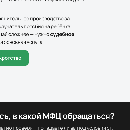
олнительное производство за
олучатель пособия на ребёнка,
лучай сложнее — нужно
судебное
а основная услуга.
кротство
ь, в какой МФЦ обращаться?
тно проверит, попадаете ли вы под условия ст.