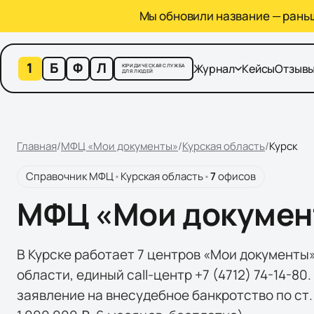
Мы обновили название — раньше
1
Б
Ф
Л
Журнал
Кейсы
Отзыв
ЮРИДИЧЕСКАЯ СЛУЖБА
ДЛЯ ЛЮДЕЙ
Главная
/
МФЦ «Мои документы»
/
Курская область
/
Курск
Справочник МФЦ
•
Курская область
•
7
офисов
МФЦ «Мои документ
В Курске работает 7 центров «Мои документы
области, единый call-центр +7 (4712) 74-14-8
заявление на внесудебное банкротство по ст. 