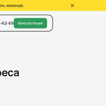
он, команда.
4-62-69
Консультация
реса