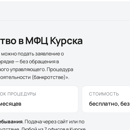
ство в МФЦ
Курска
е
можно подать заявление о
рядке — без обращения в
ового управляющего. Процедура
оятельности (банкротстве)».
ОК ПРОЦЕДУРЫ
СТОИМОСТЬ
месяцев
бесплатно, бе
ребывания
. Подача через сайт или по
сутствие. Любой из
7
офисов
в
Курске