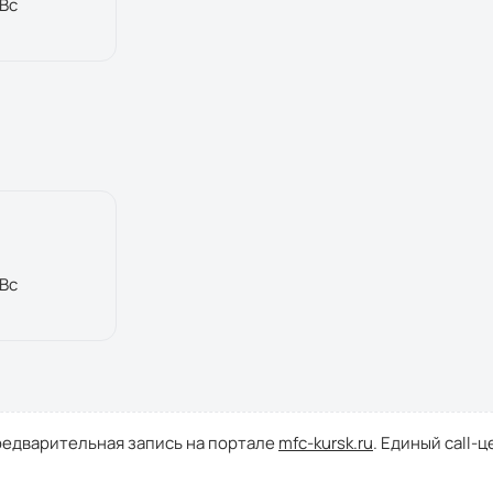
 Вс
 Вс
редварительная запись на портале
mfc-kursk.ru
. Единый call-