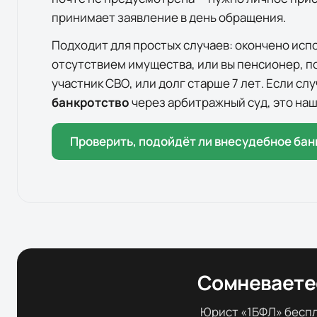
принимает заявление в день обращения.
Подходит для простых случаев: окончено исп
отсутствием имущества, или вы пенсионер, п
участник СВО, или долг старше 7 лет. Если с
банкротство
через арбитражный суд, это наш
Проверить, подойдёт ли внесудебное бан
Сомневаетес
Юрист «1БФЛ» беспла