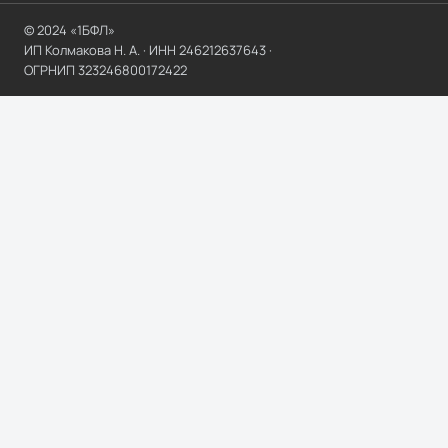
© 2024 «1БФЛ»
ИП Колмакова Н. А.
· ИНН
246212637643
·
ОГРНИП
323246800172422