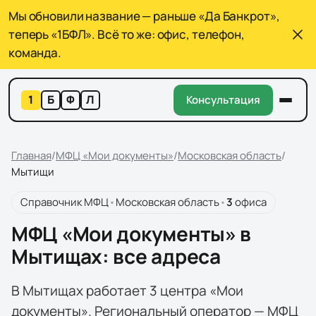
Мы обновили название — раньше «Да Банкрот»,
теперь «1БФЛ». Всё то же: офис, телефон,
команда.
1
Б
Ф
Л
Консультация
Главная
/
МФЦ «Мои документы»
/
Московская область
/
Мытищи
Справочник МФЦ
•
Московская область
•
3
офиса
МФЦ «Мои документы» в
Мытищах: все адреса
В Мытищах работает 3 центра «Мои
документы». Региональный оператор — МФЦ