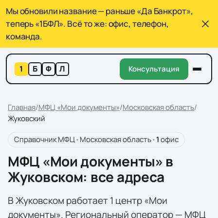
Мы обновили название — раньше «Да Банкрот»,
теперь «1БФЛ». Всё то же: офис, телефон,
команда.
1
Б
Ф
Л
Консультация
Главная
/
МФЦ «Мои документы»
/
Московская область
/
Жуковский
Справочник МФЦ
•
Московская область
•
1
офис
МФЦ «Мои документы» в
Жуковском: все адреса
В Жуковском работает 1 центр «Мои
документы». Региональный оператор — МФЦ