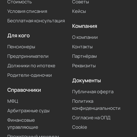
Стоимость
Советы
Условия списания
Кейсы
Бесплатная консультация
Компания
Для кого
О компании
Пенсионеры
Контакты
Предприниматели
Партнёрам
Должники по ипотеке
Реквизиты
Родители-одиночки
Документы
Справочники
Публичная оферта
МФЦ
Политика
конфиденциальности
Арбитражные суды
Согласие на ОПД
Финансовые
управляющие
Cookie
Прожиточный минимум