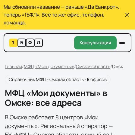
Мы обновили название — раньше «Да Банкрот»,
теперь «1БФЛ». Всё то же: офис, телефон,
команда.
1
Б
Ф
Л
Консультация
Главная
/
МФЦ «Мои документы»
/
Омская область
/
Омск
Справочник МФЦ
•
Омская область
•
8
офисов
МФЦ «Мои документы» в
Омске: все адреса
В Омске работает 8 центров «Мои
документы». Региональный оператор —
БУ «МФЦ» Омской области, единый call-