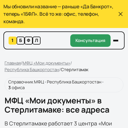
Мы обновили название — раньше «Да Банкрот»,
теперь «1БФЛ». Всё то же: офис, телефон,
команда.
1
Б
Ф
Л
Консультация
Главная
/
МФЦ «Мои документы»
/
Республика Башкортостан
/
Стерлитамак
Справочник МФЦ
•
Республика Башкортостан
•
3
офиса
МФЦ «Мои документы» в
Стерлитамаке: все адреса
В Стерлитамаке работает 3 центра «Мои