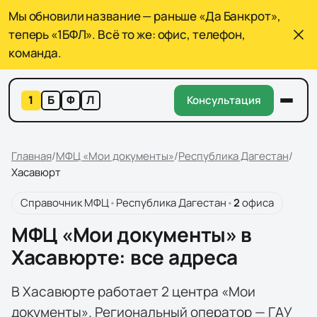
Мы обновили название — раньше «Да Банкрот»,
теперь «1БФЛ». Всё то же: офис, телефон,
команда.
1
Б
Ф
Л
Консультация
Главная
/
МФЦ «Мои документы»
/
Республика Дагестан
/
Хасавюрт
Справочник МФЦ
•
Республика Дагестан
•
2
офиса
МФЦ «Мои документы» в
Хасавюрте: все адреса
В Хасавюрте работает 2 центра «Мои
документы». Региональный оператор — ГАУ