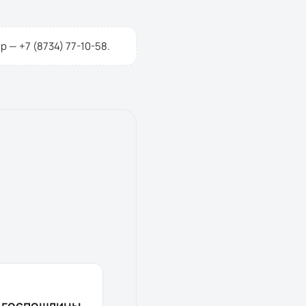
тр —
+7 (8734) 77-10-58
.
з госпошлины