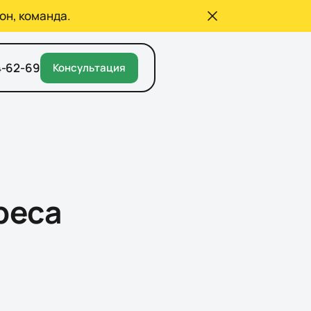
он, команда.
4-62-69
Консультация
реса