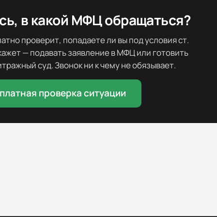
ь, в какой МФЦ обращаться?
тно проверит, попадаете ли вы под условия ст.
скажет — подавать заявление в МФЦ или готовить
тражный суд. Звонок ни к чему не обязывает.
платная проверка ситуации