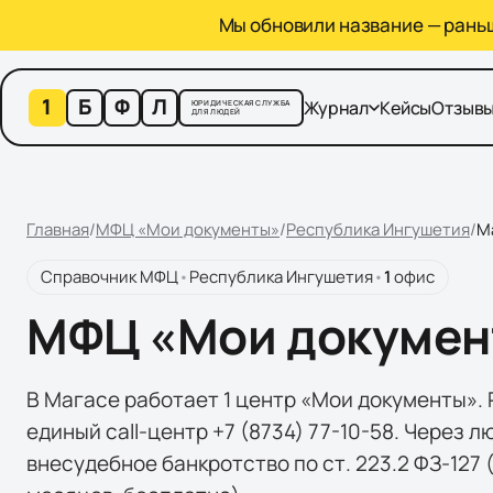
Мы обновили название — раньше
1
Б
Ф
Л
Журнал
Кейсы
Отзыв
ЮРИДИЧЕСКАЯ СЛУЖБА
ДЛЯ ЛЮДЕЙ
Главная
/
МФЦ «Мои документы»
/
Республика Ингушетия
/
М
Справочник МФЦ
•
Республика Ингушетия
•
1
офис
МФЦ «Мои документ
В Магасе работает 1 центр «Мои документы».
единый call-центр +7 (8734) 77-10-58. Через 
внесудебное банкротство по ст. 223.2 ФЗ-127 (