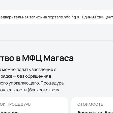
редварительная запись на портале
mfcing.ru
. Единый call-цен
ство в МФЦ
Магаса
е
можно подать заявление о
рядке — без обращения в
ового управляющего. Процедура
оятельности (банкротстве)».
ОК ПРОЦЕДУРЫ
СТОИМОСТЬ
месяцев
бесплатно, бе