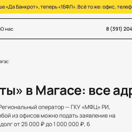
 «Да Банкрот», теперь «1БФЛ». Всё то же: офис, телеф
8 (391) 20
ы
О нас
агас
ы» в Магасе: все ад
 Региональный оператор — ГКУ «МФЦ» РИ,
любой из офисов можно подать заявление на
долг от 25 000 ₽ до 1 000 000 ₽, 6