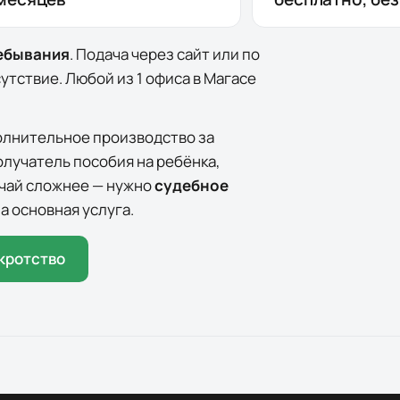
ребывания
. Подача через сайт или по
сутствие. Любой из
1
офиса
в
Магасе
олнительное производство за
олучатель пособия на ребёнка,
лучай сложнее — нужно
судебное
а основная услуга.
кротство