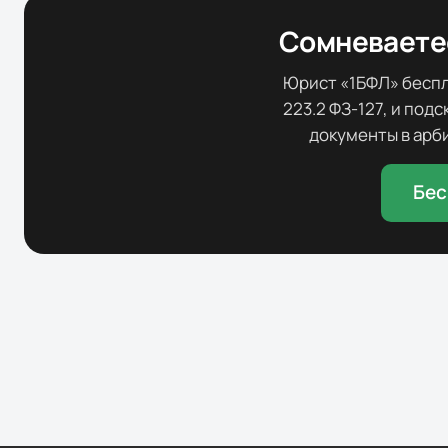
Сомневаетес
Юрист «1БФЛ» беспла
223.2 ФЗ-127, и под
документы в арби
Бес