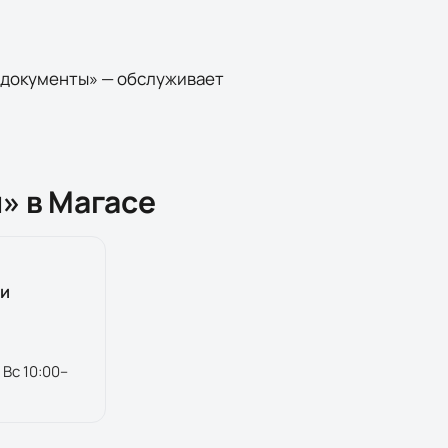
 документы» — обслуживает
» в Магасе
ои
 Вс 10:00–