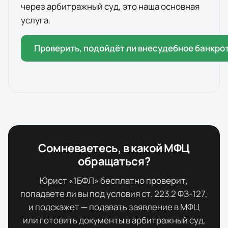
через арбитражный суд, это наша основная
услуга.
Проверить, подойдёт ли внесудебное банкро
Сомневаетесь, в какой МФЦ
обращаться?
Юрист «1БФЛ» бесплатно проверит,
попадаете ли вы под условия ст. 223.2 ФЗ-127,
и подскажет — подавать заявление в МФЦ
или готовить документы в арбитражный суд.