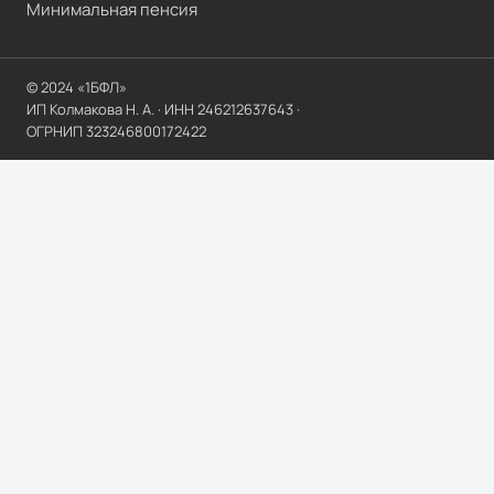
Минимальная пенсия
© 2024 «1БФЛ»
ИП Колмакова Н. А.
· ИНН
246212637643
·
ОГРНИП
323246800172422