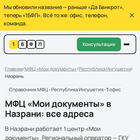
Мы обновили название — раньше «Да Банкрот»,
теперь «1БФЛ». Всё то же: офис, телефон,
команда.
1
Б
Ф
Л
Консультация
Главная
/
МФЦ «Мои документы»
/
Республика Ингушетия
/
Назрань
Справочник МФЦ
•
Республика Ингушетия
•
1
офис
МФЦ «Мои документы» в
Назрани: все адреса
В Назрани работает 1 центр «Мои
документы». Региональный оператор — ГКУ