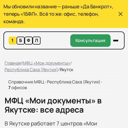
Мы обновили название — раньше «Да Банкрот»,
теперь «1БФЛ». Всё то же: офис, телефон,
команда.
1
Б
Ф
Л
Консультация
Главная
/
МФЦ «Мои документы»
/
Республика Саха (Якутия)
/
Якутск
Справочник МФЦ
•
Республика Саха (Якутия)
•
7
офисов
МФЦ «Мои документы» в
Якутске: все адреса
В Якутске работает 7 центров «Мои