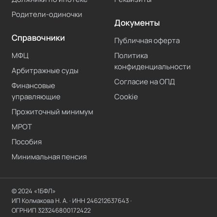
Родители-одиночки
Документы
Справочники
Публичная оферта
МФЦ
Политика
конфиденциальности
Арбитражные суды
Согласие на ОПД
Финансовые
управляющие
Cookie
Прожиточный минимум
МРОТ
Пособия
Минимальная пенсия
© 2024 «1БФЛ»
ИП Колмакова Н. А.
· ИНН
246212637643
·
ОГРНИП
323246800172422