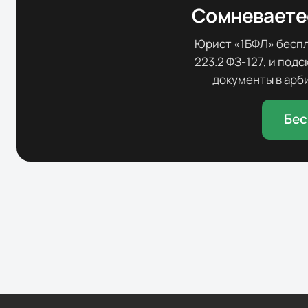
Сомневаетес
Юрист «1БФЛ» беспла
223.2 ФЗ-127, и под
документы в арби
Бес