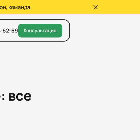
он, команда.
4-62-69
Консультация
: все