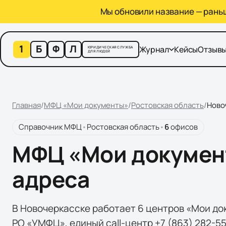
Мы обновили название — раньше
1
Б
Ф
Л
Журнал
Кейсы
Отзыв
ЮРИДИЧЕСКАЯ СЛУЖБА
ДЛЯ ЛЮДЕЙ
Главная
/
МФЦ «Мои документы»
/
Ростовская область
/
Ново
Справочник МФЦ
•
Ростовская область
•
6
офисов
МФЦ «Мои документ
адреса
В Новочеркасске работает 6 центров «Мои до
РО «УМФЦ», единый call-центр +7 (863) 282-5