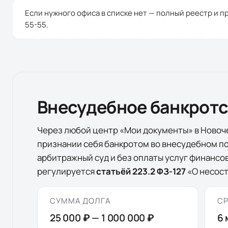
Если нужного офиса в списке нет — полный реестр и п
55-55
.
Внесудебное банкрот
Через любой центр «Мои документы» в
Новоч
признании себя банкротом во внесудебном по
арбитражный суд и без оплаты услуг финанс
регулируется
статьёй 223.2 ФЗ-127
«О несост
СУММА ДОЛГА
СР
25 000 ₽
—
1 000 000 ₽
6