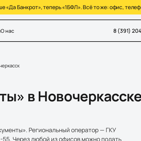
 «Да Банкрот», теперь «1БФЛ». Всё то же: офис, телеф
8 (391) 20
ы
О нас
черкасск
ы» в Новочеркасске
кументы». Региональный оператор — ГКУ
5-55. Через любой из офисов можно подать