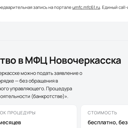
редварительная запись на портале
umfc.mfc61.ru
. Единый call
ство в МФЦ
Новочеркасска
еркасске
можно подать заявление о
рядке — без обращения в
ового управляющего. Процедура
оятельности (банкротстве)».
ОК ПРОЦЕДУРЫ
СТОИМОСТЬ
месяцев
бесплатно, бе