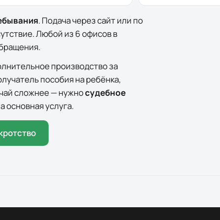
ребывания
. Подача через сайт или по
сутствие. Любой из
6
офисов
в
обращения.
олнительное производство за
олучатель пособия на ребёнка,
лучай сложнее — нужно
судебное
а основная услуга.
кротство