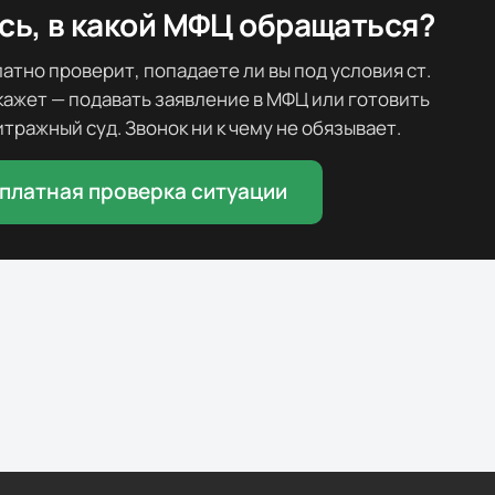
ь, в какой МФЦ обращаться?
тно проверит, попадаете ли вы под условия ст.
скажет — подавать заявление в МФЦ или готовить
тражный суд. Звонок ни к чему не обязывает.
платная проверка ситуации