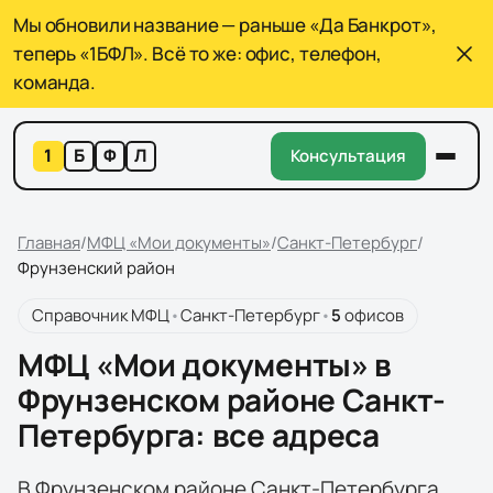
Мы обновили название — раньше «Да Банкрот»,
теперь «1БФЛ». Всё то же: офис, телефон,
команда.
1
Б
Ф
Л
Консультация
Главная
/
МФЦ «Мои документы»
/
Санкт-Петербург
/
Фрунзенский район
Справочник МФЦ
•
Санкт-Петербург
•
5
офисов
МФЦ «Мои документы» в
Фрунзенском районе Санкт-
Петербурга: все адреса
В Фрунзенском районе Санкт-Петербурга