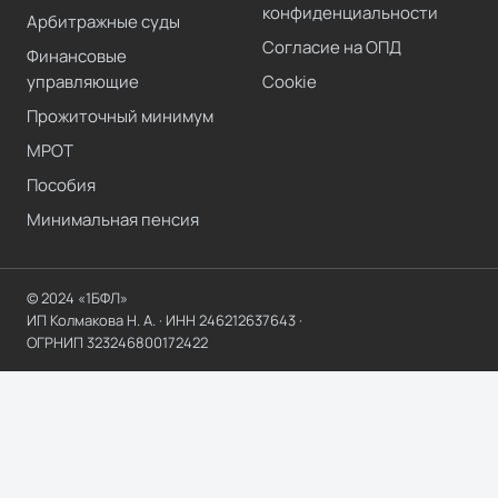
конфиденциальности
Арбитражные суды
Согласие на ОПД
Финансовые
управляющие
Cookie
Прожиточный минимум
МРОТ
Пособия
Минимальная пенсия
© 2024 «1БФЛ»
ИП Колмакова Н. А.
· ИНН
246212637643
·
ОГРНИП
323246800172422