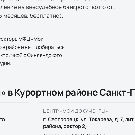
ление на внесудебное банкротство по ст.
 6 месяцев, бесплатно).
 сектора МФЦ «Мои
 в районе нет, добираться
ектричкой с Финляндского
удни.
» в Курортном районе Санкт-
ЦЕНТР «МОИ ДОКУМЕНТЫ»
го
г. Сестрорецк, ул. Токарева, д. 7, ли
района, сектор 2)