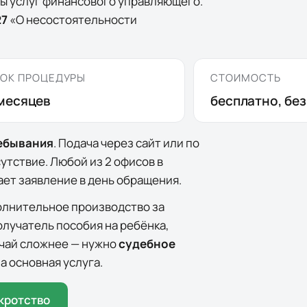
ты услуг финансового управляющего.
27
«О несостоятельности
ОК ПРОЦЕДУРЫ
СТОИМОСТЬ
месяцев
бесплатно, бе
ребывания
. Подача через сайт или по
сутствие. Любой из
2
офисов
в
ет заявление в день обращения.
олнительное производство за
олучатель пособия на ребёнка,
лучай сложнее — нужно
судебное
а основная услуга.
кротство