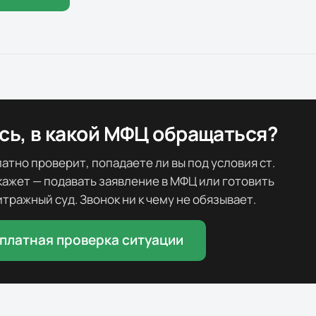
ь, в какой МФЦ обращаться?
тно проверит, попадаете ли вы под условия ст.
скажет — подавать заявление в МФЦ или готовить
тражный суд. Звонок ни к чему не обязывает.
платная проверка ситуации