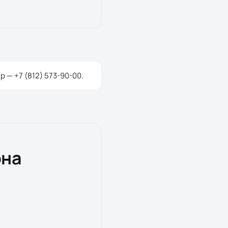
тр —
+7 (812) 573-90-00
.
она