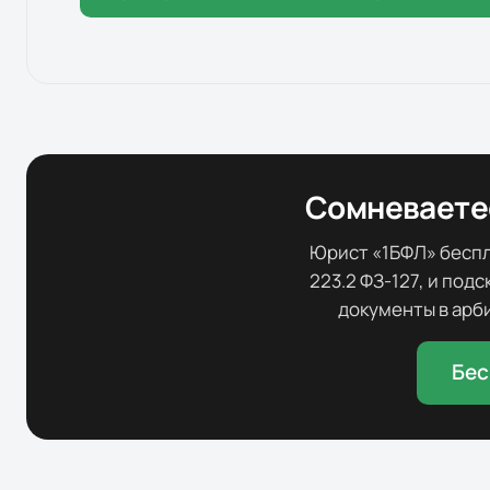
Сомневаетес
Юрист «1БФЛ» беспла
223.2 ФЗ-127, и под
документы в арби
Бес