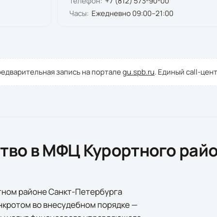
Телефон:
+7 (812) 573-90-00
Часы:
Ежедневно 09:00–21:00
редварительная запись на портале
gu.spb.ru
. Единый call-цен
ство в МФЦ
Курортного рай
тном районе Санкт-Петербурга
нкротом во внесудебном порядке —