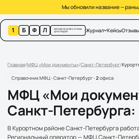
Мы обновили название — раньше
1
Б
Ф
Л
Журнал
Кейсы
Отзыв
ЮРИДИЧЕСКАЯ СЛУЖБА
ДЛЯ ЛЮДЕЙ
Главная
/
МФЦ «Мои документы»
/
Санкт-Петербург
/
Курорт
Справочник МФЦ
•
Санкт-Петербург
•
2
офиса
МФЦ «Мои документ
Санкт-Петербурга: 
В Курортном районе Санкт-Петербурга работа
Региональный оператор — МФЦ Санкт-Петербург