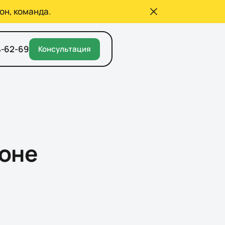
он, команда.
4-62-69
Консультация
оне