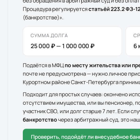
без обращения в арбитражный суд и без опла
Процедура регулируется
статьёй 223.2 ФЗ-1
(банкротстве)».
СУММА ДОЛГА
СР
25 000 ₽
—
1 000 000 ₽
6
Подаётся в МФЦ
по месту жительства или п
почте не предусмотрена — нужно личное при
Курортном районе Санкт-Петербурга
принима
Подходит для простых случаев: окончено исп
отсутствием имущества, или вы пенсионер, п
участник СВО, или долг старше 7 лет. Если с
банкротство
через арбитражный суд, это наш
Проверить, подойдёт ли внесудебное бан