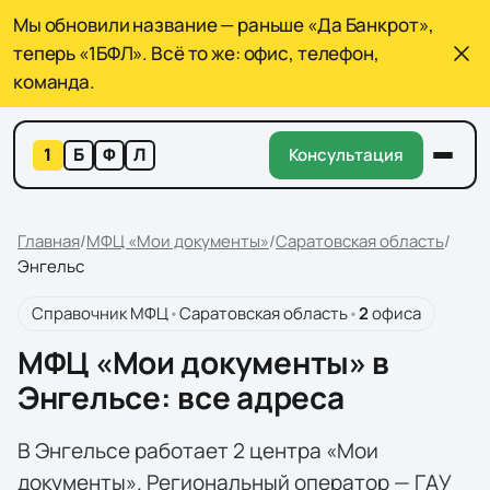
Мы обновили название — раньше «Да Банкрот»,
теперь «1БФЛ». Всё то же: офис, телефон,
команда.
1
Б
Ф
Л
Консультация
Главная
/
МФЦ «Мои документы»
/
Саратовская область
/
Энгельс
Справочник МФЦ
•
Саратовская область
•
2
офиса
МФЦ «Мои документы» в
Энгельсе: все адреса
В Энгельсе работает 2 центра «Мои
документы». Региональный оператор — ГАУ