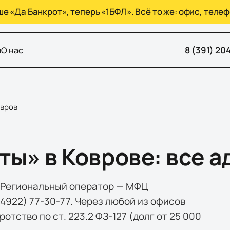
 «Да Банкрот», теперь «1БФЛ». Всё то же: офис, телеф
8 (391) 20
ы
О нас
вров
ы» в Коврове: все а
. Региональный оператор — МФЦ
(4922) 77-30-77. Через любой из офисов
тство по ст. 223.2 ФЗ-127 (долг от 25 000