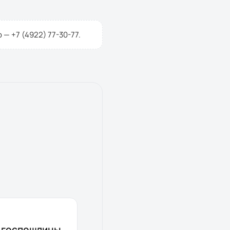
р —
+7 (4922) 77-30-77
.
з госпошлины