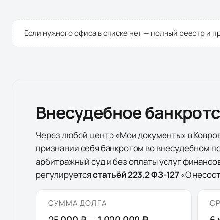
Если нужного офиса в списке нет — полный реестр и п
Внесудебное банкрот
Через любой центр «Мои документы» в
Ковро
признании себя банкротом во внесудебном по
арбитражный суд и без оплаты услуг финанс
регулируется
статьёй 223.2 ФЗ-127
«О несост
СУММА ДОЛГА
СР
25 000 ₽
—
1 000 000 ₽
6