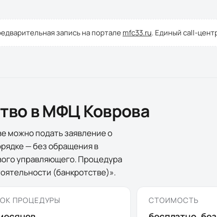
редварительная запись на портале
mfc33.ru
. Единый call-цент
ство в МФЦ
Коврова
ве
можно подать заявление о
рядке — без обращения в
ового управляющего. Процедура
оятельности (банкротстве)».
ОК ПРОЦЕДУРЫ
СТОИМОСТЬ
месяцев
бесплатно, бе