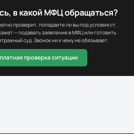
ь, в какой МФЦ обращаться?
тно проверит, попадаете ли вы под условия ст.
скажет — подавать заявление в МФЦ или готовить
тражный суд. Звонок ни к чему не обязывает.
платная проверка ситуации