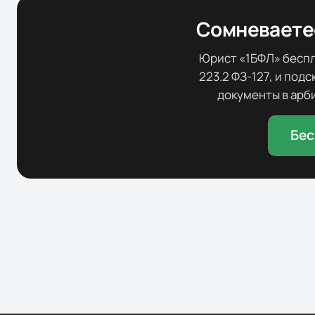
Сомневаетес
Юрист «1БФЛ» беспла
223.2 ФЗ-127, и под
документы в арби
Бес