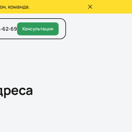
он, команда.
4-62-69
Консультация
дреса