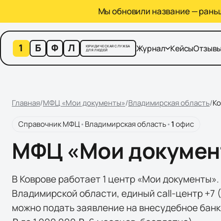
Мы обновили название — раньше
1
Б
Ф
Л
Журнал
Кейсы
Отзыв
ЮРИДИЧЕСКАЯ СЛУЖБА
ДЛЯ ЛЮДЕЙ
Главная
/
МФЦ «Мои документы»
/
Владимирская область
/
Ко
Справочник МФЦ
•
Владимирская область
•
1
офис
МФЦ «Мои документ
В Коврове работает 1 центр «Мои документы»
Владимирской области, единый call-центр +7 
можно подать заявление на внесудебное банкро