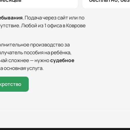
ребывания
. Подача через сайт или по
сутствие. Любой из
1
офиса
в
Коврове
олнительное производство за
олучатель пособия на ребёнка,
лучай сложнее — нужно
судебное
а основная услуга.
кротство