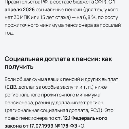
Правительства РФ, в составе бюджета СФР). С
1
апреля
2026
социальные пенсии (для тех, у кого
нет 30 ИПК или 15 лет стажа) — на
6,8
%, по росту
прожиточного минимума пенсионера за прошлый
год.
Социальная доплата к пенсии: как
получить
Если общая сумма ваших пенсий и других выплат
(ЕДВ, доплат за особые заслуги и т. п.) ниже
регионального прожиточного минимума
пенсионера, разницу доплачивает
регион
(региональная социальная доплата, РСД)
. Это
право пенсионера по
ст. 12.1 Федерального
закона от 17.07.1999 № 178-ФЗ
«О