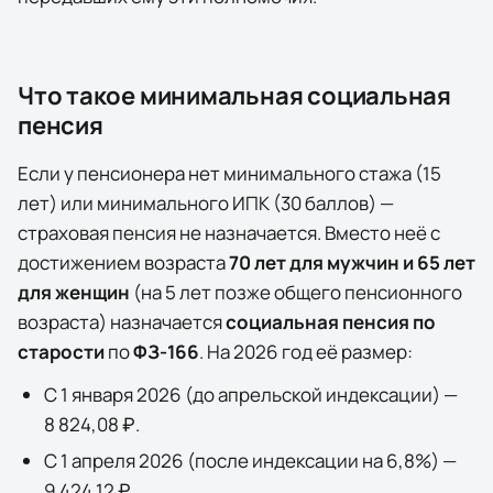
Что такое минимальная социальная
пенсия
Если у пенсионера нет минимального стажа (15
лет) или минимального ИПК (30 баллов) —
страховая пенсия не назначается. Вместо неё с
достижением возраста
70 лет для мужчин и 65 лет
для женщин
(на 5 лет позже общего пенсионного
возраста) назначается
социальная пенсия по
старости
по
ФЗ-166
. На
2026
год её размер:
С 1 января
2026
(до апрельской индексации) —
8 824,08 ₽
.
С 1 апреля
2026
(после индексации на
6,8
%) —
9 424,12 ₽
.