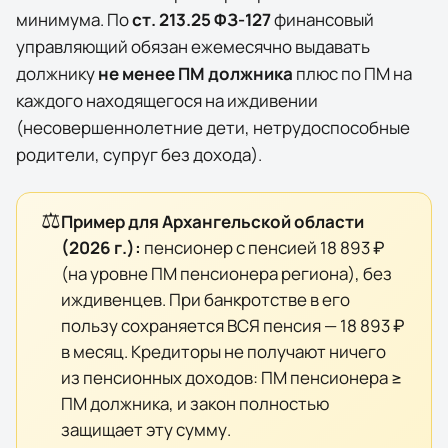
минимума. По
ст. 213.25 ФЗ-127
финансовый
управляющий обязан ежемесячно выдавать
должнику
не менее ПМ должника
плюс по ПМ на
каждого находящегося на иждивении
(несовершеннолетние дети, нетрудоспособные
родители, супруг без дохода).
⚖️
Пример для
Архангельской области
(
2026
г.):
пенсионер с пенсией
18 893 ₽
(на уровне ПМ пенсионера региона), без
иждивенцев. При банкротстве в его
пользу сохраняется ВСЯ пенсия —
18 893 ₽
в месяц. Кредиторы не получают ничего
из пенсионных доходов: ПМ пенсионера ≥
ПМ должника, и закон полностью
защищает эту сумму.