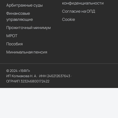
конфиденциальности
Арбитражные суды
Согласие на ОПД
Финансовые
управляющие
Cookie
Прожиточный минимум
МРОТ
Пособия
Минимальная пенсия
© 2024 «1БФЛ»
ИП Колмакова Н. А.
· ИНН
246212637643
·
ОГРНИП
323246800172422