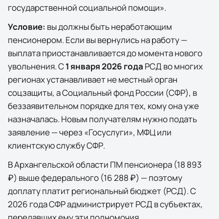
государственной социальной помощи».
Условие:
вы должны быть неработающим
пенсионером. Если вы вернулись на работу —
выплата приостанавливается до момента нового
увольнения. С
1 января 2026 года
РСД во многих
регионах устанавливает не местный орган
соцзащиты, а Социальный фонд России (СФР), в
беззаявительном порядке для тех, кому она уже
назначалась. Новым получателям нужно подать
заявление — через
«Госуслуги»
, МФЦ или
клиентскую службу СФР.
В
Архангельской области
ПМ пенсионера (
18 893
₽
) выше федерального (
16 288 ₽
) — поэтому
доплату платит региональный бюджет (РСД). С
2026 года СФР администрирует РСД в субъектах,
передавших ему эти полномочия.