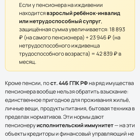
Если у пенсионера на иждивении
находится
взрослый ребёнок-инвалид
или нетрудоспособный супруг
,
защищённая сумма увеличивается:
18 893
₽
(на самого пенсионера) +
23 946 ₽
(на
нетрудоспособного иждивенца
трудоспособного возраста) =
42 839 ₽
в
месяц.
Кроме пенсии, по
ст. 446 ГПК РФ
на ряд имущества
пенсионера вообще нельзя обратить взыскание:
единственное пригодное для проживания жильё,
личные вещи, продукты питания, бытовая техника в
пределах нормативов. Эти нормы дают
пенсионеру
исполнительский иммунитет
— на эти
объекты кредиторы и финансовый управляющий не