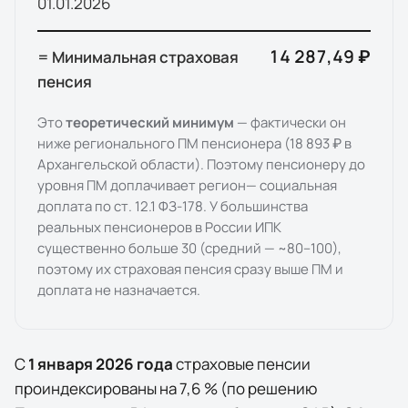
01.01.
2026
14 287,49 ₽
= Минимальная страховая
пенсия
Это
теоретический минимум
— фактически он
ниже регионального ПМ пенсионера (
18 893 ₽
в
Архангельской области
). Поэтому пенсионеру до
уровня ПМ доплачивает
регион
— социальная
доплата по ст. 12.1 ФЗ-178. У большинства
реальных пенсионеров в России ИПК
существенно больше 30 (средний — ~80–100),
поэтому их страховая пенсия сразу выше ПМ и
доплата не назначается.
С
1 января
2026
года
страховые пенсии
проиндексированы на
7,6
% (по решению