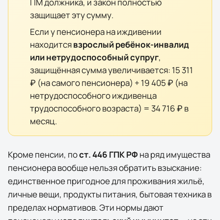
ПМ должника, и закон полностью
защищает эту сумму.
Если у пенсионера на иждивении
находится
взрослый ребёнок-инвалид
или нетрудоспособный супруг
,
защищённая сумма увеличивается:
15 311
₽
(на самого пенсионера) +
19 405 ₽
(на
нетрудоспособного иждивенца
трудоспособного возраста) =
34 716 ₽
в
месяц.
Кроме пенсии, по
ст. 446 ГПК РФ
на ряд имущества
пенсионера вообще нельзя обратить взыскание:
единственное пригодное для проживания жильё,
личные вещи, продукты питания, бытовая техника в
пределах нормативов. Эти нормы дают