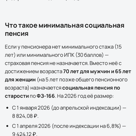
Что такое минимальная социальная
пенсия
Если у пенсионера нет минимального стажа (15
лет) или минимального ИПК (30 баллов) —
страховая пенсия не назначается. Вместо неё с
достижением возраста
70 лет для мужчин и 65 лет
для женщин
(на 5 лет позже общего пенсионного
возраста) назначается
социальная пенсия по
старости
по
ФЗ-166
. На
2026
год её размер:
С 1 января
2026
(до апрельской индексации) —
8 824,08 ₽
.
С 1 апреля
2026
(после индексации на
6,8
%) —
9 424,12 ₽
.