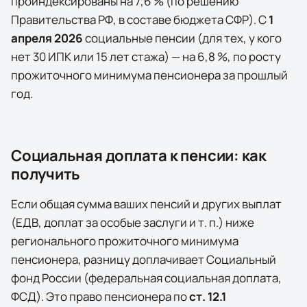
проиндексированы на
7,6
% (по решению
Правительства РФ, в составе бюджета СФР). С
1
апреля
2026
социальные пенсии (для тех, у кого
нет 30 ИПК или 15 лет стажа) — на
6,8
%, по росту
прожиточного минимума пенсионера за прошлый
год.
Социальная доплата к пенсии: как
получить
Если общая сумма ваших пенсий и других выплат
(ЕДВ, доплат за особые заслуги и т. п.) ниже
регионального прожиточного минимума
пенсионера, разницу доплачивает
Социальный
фонд России (федеральная социальная доплата,
ФСД)
. Это право пенсионера по
ст. 12.1