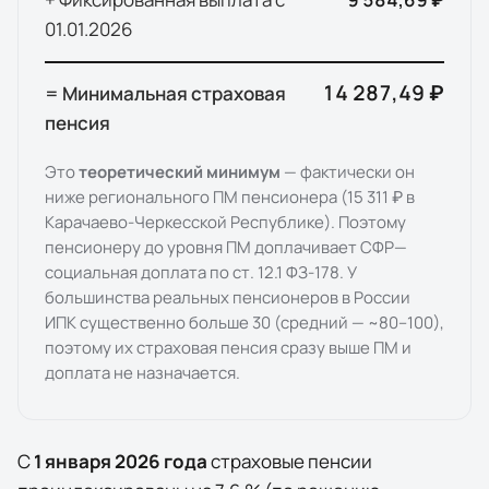
01.01.
2026
14 287,49 ₽
= Минимальная страховая
пенсия
Это
теоретический минимум
— фактически он
ниже регионального ПМ пенсионера (
15 311 ₽
в
Карачаево-Черкесской Республике
). Поэтому
пенсионеру до уровня ПМ доплачивает
СФР
—
социальная доплата по ст. 12.1 ФЗ-178. У
большинства реальных пенсионеров в России
ИПК существенно больше 30 (средний — ~80–100),
поэтому их страховая пенсия сразу выше ПМ и
доплата не назначается.
С
1 января
2026
года
страховые пенсии