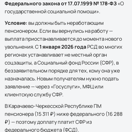
Федерального закона от 17.07.1999 № 178-ФЗ
«О
государственной социальной помощи».
Условие:
вы должны быть неработающим
пенсионером. Если вы вернулись на работу —
выплата приостанавливается до момента нового
увольнения. С
1 января 2026 года
РСД во многих
регионах устанавливает не местный орган
соцзащиты, а Социальный фонд России (СФР), в
беззаявительном порядке для тех, кому она уже
назначалась. Новым получателям нужно подать
заявление — через
«Госуслуги»
, МФЦ или
клиентскую службу СФР.
В
Карачаево-Черкесской Республике
ПМ
пенсионера (
15 311 ₽
) ниже федерального (
16 288
₽
) — поэтому доплату платит СФР из
федерального бюджета (ФСД).