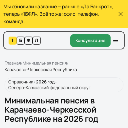
Мы обновили название — раньше «Да Банкрот»,
теперь «1БФЛ». Всё то же: офис, телефон,
команда.
1
Б
Ф
Л
Консультация
Главная
/
Минимальная пенсия
/
Карачаево-Черкесская Республика
Справочник
•
2026
год
•
Северо-Кавказский федеральный округ
Минимальная пенсия в
Карачаево-Черкесской
Республике на 2026 год