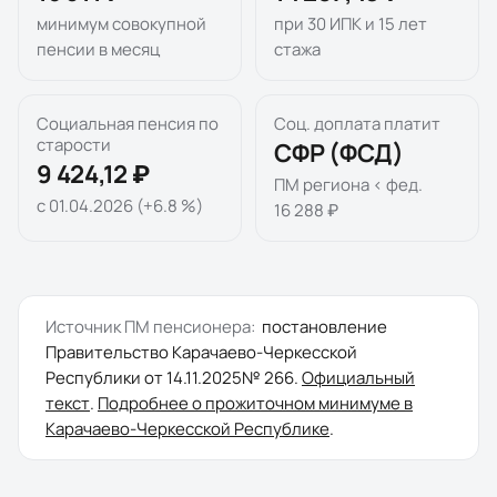
минимум совокупной
при 30 ИПК и 15 лет
пенсии в месяц
стажа
Социальная пенсия по
Соц. доплата платит
старости
СФР (ФСД)
9 424,12 ₽
ПМ региона < фед.
с 01.04.2026 (+6.8 %)
16 288 ₽
Источник ПМ пенсионера:
постановление
Правительство Карачаево-Черкесской
Республики
от
14.11.2025
№
266
.
Официальный
текст
.
Подробнее о прожиточном минимуме в
Карачаево-Черкесской Республике
.