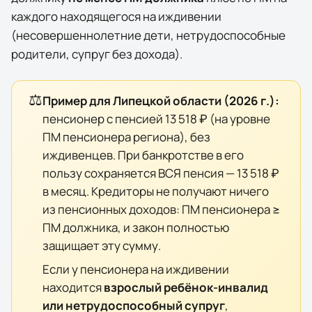
каждого находящегося на иждивении
(несовершеннолетние дети, нетрудоспособные
родители, супруг без дохода).
⚖️
Пример для
Липецкой области
(
2026
г.):
пенсионер с пенсией
13 518 ₽
(на уровне
ПМ пенсионера региона), без
иждивенцев. При банкротстве в его
пользу сохраняется ВСЯ пенсия —
13 518 ₽
в месяц. Кредиторы не получают ничего
из пенсионных доходов: ПМ пенсионера ≥
ПМ должника, и закон полностью
защищает эту сумму.
Если у пенсионера на иждивении
находится
взрослый ребёнок-инвалид
или нетрудоспособный супруг
,