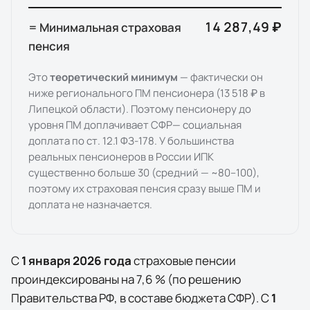
14 287,49 ₽
= Минимальная страховая
пенсия
Это
теоретический минимум
— фактически он
ниже регионального ПМ пенсионера (
13 518 ₽
в
Липецкой области
). Поэтому пенсионеру до
уровня ПМ доплачивает
СФР
— социальная
доплата по ст. 12.1 ФЗ-178. У большинства
реальных пенсионеров в России ИПК
существенно больше 30 (средний — ~80–100),
поэтому их страховая пенсия сразу выше ПМ и
доплата не назначается.
С
1 января
2026
года
страховые пенсии
проиндексированы на
7,6
% (по решению
Правительства РФ, в составе бюджета СФР). С
1