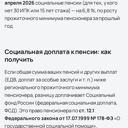
апреля
2026
социальные пенсии (для тех, у кого
нет 30 ИПК или 15 лет стажа) — на
6,8
%, по росту
прожиточного минимума пенсионера за прошлый
год.
Социальная доплата к пенсии: как
получить
Если общая сумма ваших пенсий и других выплат
(ЕДВ, доплат за особые заслуги и т. п.) ниже
регионального прожиточного минимума
пенсионера, разницу доплачивает
Социальный
фонд России (федеральная социальная доплата,
ФСД)
. Это право пенсионера по
ст. 12.1
Федерального закона от 17.07.1999 № 178-ФЗ
«О
государственной социальной помощи».