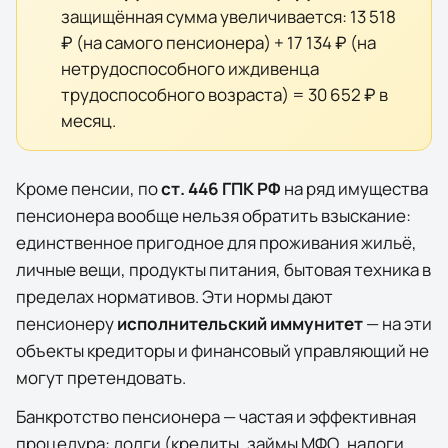
защищённая сумма увеличивается:
13 518
₽
(на самого пенсионера) +
17 134 ₽
(на
нетрудоспособного иждивенца
трудоспособного возраста) =
30 652 ₽
в
месяц.
Кроме пенсии, по
ст. 446 ГПК РФ
на ряд имущества
пенсионера вообще нельзя обратить взыскание:
единственное пригодное для проживания жильё,
личные вещи, продукты питания, бытовая техника в
пределах нормативов. Эти нормы дают
пенсионеру
исполнительский иммунитет
— на эти
объекты кредиторы и финансовый управляющий не
могут претендовать.
Банкротство пенсионера — частая и эффективная
процедура: долги (кредиты, займы МФО, налоги,