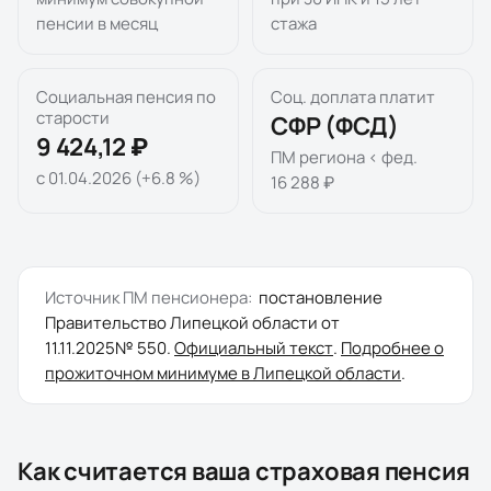
пенсии в месяц
стажа
Социальная пенсия по
Соц. доплата платит
старости
СФР (ФСД)
9 424,12 ₽
ПМ региона < фед.
с 01.04.2026 (+6.8 %)
16 288 ₽
Источник ПМ пенсионера:
постановление
Правительство Липецкой области
от
11.11.2025
№
550
.
Официальный текст
.
Подробнее о
прожиточном минимуме в
Липецкой области
.
Как считается ваша страховая пенсия