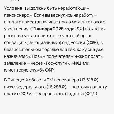
Условие:
вы должны быть неработающим
пенсионером. Если вы вернулись на работу —
выплата приостанавливается до момента нового
увольнения. С
1 января 2026 года
РСД во многих
регионах устанавливает не местный орган
соцзащиты, а Социальный фонд России (СФР), в
беззаявительном порядке для тех, кому она уже
назначалась. Новым получателям нужно подать
заявление — через
«Госуслуги»
, МФЦ или
клиентскую службу СФР.
В
Липецкой области
ПМ пенсионера (
13 518 ₽
)
ниже федерального (
16 288 ₽
) — поэтому доплату
платит СФР из федерального бюджета (ФСД).