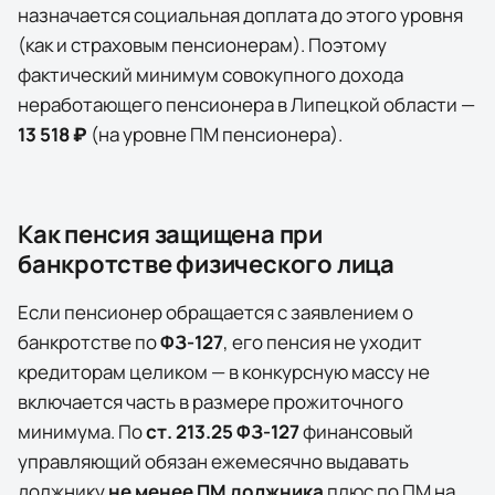
назначается социальная доплата до этого уровня
(как и страховым пенсионерам). Поэтому
фактический минимум совокупного дохода
неработающего пенсионера в
Липецкой области
—
13 518 ₽
(на уровне ПМ пенсионера)
.
Как пенсия защищена при
банкротстве физического лица
Если пенсионер обращается с заявлением о
банкротстве по
ФЗ-127
, его пенсия не уходит
кредиторам целиком — в конкурсную массу не
включается часть в размере прожиточного
минимума. По
ст. 213.25 ФЗ-127
финансовый
управляющий обязан ежемесячно выдавать
должнику
не менее ПМ должника
плюс по ПМ на