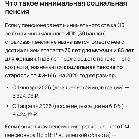
Что такое минимальная социальная
пенсия
Если у пенсионера нет минимального стажа (15
лет) или минимального ИПК (30 баллов) —
страховая пенсия не назначается. Вместо неё с
достижением возраста
70 лет для мужчин и 65 лет
для женщин
(на 5 лет позже общего пенсионного
возраста) назначается
социальная пенсия по
старости
по
ФЗ-166
. На
2026
год её размер:
С 1 января
2026
(до апрельской индексации) —
8 824,08 ₽
.
С 1 апреля
2026
(после индексации на
6,8
%) —
9 424,12 ₽
.
Если социальная пенсия ниже регионального ПМ
пенсионера (
13 518 ₽
в
Липецкой области
) —