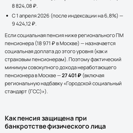
8 824,08 ₽
.
С 1 апреля
2026
(после индексации на
6,8
%) —
9 424,12 ₽
.
Если социальная пенсия ниже регионального ПМ
пенсионера (
18 971 ₽
в
Москве
) — назначается
социальная доплата до этого уровня (как и
страховым пенсионерам). Поэтому фактический
минимум совокупного дохода неработающего
пенсионера в
Москве
—
27 401 ₽
(включая
региональную надбавку «Городской социальный
стандарт (ГСС)»)
.
Как пенсия защищена при
банкротстве физического лица