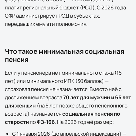
платит региональный бюджет (РСД). С 2026 года
СФР администрирует РСД в субъектах,
передавших ему эти полномочия.
Что такое минимальная социальная
пенсия
Если у пенсионера нет минимального стажа (15
лет) или минимального ИПК (30 баллов) —
страховая пенсия не назначается. Вместо неё с
достижением возраста
70 лет для мужчин и 65 лет
для женщин
(на 5 лет позже общего пенсионного
возраста) назначается
социальная пенсия по
старости
по
ФЗ-166
. На
2026
год её размер:
С 1 января
2026
(до апрельской индексации) —