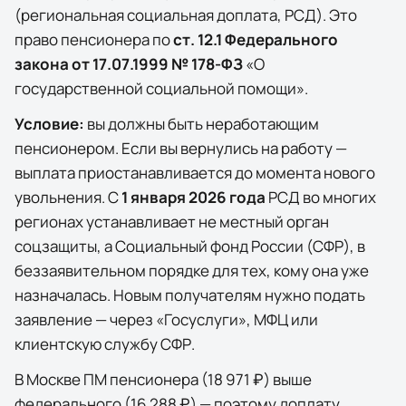
(региональная социальная доплата, РСД)
. Это
право пенсионера по
ст. 12.1 Федерального
закона от 17.07.1999 № 178-ФЗ
«О
государственной социальной помощи».
Условие:
вы должны быть неработающим
пенсионером. Если вы вернулись на работу —
выплата приостанавливается до момента нового
увольнения. С
1 января 2026 года
РСД во многих
регионах устанавливает не местный орган
соцзащиты, а Социальный фонд России (СФР), в
беззаявительном порядке для тех, кому она уже
назначалась. Новым получателям нужно подать
заявление — через
«Госуслуги»
, МФЦ или
клиентскую службу СФР.
В
Москве
ПМ пенсионера (
18 971 ₽
) выше
федерального (
16 288 ₽
) — поэтому доплату