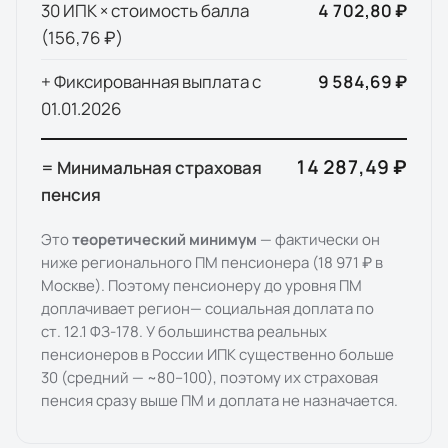
30 ИПК × стоимость балла
4 702,80 ₽
(
156,76 ₽
)
+ Фиксированная выплата с
9 584,69 ₽
01.01.
2026
14 287,49 ₽
= Минимальная страховая
пенсия
Это
теоретический минимум
— фактически он
ниже регионального ПМ пенсионера (
18 971 ₽
в
Москве
). Поэтому пенсионеру до уровня ПМ
доплачивает
регион
— социальная доплата по
ст. 12.1 ФЗ-178. У большинства реальных
пенсионеров в России ИПК существенно больше
30 (средний — ~80–100), поэтому их страховая
пенсия сразу выше ПМ и доплата не назначается.