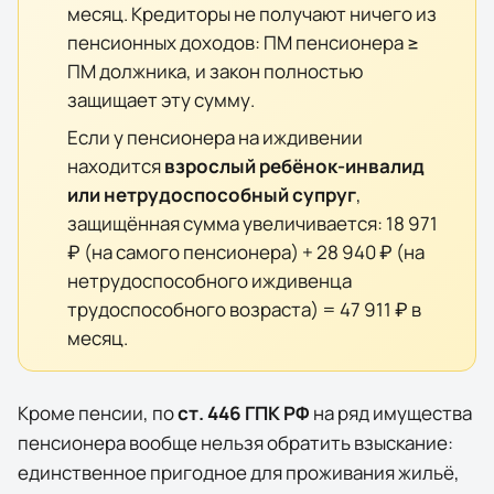
месяц. Кредиторы не получают ничего из
пенсионных доходов: ПМ пенсионера ≥
ПМ должника, и закон полностью
защищает эту сумму.
Если у пенсионера на иждивении
находится
взрослый ребёнок-инвалид
или нетрудоспособный супруг
,
защищённая сумма увеличивается:
18 971
₽
(на самого пенсионера) +
28 940 ₽
(на
нетрудоспособного иждивенца
трудоспособного возраста) =
47 911 ₽
в
месяц.
Кроме пенсии, по
ст. 446 ГПК РФ
на ряд имущества
пенсионера вообще нельзя обратить взыскание:
единственное пригодное для проживания жильё,