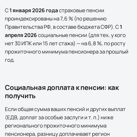
С
1 января
2026
года
страховые пенсии
проиндексированы на
7,6
% (по решению
Правительства РФ, в составе бюджета СФР). С
1
апреля
2026
социальные пенсии (для тех, у кого
нет 30 ИПК или 15 лет стажа) — на
6,8
%, по росту
прожиточного минимума пенсионера за прошлый
год.
Социальная доплата к пенсии: как
получить
Если общая сумма ваших пенсий и других выплат
(ЕДВ, доплат за особые заслуги и т. п.) ниже
регионального прожиточного минимума
пенсионера, разницу доплачивает
регион