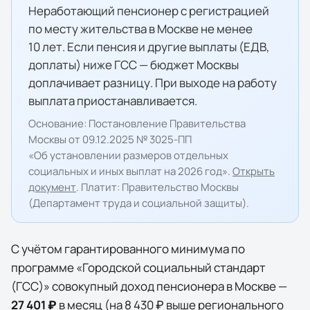
Неработающий пенсионер с регистрацией
по месту жительства в Москве не менее
10 лет. Если пенсия и другие выплаты (ЕДВ,
доплаты) ниже ГСС — бюджет Москвы
доплачивает разницу. При выходе на работу
выплата приостанавливается.
Основание:
Постановление Правительства
Москвы от 09.12.2025 № 3025-ПП
«Об установлении размеров отдельных
социальных и иных выплат на 2026 год»
.
Открыть
документ
. Платит:
Правительство Москвы
(Департамент труда и социальной защиты)
.
С учётом гарантированного минимума по
программе «
Городской социальный стандарт
(ГСС)
» совокупный доход пенсионера в
Москве
—
27 401 ₽
в месяц
(на
8 430 ₽
выше регионального