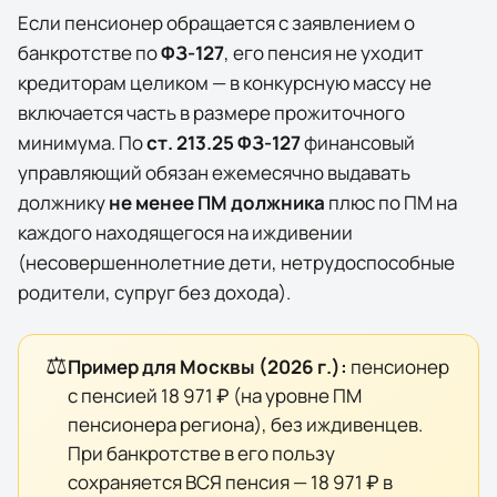
Если пенсионер обращается с заявлением о
банкротстве по
ФЗ-127
, его пенсия не уходит
кредиторам целиком — в конкурсную массу не
включается часть в размере прожиточного
минимума. По
ст. 213.25 ФЗ-127
финансовый
управляющий обязан ежемесячно выдавать
должнику
не менее ПМ должника
плюс по ПМ на
каждого находящегося на иждивении
(несовершеннолетние дети, нетрудоспособные
родители, супруг без дохода).
⚖️
Пример для
Москвы
(
2026
г.):
пенсионер
с пенсией
18 971 ₽
(на уровне ПМ
пенсионера региона), без иждивенцев.
При банкротстве в его пользу
сохраняется ВСЯ пенсия —
18 971 ₽
в