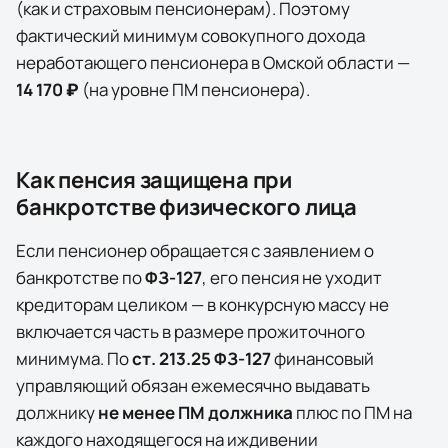
(как и страховым пенсионерам). Поэтому
фактический минимум совокупного дохода
неработающего пенсионера в
Омской области
—
14 170 ₽
(на уровне ПМ пенсионера)
.
Как пенсия защищена при
банкротстве физического лица
Если пенсионер обращается с заявлением о
банкротстве по
ФЗ-127
, его пенсия не уходит
кредиторам целиком — в конкурсную массу не
включается часть в размере прожиточного
минимума. По
ст. 213.25 ФЗ-127
финансовый
управляющий обязан ежемесячно выдавать
должнику
не менее ПМ должника
плюс по ПМ на
каждого находящегося на иждивении