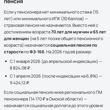
пенсия
Если у пенсионера нет минимального стажа (15
лет) или минимального ИПК (30 баллов) —
страховая пенсия не назначается. Вместо неё с
достижением возраста
70 лет для мужчин и 65 лет
для женщин
(на 5 лет позже общего пенсионного
возраста) назначается
социальная пенсия по
старости
по
ФЗ-166
. На
2026
год её размер:
С 1 января
2026
(до апрельской индексации) —
8 824,08 ₽
.
С 1 апреля
2026
(после индексации на
6,8
%) —
9 424,12 ₽
.
Если социальная пенсия ниже регионального ПМ
пенсионера (
14 170 ₽
в
Омской области
) —
назначается социальная доплата до этого уровня