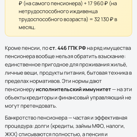
₽
(на самого пенсионера) +
17 960 ₽
(на
нетрудоспособного иждивенца
трудоспособного возраста) =
32 130 ₽
в
месяц.
Кроме пенсии, по
ст. 446 ГПК РФ
на ряд имущества
пенсионера вообще нельзя обратить взыскание:
единственное пригодное для проживания жильё,
личные вещи, продукты питания, бытовая техника в
пределах нормативов. Эти нормы дают
пенсионеру
исполнительский иммунитет
— на эти
объекты кредиторы и финансовый управляющий не
могут претендовать.
Банкротство пенсионера — частая и эффективная
процедура: долги (кредиты, займы МФО, налоги,
ЖКХ) списываются полностью, а пенсия и