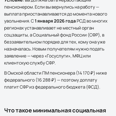
пенсионером. Если вы вернулись на работу —
выплата приостанавливается до момента нового
увольнения. С
1 января 2026 года
РСД во многих
регионах устанавливает не местный орган
соцзащиты, а Социальный фонд России (СФР), в
беззаявительном порядке для тех, кому она уже
назначалась. Новым получателям нужно подать
заявление — через
«Госуслуги»
, МФЦ или
клиентскую службу СФР.
В
Омской области
ПМ пенсионера (
14 170 ₽
) ниже
федерального (
16 288 ₽
) — поэтому доплату
платит СФР из федерального бюджета (ФСД).
Что такое минимальная социальная