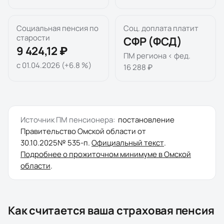
Социальная пенсия по
Соц. доплата платит
старости
СФР (ФСД)
9 424,12 ₽
ПМ региона < фед.
с 01.04.2026 (+6.8 %)
16 288 ₽
Источник ПМ пенсионера:
постановление
Правительство Омской области
от
30.10.2025
№
535-п
.
Официальный текст
.
Подробнее о прожиточном минимуме в
Омской
области
.
Как считается ваша страховая пенсия