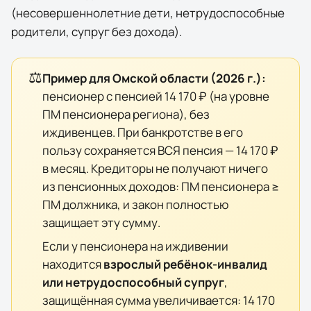
(несовершеннолетние дети, нетрудоспособные
родители, супруг без дохода).
⚖️
Пример для
Омской области
(
2026
г.):
пенсионер с пенсией
14 170 ₽
(на уровне
ПМ пенсионера региона), без
иждивенцев. При банкротстве в его
пользу сохраняется ВСЯ пенсия —
14 170 ₽
в месяц. Кредиторы не получают ничего
из пенсионных доходов: ПМ пенсионера ≥
ПМ должника, и закон полностью
защищает эту сумму.
Если у пенсионера на иждивении
находится
взрослый ребёнок-инвалид
или нетрудоспособный супруг
,
защищённая сумма увеличивается:
14 170