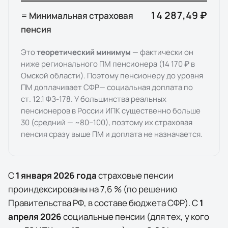
14 287,49 ₽
= Минимальная страховая
пенсия
Это
теоретический минимум
— фактически он
ниже регионального ПМ пенсионера (
14 170 ₽
в
Омской области
). Поэтому пенсионеру до уровня
ПМ доплачивает
СФР
— социальная доплата по
ст. 12.1 ФЗ-178. У большинства реальных
пенсионеров в России ИПК существенно больше
30 (средний — ~80–100), поэтому их страховая
пенсия сразу выше ПМ и доплата не назначается.
С
1 января
2026
года
страховые пенсии
проиндексированы на
7,6
% (по решению
Правительства РФ, в составе бюджета СФР). С
1
апреля
2026
социальные пенсии (для тех, у кого