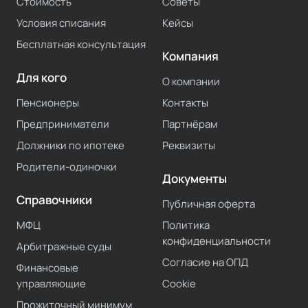
Стоимость
Советы
Условия списания
Кейсы
Бесплатная консультация
Компания
Для кого
О компании
Пенсионеры
Контакты
Предприниматели
Партнёрам
Должники по ипотеке
Реквизиты
Родители-одиночки
Документы
Справочники
Публичная оферта
МФЦ
Политика
конфиденциальности
Арбитражные суды
Согласие на ОПД
Финансовые
управляющие
Cookie
Прожиточный минимум