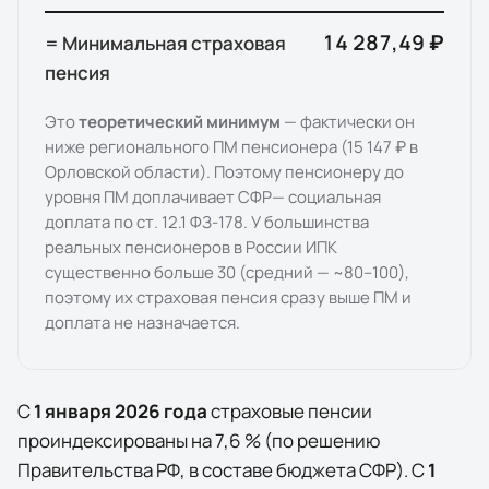
14 287,49 ₽
= Минимальная страховая
пенсия
Это
теоретический минимум
— фактически он
ниже регионального ПМ пенсионера (
15 147 ₽
в
Орловской области
). Поэтому пенсионеру до
уровня ПМ доплачивает
СФР
— социальная
доплата по ст. 12.1 ФЗ-178. У большинства
реальных пенсионеров в России ИПК
существенно больше 30 (средний — ~80–100),
поэтому их страховая пенсия сразу выше ПМ и
доплата не назначается.
С
1 января
2026
года
страховые пенсии
проиндексированы на
7,6
% (по решению
Правительства РФ, в составе бюджета СФР). С
1