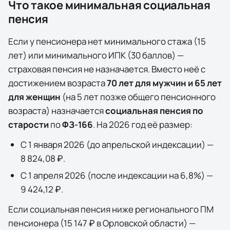
Что такое минимальная социальная
пенсия
Если у пенсионера нет минимального стажа (15
лет) или минимального ИПК (30 баллов) —
страховая пенсия не назначается. Вместо неё с
достижением возраста
70 лет для мужчин и 65 лет
для женщин
(на 5 лет позже общего пенсионного
возраста) назначается
социальная пенсия по
старости
по
ФЗ-166
. На
2026
год её размер:
С 1 января
2026
(до апрельской индексации) —
8 824,08 ₽
.
С 1 апреля
2026
(после индексации на
6,8
%) —
9 424,12 ₽
.
Если социальная пенсия ниже регионального ПМ
пенсионера (
15 147 ₽
в
Орловской области
) —