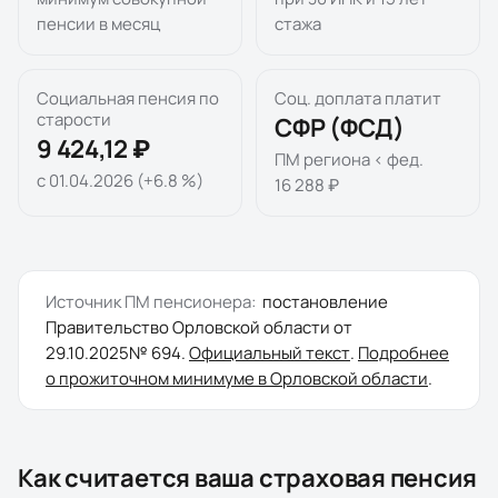
пенсии в месяц
стажа
Социальная пенсия по
Соц. доплата платит
старости
СФР (ФСД)
9 424,12 ₽
ПМ региона < фед.
с 01.04.2026 (+6.8 %)
16 288 ₽
Источник ПМ пенсионера:
постановление
Правительство Орловской области
от
29.10.2025
№
694
.
Официальный текст
.
Подробнее
о прожиточном минимуме в
Орловской области
.
Как считается ваша страховая пенсия