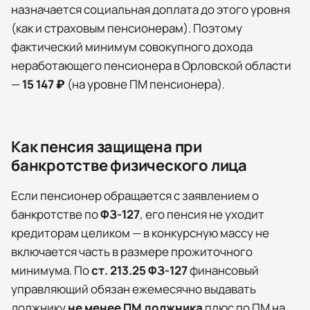
назначается социальная доплата до этого уровня
(как и страховым пенсионерам). Поэтому
фактический минимум совокупного дохода
неработающего пенсионера в
Орловской области
—
15 147 ₽
(на уровне ПМ пенсионера)
.
Как пенсия защищена при
банкротстве физического лица
Если пенсионер обращается с заявлением о
банкротстве по
ФЗ-127
, его пенсия не уходит
кредиторам целиком — в конкурсную массу не
включается часть в размере прожиточного
минимума. По
ст. 213.25 ФЗ-127
финансовый
управляющий обязан ежемесячно выдавать
должнику
не менее ПМ должника
плюс по ПМ на