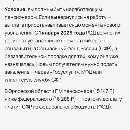
Условие:
вы должны быть неработающим
пенсионером. Если вы вернулись на работу —
выплата приостанавливается до момента нового
увольнения. С
1 января 2026 года
РСД во многих
регионах устанавливает не местный орган
соцзащиты, а Социальный фонд России (СФР), в
беззаявительном порядке для тех, кому она уже
назначалась. Новым получателям нужно подать
заявление — через
«Госуслуги»
, МФЦ или
клиентскую службу СФР.
В
Орловской области
ПМ пенсионера (
15 147 ₽
)
ниже федерального (
16 288 ₽
) — поэтому доплату
платит СФР из федерального бюджета (ФСД).