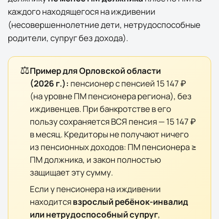
каждого находящегося на иждивении
(несовершеннолетние дети, нетрудоспособные
родители, супруг без дохода).
⚖️
Пример для
Орловской области
(
2026
г.):
пенсионер с пенсией
15 147 ₽
(на уровне ПМ пенсионера региона), без
иждивенцев. При банкротстве в его
пользу сохраняется ВСЯ пенсия —
15 147 ₽
в месяц. Кредиторы не получают ничего
из пенсионных доходов: ПМ пенсионера ≥
ПМ должника, и закон полностью
защищает эту сумму.
Если у пенсионера на иждивении
находится
взрослый ребёнок-инвалид
или нетрудоспособный супруг
,