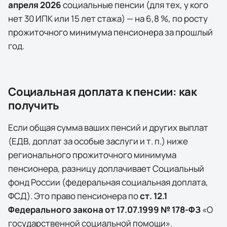
апреля
2026
социальные пенсии (для тех, у кого
нет 30 ИПК или 15 лет стажа) — на
6,8
%, по росту
прожиточного минимума пенсионера за прошлый
год.
Социальная доплата к пенсии: как
получить
Если общая сумма ваших пенсий и других выплат
(ЕДВ, доплат за особые заслуги и т. п.) ниже
регионального прожиточного минимума
пенсионера, разницу доплачивает
Социальный
фонд России (федеральная социальная доплата,
ФСД)
. Это право пенсионера по
ст. 12.1
Федерального закона от 17.07.1999 № 178-ФЗ
«О
государственной социальной помощи».