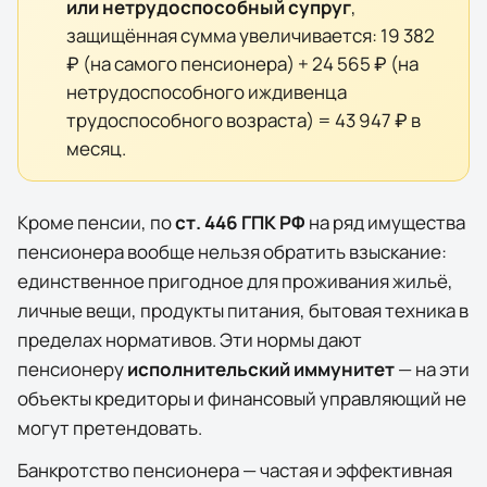
или нетрудоспособный супруг
,
защищённая сумма увеличивается:
19 382
₽
(на самого пенсионера) +
24 565 ₽
(на
нетрудоспособного иждивенца
трудоспособного возраста) =
43 947 ₽
в
месяц.
Кроме пенсии, по
ст. 446 ГПК РФ
на ряд имущества
пенсионера вообще нельзя обратить взыскание:
единственное пригодное для проживания жильё,
личные вещи, продукты питания, бытовая техника в
пределах нормативов. Эти нормы дают
пенсионеру
исполнительский иммунитет
— на эти
объекты кредиторы и финансовый управляющий не
могут претендовать.
Банкротство пенсионера — частая и эффективная