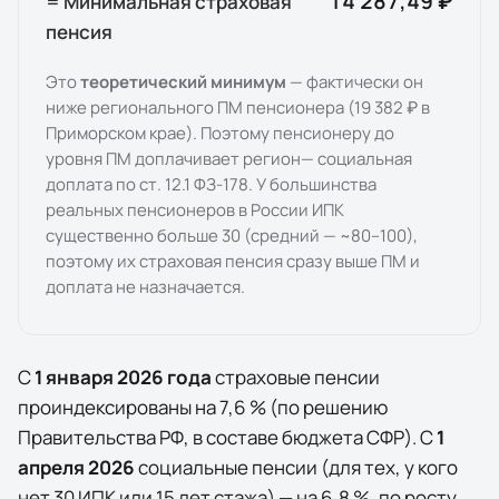
14 287,49 ₽
= Минимальная страховая
пенсия
Это
теоретический минимум
— фактически он
ниже регионального ПМ пенсионера (
19 382 ₽
в
Приморском крае
). Поэтому пенсионеру до
уровня ПМ доплачивает
регион
— социальная
доплата по ст. 12.1 ФЗ-178. У большинства
реальных пенсионеров в России ИПК
существенно больше 30 (средний — ~80–100),
поэтому их страховая пенсия сразу выше ПМ и
доплата не назначается.
С
1 января
2026
года
страховые пенсии
проиндексированы на
7,6
% (по решению
Правительства РФ, в составе бюджета СФР). С
1
апреля
2026
социальные пенсии (для тех, у кого
нет 30 ИПК или 15 лет стажа) — на
6,8
%, по росту