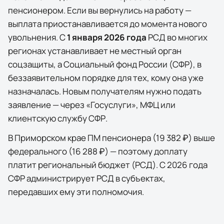
пенсионером. Если вы вернулись на работу —
выплата приостанавливается до момента нового
увольнения. С
1 января 2026 года
РСД во многих
регионах устанавливает не местный орган
соцзащиты, а Социальный фонд России (СФР), в
беззаявительном порядке для тех, кому она уже
назначалась. Новым получателям нужно подать
заявление — через
«Госуслуги»
, МФЦ или
клиентскую службу СФР.
В
Приморском крае
ПМ пенсионера (
19 382 ₽
) выше
федерального (
16 288 ₽
) — поэтому доплату
платит региональный бюджет (РСД). С 2026 года
СФР администрирует РСД в субъектах,
передавших ему эти полномочия.