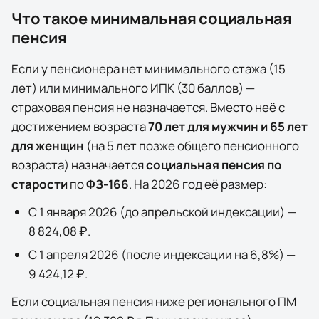
Что такое минимальная социальная
пенсия
Если у пенсионера нет минимального стажа (15
лет) или минимального ИПК (30 баллов) —
страховая пенсия не назначается. Вместо неё с
достижением возраста
70 лет для мужчин и 65 лет
для женщин
(на 5 лет позже общего пенсионного
возраста) назначается
социальная пенсия по
старости
по
ФЗ-166
. На
2026
год её размер:
С 1 января
2026
(до апрельской индексации) —
8 824,08 ₽
.
С 1 апреля
2026
(после индексации на
6,8
%) —
9 424,12 ₽
.
Если социальная пенсия ниже регионального ПМ