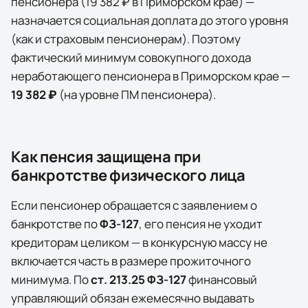
пенсионера (
19 382 ₽
в
Приморском крае
) —
назначается социальная доплата до этого уровня
(как и страховым пенсионерам). Поэтому
фактический минимум совокупного дохода
неработающего пенсионера в
Приморском крае
—
19 382 ₽
(на уровне ПМ пенсионера)
.
Как пенсия защищена при
банкротстве физического лица
Если пенсионер обращается с заявлением о
банкротстве по
ФЗ-127
, его пенсия не уходит
кредиторам целиком — в конкурсную массу не
включается часть в размере прожиточного
минимума. По
ст. 213.25 ФЗ-127
финансовый
управляющий обязан ежемесячно выдавать