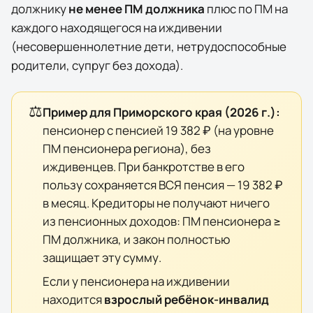
должнику
не менее ПМ должника
плюс по ПМ на
каждого находящегося на иждивении
(несовершеннолетние дети, нетрудоспособные
родители, супруг без дохода).
⚖️
Пример для
Приморского края
(
2026
г.):
пенсионер с пенсией
19 382 ₽
(на уровне
ПМ пенсионера региона), без
иждивенцев. При банкротстве в его
пользу сохраняется ВСЯ пенсия —
19 382 ₽
в месяц. Кредиторы не получают ничего
из пенсионных доходов: ПМ пенсионера ≥
ПМ должника, и закон полностью
защищает эту сумму.
Если у пенсионера на иждивении
находится
взрослый ребёнок-инвалид