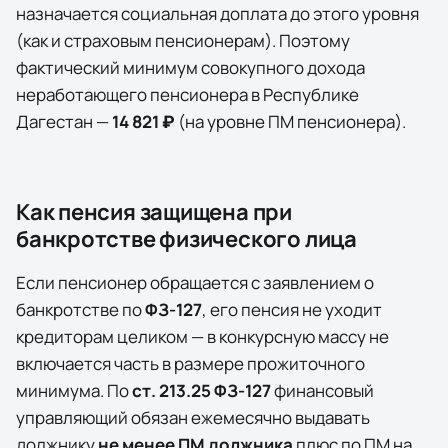
назначается социальная доплата до этого уровня
(как и страховым пенсионерам). Поэтому
фактический минимум совокупного дохода
неработающего пенсионера в
Республике
Дагестан
—
14 821 ₽
(на уровне ПМ пенсионера)
.
Как пенсия защищена при
банкротстве физического лица
Если пенсионер обращается с заявлением о
банкротстве по
ФЗ-127
, его пенсия не уходит
кредиторам целиком — в конкурсную массу не
включается часть в размере прожиточного
минимума. По
ст. 213.25 ФЗ-127
финансовый
управляющий обязан ежемесячно выдавать
должнику
не менее ПМ должника
плюс по ПМ на