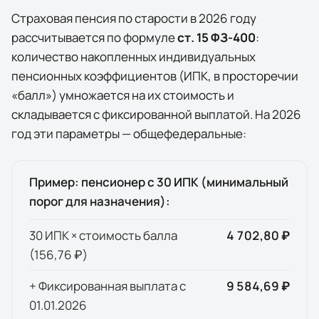
Страховая пенсия по старости в
2026
году
рассчитывается по формуле
ст. 15 ФЗ-400
:
количество накопленных индивидуальных
пенсионных коэффициентов (ИПК, в просторечии
«балл») умножается на их стоимость и
складывается с фиксированной выплатой. На
2026
год эти параметры — общефедеральные:
Пример: пенсионер с 30 ИПК (минимальный
порог для назначения):
30 ИПК × стоимость балла
4 702,80 ₽
(
156,76 ₽
)
+ Фиксированная выплата с
9 584,69 ₽
01.01.
2026