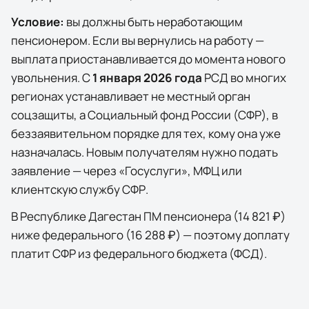
Условие:
вы должны быть неработающим
пенсионером. Если вы вернулись на работу —
выплата приостанавливается до момента нового
увольнения. С
1 января 2026 года
РСД во многих
регионах устанавливает не местный орган
соцзащиты, а Социальный фонд России (СФР), в
беззаявительном порядке для тех, кому она уже
назначалась. Новым получателям нужно подать
заявление — через
«Госуслуги»
, МФЦ или
клиентскую службу СФР.
В
Республике Дагестан
ПМ пенсионера (
14 821 ₽
)
ниже федерального (
16 288 ₽
) — поэтому доплату
платит СФР из федерального бюджета (ФСД).