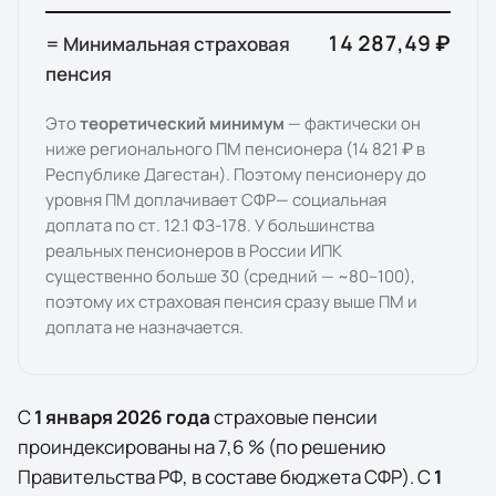
14 287,49 ₽
= Минимальная страховая
пенсия
Это
теоретический минимум
— фактически он
ниже регионального ПМ пенсионера (
14 821 ₽
в
Республике Дагестан
). Поэтому пенсионеру до
уровня ПМ доплачивает
СФР
— социальная
доплата по ст. 12.1 ФЗ-178. У большинства
реальных пенсионеров в России ИПК
существенно больше 30 (средний — ~80–100),
поэтому их страховая пенсия сразу выше ПМ и
доплата не назначается.
С
1 января
2026
года
страховые пенсии
проиндексированы на
7,6
% (по решению
Правительства РФ, в составе бюджета СФР). С
1