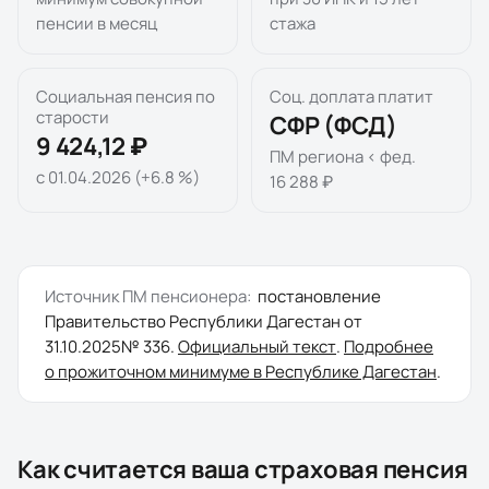
пенсии в месяц
стажа
Социальная пенсия по
Соц. доплата платит
старости
СФР (ФСД)
9 424,12 ₽
ПМ региона < фед.
с 01.04.2026 (+6.8 %)
16 288 ₽
Источник ПМ пенсионера:
постановление
Правительство Республики Дагестан
от
31.10.2025
№
336
.
Официальный текст
.
Подробнее
о прожиточном минимуме в
Республике Дагестан
.
Как считается ваша страховая пенсия