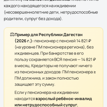
каждого находящегося на иждивении
(несовершеннолетние дети, нетрудоспособные
родители, супруг без дохода).
⚖️
Пример для
Республики Дагестан
(
2026
г.):
пенсионер с пенсией
14 821 ₽
(на уровне ПМ пенсионера региона), без
иждивенцев. При банкротстве в его
пользу сохраняется ВСЯ пенсия —
14 821 ₽
в месяц. Кредиторы не получают ничего
из пенсионных доходов: ПМ пенсионера ≥
ПМ должника, и закон полностью
защищает эту сумму.
Если у пенсионера на иждивении
находится
взрослый ребёнок-инвалид
или нетрудоспособный супруг
,