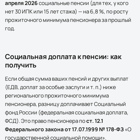
апреля
2026
социальные пенсии (для тех, у кого
нет 30 ИПК или 15 лет стажа) — на
6,8
%, по росту
прожиточного минимума пенсионера за прошлый
год.
Социальная доплата к пенсии: как
получить
Если общая сумма ваших пенсий и других выплат
(ЕДВ, доплат за особые заслуги и т. п.) ниже
регионального прожиточного минимума
пенсионера, разницу доплачивает
Социальный
фонд России (федеральная социальная доплата,
ФСД)
. Это право пенсионера по
ст. 12.1
Федерального закона от 17.07.1999 № 178-ФЗ
«О
государственной социальной помощи».