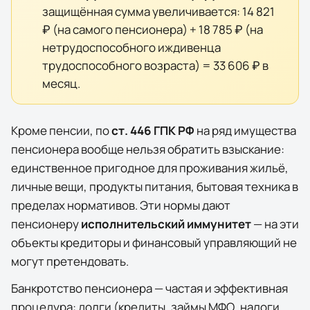
защищённая сумма увеличивается:
14 821
₽
(на самого пенсионера) +
18 785 ₽
(на
нетрудоспособного иждивенца
трудоспособного возраста) =
33 606 ₽
в
месяц.
Кроме пенсии, по
ст. 446 ГПК РФ
на ряд имущества
пенсионера вообще нельзя обратить взыскание:
единственное пригодное для проживания жильё,
личные вещи, продукты питания, бытовая техника в
пределах нормативов. Эти нормы дают
пенсионеру
исполнительский иммунитет
— на эти
объекты кредиторы и финансовый управляющий не
могут претендовать.
Банкротство пенсионера — частая и эффективная
процедура: долги (кредиты, займы МФО, налоги,