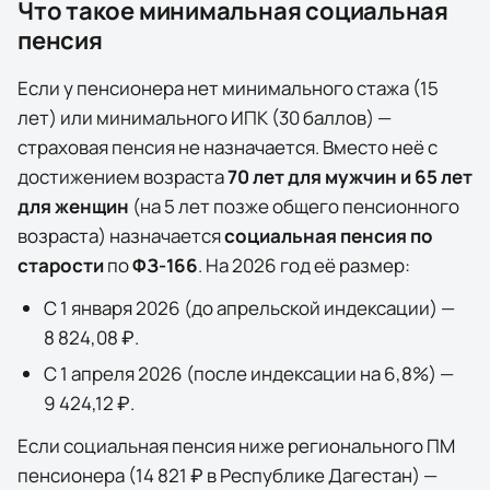
Что такое минимальная социальная
пенсия
Если у пенсионера нет минимального стажа (15
лет) или минимального ИПК (30 баллов) —
страховая пенсия не назначается. Вместо неё с
достижением возраста
70 лет для мужчин и 65 лет
для женщин
(на 5 лет позже общего пенсионного
возраста) назначается
социальная пенсия по
старости
по
ФЗ-166
. На
2026
год её размер:
С 1 января
2026
(до апрельской индексации) —
8 824,08 ₽
.
С 1 апреля
2026
(после индексации на
6,8
%) —
9 424,12 ₽
.
Если социальная пенсия ниже регионального ПМ
пенсионера (
14 821 ₽
в
Республике Дагестан
) —