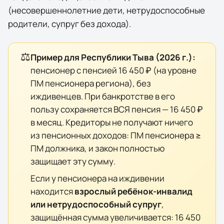
(несовершеннолетние дети, нетрудоспособные
родители, супруг без дохода).
⚖️
Пример для
Республики Тыва
(
2026
г.):
пенсионер с пенсией
16 450 ₽
(на уровне
ПМ пенсионера региона), без
иждивенцев. При банкротстве в его
пользу сохраняется ВСЯ пенсия —
16 450 ₽
в месяц. Кредиторы не получают ничего
из пенсионных доходов: ПМ пенсионера ≥
ПМ должника, и закон полностью
защищает эту сумму.
Если у пенсионера на иждивении
находится
взрослый ребёнок-инвалид
или нетрудоспособный супруг
,
защищённая сумма увеличивается:
16 450