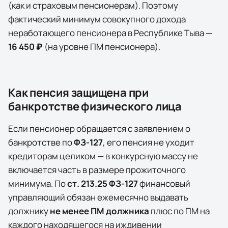
(как и страховым пенсионерам). Поэтому
фактический минимум совокупного дохода
неработающего пенсионера в
Республике Тыва
—
16 450 ₽
(на уровне ПМ пенсионера)
.
Как пенсия защищена при
банкротстве физического лица
Если пенсионер обращается с заявлением о
банкротстве по
ФЗ-127
, его пенсия не уходит
кредиторам целиком — в конкурсную массу не
включается часть в размере прожиточного
минимума. По
ст. 213.25 ФЗ-127
финансовый
управляющий обязан ежемесячно выдавать
должнику
не менее ПМ должника
плюс по ПМ на
каждого находящегося на иждивении