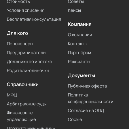
Стоимость
Советы
Условия списания
Кейсы
Бесплатная консультация
Компания
Для кого
О компании
Пенсионеры
Контакты
Предприниматели
Партнёрам
Должники по ипотеке
Реквизиты
Родители-одиночки
Документы
Справочники
Публичная оферта
МФЦ
Политика
конфиденциальности
Арбитражные суды
Согласие на ОПД
Финансовые
управляющие
Cookie
Прожиточный минимум