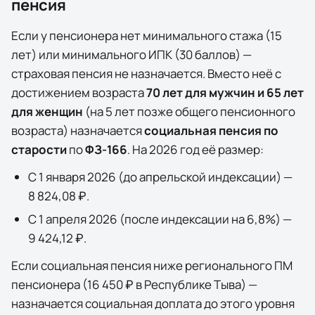
пенсия
Если у пенсионера нет минимального стажа (15
лет) или минимального ИПК (30 баллов) —
страховая пенсия не назначается. Вместо неё с
достижением возраста
70 лет для мужчин и 65 лет
для женщин
(на 5 лет позже общего пенсионного
возраста) назначается
социальная пенсия по
старости
по
ФЗ-166
. На
2026
год её размер:
С 1 января
2026
(до апрельской индексации) —
8 824,08 ₽
.
С 1 апреля
2026
(после индексации на
6,8
%) —
9 424,12 ₽
.
Если социальная пенсия ниже регионального ПМ
пенсионера (
16 450 ₽
в
Республике Тыва
) —
назначается социальная доплата до этого уровня