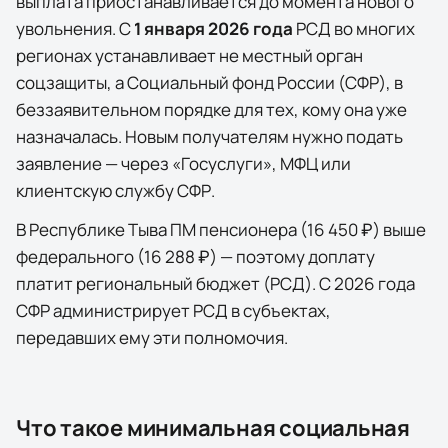
выплата приостанавливается до момента нового
увольнения. С
1 января 2026 года
РСД во многих
регионах устанавливает не местный орган
соцзащиты, а Социальный фонд России (СФР), в
беззаявительном порядке для тех, кому она уже
назначалась. Новым получателям нужно подать
заявление — через
«Госуслуги»
, МФЦ или
клиентскую службу СФР.
В
Республике Тыва
ПМ пенсионера (
16 450 ₽
) выше
федерального (
16 288 ₽
) — поэтому доплату
платит региональный бюджет (РСД). С 2026 года
СФР администрирует РСД в субъектах,
передавших ему эти полномочия.
Что такое минимальная социальная