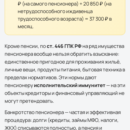
₽
(на самого пенсионера) +
20 850 ₽
(на
нетрудоспособного иждивенца
трудоспособного возраста) =
37 300 ₽
в
месяц.
Кроме пенсии, по
ст. 446 ГПК РФ
на ряд имущества
пенсионера вообще нельзя обратить взыскание:
единственное пригодное для проживания жильё,
личные вещи, продукты питания, бытовая техника в
пределах нормативов. Эти нормы дают
пенсионеру
исполнительский иммунитет
— на эти
объекты кредиторы и финансовый управляющий не
могут претендовать.
Банкротство пенсионера — частая и эффективная
процедура: долги (кредиты, займы МФО, налоги,
ЖКХ) списываются полностью, а пенсия и