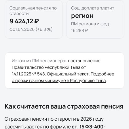
Социальная пенсия по
Соц. доплата платит
старости
регион
9 424,12 ₽
ПМ региона ≥ фед.
с 01.04.2026 (+6.8 %)
16 288 ₽
Источник ПМ пенсионера:
постановление
Правительство Республики Тыва
от
14.11.2025
№
548
.
Официальный текст
.
Подробнее
о прожиточном минимуме в
Республике Тыва
.
Как считается ваша страховая пенсия
Страховая пенсия по старости в
2026
году
рассчитывается по формуле
ст. 15 ФЗ-400
: