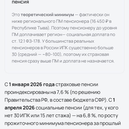
пенсия
Это
теоретический минимум
— фактически он
ниже регионального ПМ пенсионера (
16 450 ₽
в
Республике Тыва
). Поэтому пенсионеру до уровня
ПМ доплачивает
регион
— социальная доплата по
ст. 12.1 ФЗ-178. У большинства реальных
пенсионеров в России ИПК существенно больше
30 (средний — ~80–100), поэтому их страховая
пенсия сразу выше ПМ и доплата не назначается.
С
1 января
2026
года
страховые пенсии
проиндексированы на
7,6
% (по решению
Правительства РФ, в составе бюджета СФР). С
1
апреля
2026
социальные пенсии (для тех, у кого
нет 30 ИПК или 15 лет стажа) — на
6,8
%, по росту
прожиточного минимума пенсионера за прошлый