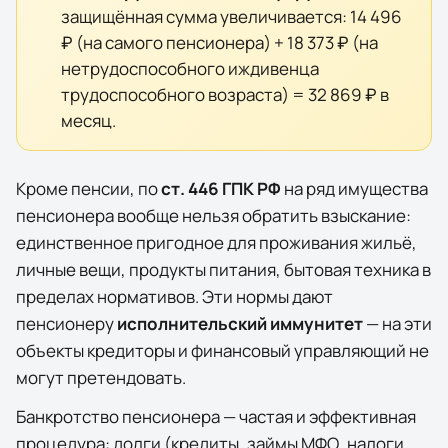
защищённая сумма увеличивается:
14 496
₽
(на самого пенсионера) +
18 373 ₽
(на
нетрудоспособного иждивенца
трудоспособного возраста) =
32 869 ₽
в
месяц.
Кроме пенсии, по
ст. 446 ГПК РФ
на ряд имущества
пенсионера вообще нельзя обратить взыскание:
единственное пригодное для проживания жильё,
личные вещи, продукты питания, бытовая техника в
пределах нормативов. Эти нормы дают
пенсионеру
исполнительский иммунитет
— на эти
объекты кредиторы и финансовый управляющий не
могут претендовать.
Банкротство пенсионера — частая и эффективная
процедура: долги (кредиты, займы МФО, налоги,