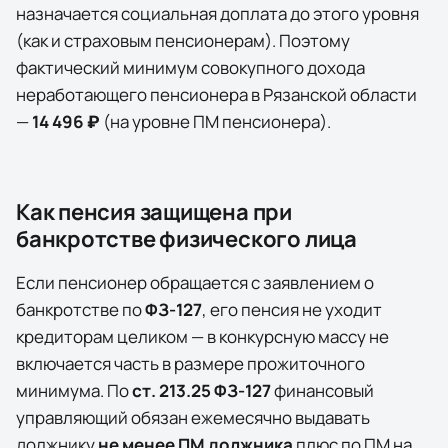
назначается социальная доплата до этого уровня
(как и страховым пенсионерам). Поэтому
фактический минимум совокупного дохода
неработающего пенсионера в
Рязанской области
—
14 496 ₽
(на уровне ПМ пенсионера)
.
Как пенсия защищена при
банкротстве физического лица
Если пенсионер обращается с заявлением о
банкротстве по
ФЗ-127
, его пенсия не уходит
кредиторам целиком — в конкурсную массу не
включается часть в размере прожиточного
минимума. По
ст. 213.25 ФЗ-127
финансовый
управляющий обязан ежемесячно выдавать
должнику
не менее ПМ должника
плюс по ПМ на