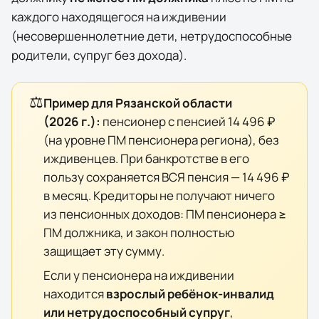
каждого находящегося на иждивении
(несовершеннолетние дети, нетрудоспособные
родители, супруг без дохода).
⚖️
Пример для
Рязанской области
(
2026
г.):
пенсионер с пенсией
14 496 ₽
(на уровне ПМ пенсионера региона), без
иждивенцев. При банкротстве в его
пользу сохраняется ВСЯ пенсия —
14 496 ₽
в месяц. Кредиторы не получают ничего
из пенсионных доходов: ПМ пенсионера ≥
ПМ должника, и закон полностью
защищает эту сумму.
Если у пенсионера на иждивении
находится
взрослый ребёнок-инвалид
или нетрудоспособный супруг
,