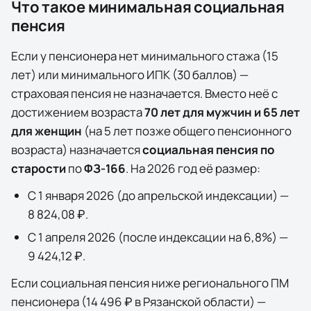
Что такое минимальная социальная
пенсия
Если у пенсионера нет минимального стажа (15
лет) или минимального ИПК (30 баллов) —
страховая пенсия не назначается. Вместо неё с
достижением возраста
70 лет для мужчин и 65 лет
для женщин
(на 5 лет позже общего пенсионного
возраста) назначается
социальная пенсия по
старости
по
ФЗ-166
. На
2026
год её размер:
С 1 января
2026
(до апрельской индексации) —
8 824,08 ₽
.
С 1 апреля
2026
(после индексации на
6,8
%) —
9 424,12 ₽
.
Если социальная пенсия ниже регионального ПМ
пенсионера (
14 496 ₽
в
Рязанской области
) —