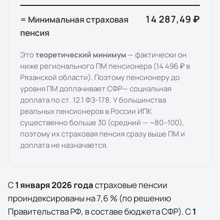
14 287,49 ₽
= Минимальная страховая
пенсия
Это
теоретический минимум
— фактически он
ниже регионального ПМ пенсионера (
14 496 ₽
в
Рязанской области
). Поэтому пенсионеру до
уровня ПМ доплачивает
СФР
— социальная
доплата по ст. 12.1 ФЗ-178. У большинства
реальных пенсионеров в России ИПК
существенно больше 30 (средний — ~80–100),
поэтому их страховая пенсия сразу выше ПМ и
доплата не назначается.
С
1 января
2026
года
страховые пенсии
проиндексированы на
7,6
% (по решению
Правительства РФ, в составе бюджета СФР). С
1