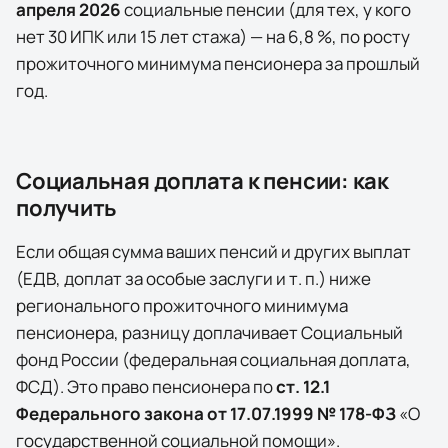
апреля
2026
социальные пенсии (для тех, у кого
нет 30 ИПК или 15 лет стажа) — на
6,8
%, по росту
прожиточного минимума пенсионера за прошлый
год.
Социальная доплата к пенсии: как
получить
Если общая сумма ваших пенсий и других выплат
(ЕДВ, доплат за особые заслуги и т. п.) ниже
регионального прожиточного минимума
пенсионера, разницу доплачивает
Социальный
фонд России (федеральная социальная доплата,
ФСД)
. Это право пенсионера по
ст. 12.1
Федерального закона от 17.07.1999 № 178-ФЗ
«О
государственной социальной помощи».