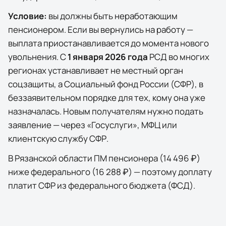
Условие:
вы должны быть неработающим
пенсионером. Если вы вернулись на работу —
выплата приостанавливается до момента нового
увольнения. С
1 января 2026 года
РСД во многих
регионах устанавливает не местный орган
соцзащиты, а Социальный фонд России (СФР), в
беззаявительном порядке для тех, кому она уже
назначалась. Новым получателям нужно подать
заявление — через
«Госуслуги»
, МФЦ или
клиентскую службу СФР.
В
Рязанской области
ПМ пенсионера (
14 496 ₽
)
ниже федерального (
16 288 ₽
) — поэтому доплату
платит СФР из федерального бюджета (ФСД).