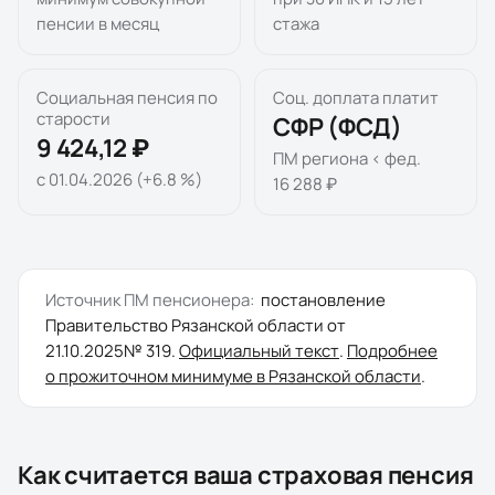
пенсии в месяц
стажа
Социальная пенсия по
Соц. доплата платит
старости
СФР (ФСД)
9 424,12 ₽
ПМ региона < фед.
с 01.04.2026 (+6.8 %)
16 288 ₽
Источник ПМ пенсионера:
постановление
Правительство Рязанской области
от
21.10.2025
№
319
.
Официальный текст
.
Подробнее
о прожиточном минимуме в
Рязанской области
.
Как считается ваша страховая пенсия