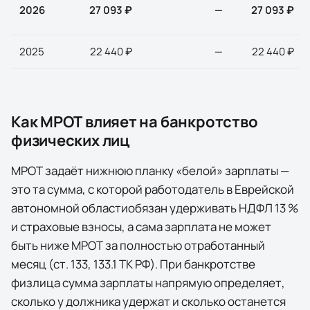
2026
27 093 ₽
—
27 093 ₽
2025
22 440 ₽
—
22 440 ₽
Как МРОТ влияет на банкротство
физических лиц
МРОТ задаёт нижнюю планку «белой» зарплаты —
это та сумма, с которой работодатель в
Еврейской
автономной области
обязан удерживать НДФЛ 13 %
и страховые взносы, а сама зарплата не может
быть ниже МРОТ за полностью отработанный
месяц (ст. 133, 133.1 ТК РФ). При банкротстве
физлица сумма зарплаты напрямую определяет,
сколько у должника удержат и сколько останется