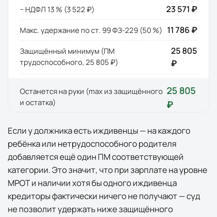
23 571 ₽
− НДФЛ 13 % (
3 522 ₽
)
11 786 ₽
Макс. удержание по ст. 99 ФЗ-229 (50 %)
25 805
Защищённый минимум (ПМ
трудоспособного,
25 805 ₽
)
₽
25 805
Останется на руки (max из защищённого
и остатка)
₽
Если у должника есть иждивенцы — на каждого
ребёнка или нетрудоспособного родителя
добавляется ещё один ПМ соответствующей
категории. Это значит, что при зарплате на уровне
МРОТ и наличии хотя бы одного иждивенца
кредиторы фактически
ничего
не получают — суд
не позволит удержать ниже защищённого