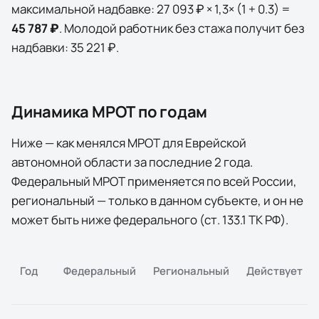
максимальной надбавке:
27 093 ₽
×
1,3
× (1 +
0.3
) =
45 787 ₽
. Молодой работник без стажа получит без
надбавки:
35 221 ₽
.
Динамика МРОТ по годам
Ниже — как менялся МРОТ для
Еврейской
автономной области
за последние
2
года
.
Федеральный МРОТ применяется по всей России,
региональный — только в данном субъекте, и он не
может быть ниже федерального (ст. 133.1 ТК РФ).
Год
Федеральный
Региональный
Действует