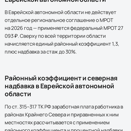
В Еврейской автономной области не действует
отдельное региональное соглашение о МРОТ
на 2026 год — применяется федеральный МРОТ 27
093 ₽. Сверху по всей территории области
начисляется единый районный коэффициент 1,3,
плюс надбавка за стаж до 30%.
Районный коэффициент и северная
надбавка в
Еврейской автономной
области
По ст. 315–317 ТК РФ заработная плата работника в
районах Крайнего Севера и приравненных к ним
местностях рассчитывается с применением
районного коэффициента и процентной надбавки