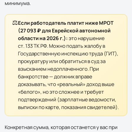
минимума.
⚖️
Если работодатель платит ниже МРОТ
(
27 093 ₽
для
Еврейской автономной
области
на
2026
г.):
это нарушение
ст. 133 ТК РФ. Можно подать жалобу в
Государственную инспекцию труда (ГИТ),
прокуратуру или обратиться в суд за
взысканием недоплаченного. При
банкротстве — должник вправе
доказывать, что «реальный» доход выше
«белого», но это сложнее и требует
подтверждений (зарплатные ведомости,
выписки по карте, показания свидетелей).
Конкретная сумма, которая останется у вас при