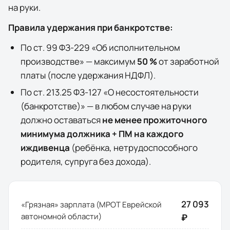
на руки.
Правила удержания при банкротстве:
По ст. 99 ФЗ-229 «Об исполнительном
производстве» — максимум
50 %
от заработной
платы (после удержания НДФЛ).
По ст. 213.25 ФЗ-127 «О несостоятельности
(банкротстве)» — в любом случае на руки
должно оставаться
не менее прожиточного
минимума должника + ПМ на каждого
иждивенца
(ребёнка, нетрудоспособного
родителя, супруга без дохода).
27 093
«Грязная» зарплата (МРОТ
Еврейской
автономной области
)
₽