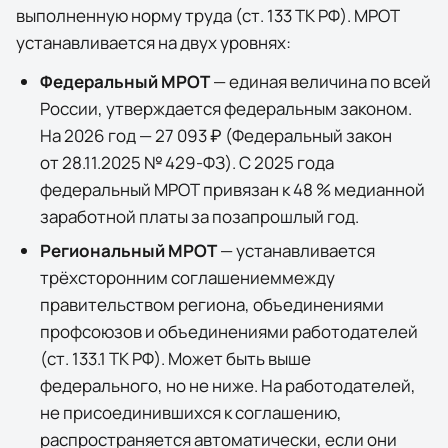
выполненную норму труда (ст. 133 ТК РФ). МРОТ
устанавливается на двух уровнях:
Федеральный МРОТ
— единая величина по всей
России, утверждается федеральным законом.
На 2026 год —
27 093 ₽
(
Федеральный закон
от 28.11.2025 № 429-ФЗ
). С 2025 года
федеральный МРОТ привязан к 48 % медианной
заработной платы за позапрошлый год.
Региональный МРОТ
— устанавливается
трёхсторонним соглашением
между
правительством региона, объединениями
профсоюзов и объединениями работодателей
(ст. 133.1 ТК РФ). Может быть выше
федерального, но не ниже. На работодателей,
не присоединившихся к соглашению,
распространяется автоматически, если они