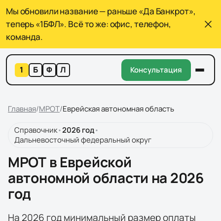
Мы обновили название — раньше «Да Банкрот»,
теперь «1БФЛ». Всё то же: офис, телефон,
команда.
1
Б
Ф
Л
Консультация
Главная
/
МРОТ
/
Еврейская автономная область
Справочник
•
2026
год
•
Дальневосточный федеральный округ
МРОТ в Еврейской
автономной области на 2026
год
На 2026 год минимальный размер оплаты